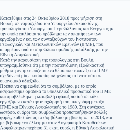
Κατατέθηκε στις 24 Οκτωβρίου 2018 προς ψήφιση στη
Βουλή, σε νομοσχέδιο του Υπουργείου Δικαιοσύνης,
τροπολογία του Υπουργείου Περιβάλλοντος και Ενέργειας με
την οποία επιλύεται το πρόβλημα των απαιτήσεων των
εργαζομένων και των συνταξιούχων του Ινστιτούτου
Γεωλογικών και Μεταλλευτικών Ερευνών (ΙΓΜΕ), που
απορρέουν από το συμβόλαιο ομαδικής ασφάλισης με την
Εθνική Ασφαλιστική.
Κατά την παρουσίαση της τροπολογίας στη Βουλή,
υπογραμμίσθηκε ότι με την προτεινόμενη εξωδικαστική
ρύθμιση αντιμετωπίζεται ένα θέμα που ταλανίζει το ΙΓΜΕ
σχεδόν επί μία εικοσαετία, οδηγώντας το Ινστιτούτο σε
οικονομικό αδιέξοδο.
Πρέπει να σημειωθεί ότι το συμβόλαιο, με το οποίο
ασφαλίστηκε ομαδικά το υπαλληλικό προσωπικό του ΙΓΜΕ
και προβλέφθηκε η καταβολή εφάπαξ ποσού σε κάθε
εργαζόμενο κατά την αποχώρησή του, υπεγράφη μεταξύ
ΙΓΜΕ και Εθνικής Ασφαλιστικής το 1989. Στη συνέχεια,
ωστόσο, οι όροι του συμβολαίου τροποποιήθηκαν πολλές
φορές, καθιστώντας το συμβόλαιο μη βιώσιμο. Το 2013, και
με βεβαιωμένο έλλειμμα στον Λογαριασμό Καταθέσεων
Ασφαλίστρων περίπου 31 εκατ. ευρώ, η Εθνική Ασφαλιστική