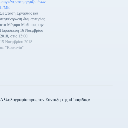
-συγκέντρωση εργαζομένων
ΙΓΜΕ
Σε Στάση Εργασίας και
συγκέντρωση διαμαρτυρίας
στο Μέγαρο Μαξίμου, την
Παρασκευή 16 Νοεμβρίου
2018, στις 13:00,
πραγματοποιούν οι
15 Νοεμβρίου 2018
εργαζόμενο οι στο ΙΓΜΕ και
σε "Κοινωνία"
ζητούν την απόσυρση του
νέου νομοσχέδιου που
καταργεί το ΙΓΜΕ. Σε
ανακοίνωση υπογραμμίζεται
«Την Τετάρτη 7/11/2018 μας
κοινοποιήθηκε από το
Γραφείο του Υπουργού ΠΕΝ
το κείμενο του…
Αλληλογραφία προς την Σύνταξη της «Γραφίδας»