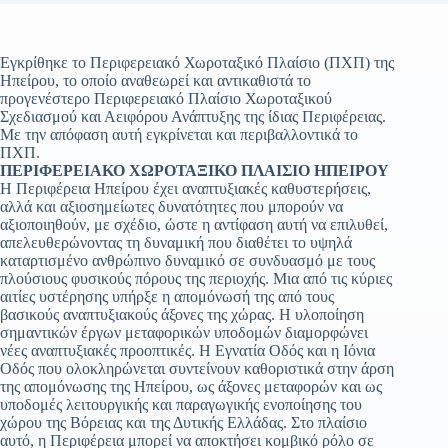
Εγκρίθηκε το Περιφερειακό Χωροταξικό Πλαίσιο (ΠΧΠ) της
Ηπείρου, το οποίο αναθεωρεί και αντικαθιστά το
προγενέστερο Περιφερειακό Πλαίσιο Χωροταξικού
Σχεδιασμού και Αειφόρου Ανάπτυξης της ίδιας Περιφέρειας.
Με την απόφαση αυτή εγκρίνεται και περιβαλλοντικά το
ΠΧΠ.
ΠΕΡΙΦΕΡΕΙΑΚΟ ΧΩΡΟΤΑΞΙΚΟ ΠΛΑΙΣΙΟ ΗΠΕΙΡΟΥ
Η Περιφέρεια Ηπείρου έχει αναπτυξιακές καθυστερήσεις,
αλλά και αξιοσημείωτες δυνατότητες που μπορούν να
αξιοποιηθούν, με σχέδιο, ώστε η αντίφαση αυτή να επιλυθεί,
απελευθερώνοντας τη δυναμική που διαθέτει το υψηλά
καταρτισμένο ανθρώπινο δυναμικό σε συνδυασμό με τους
πλούσιους φυσικούς πόρους της περιοχής. Μια από τις κύριες
αιτίες υστέρησης υπήρξε η απομόνωσή της από τους
βασικούς αναπτυξιακούς άξονες της χώρας. Η υλοποίηση
σημαντικών έργων μεταφορικών υποδομών διαμορφώνει
νέες αναπτυξιακές προοπτικές. Η Εγνατία Οδός και η Ιόνια
Οδός που ολοκληρώνεται συντείνουν καθοριστικά στην άρση
της απομόνωσης της Ηπείρου, ως άξονες μεταφορών και ως
υποδομές λειτουργικής και παραγωγικής ενοποίησης του
χώρου της Βόρειας και της Δυτικής Ελλάδας. Στο πλαίσιο
αυτό, η Περιφέρεια μπορεί να αποκτήσει κομβικό ρόλο σε