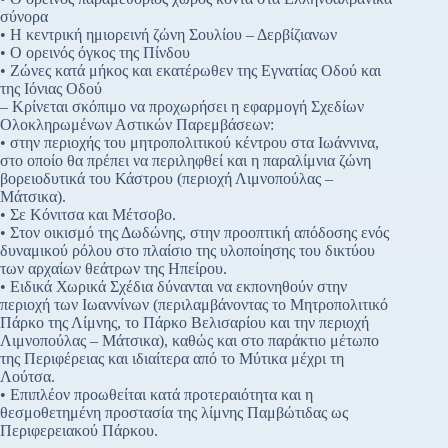
σύνορα
• Η κεντρική ημιορεινή ζώνη Σουλίου – Δερβίζιανων
• Ο ορεινός όγκος της Πίνδου
• Ζώνες κατά μήκος και εκατέρωθεν της Εγνατίας Οδού και
της Ιόνιας Οδού
– Κρίνεται σκόπιμο να προχωρήσει η εφαρμογή Σχεδίων
Ολοκληρωμένων Αστικών Παρεμβάσεων:
• στην περιοχής του μητροπολιτικού κέντρου στα Ιωάννινα,
στο οποίο θα πρέπει να περιληφθεί και η παραλίμνια ζώνη
βορειοδυτικά του Κάστρου (περιοχή Λιμνοπούλας –
Μάτσικα).
• Σε Κόνιτσα και Μέτσοβο.
• Στον οικισμό της Δωδώνης, στην προοπτική απόδοσης ενός
δυναμικού ρόλου στο πλαίσιο της υλοποίησης του δικτύου
των αρχαίων θεάτρων της Ηπείρου.
• Ειδικά Χωρικά Σχέδια δύνανται να εκπονηθούν στην
περιοχή των Ιωαννίνων (περιλαμβάνοντας το Μητροπολιτικό
Πάρκο της Λίμνης, το Πάρκο Βελισαρίου και την περιοχή
Λιμνοπούλας – Μάτσικα), καθώς και στο παράκτιο μέτωπο
της Περιφέρειας και ιδιαίτερα από το Μύτικα μέχρι τη
Λούτσα.
• Επιπλέον προωθείται κατά προτεραιότητα και η
θεσμοθετημένη προστασία της λίμνης Παμβώτιδας ως
Περιφερειακού Πάρκου.