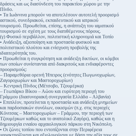
δράσεις και ως διασύνδεση του παρακτίου χώρου με την
Πίνδο.
• Τα Ιωάννινα μπορούν να αποτελέσουν αυτοτελή προορισμό
αστικού, συνεδριακού, εκπαιδευτικού και ιατρικού
τουρισμού. Προωθείται, επίσης, η ανάπτυξη του ιαματικού
τουρισμού σε σχέση με τους διατιθέμενους πόρους.
(γ) Φυσικό περιβάλλον, πολιτιστική κληρονομιά και Τοπίο
• Ανάδειξη, αξιοποίηση και προστασία φυσικού και
πολιτιστικού πλούτου και ενίσχυση προβολής της
ιδιαιτερότητάς του.
• Προωθείται η συγκρότηση και ανάδειξη δικτύων, οι κόμβοι
των οποίων συνίστανται από διακριτούς και ενδιαφέροντες
προορισμούς:
– Παραμεθόρια ορεινή Ήπειρος (ενότητες Πωγωνοχωρίων,
Ζαγοροχωρίων και Μαστοροχωρίων)
– Κεντρική Πίνδος (Μέτσοβο, Τζουμέρκα)
– Γεωπάρκο Βίκου – Αώου και ευρύτερη περιοχή του
Γράμμου (διασυνοριακή συνεργασία Ελλάδα – Αλβανία)
• Επιπλέον, προτείνεται η προστασία και ανάδειξη μνημείων
και παρδοσιακών συνόλων, οικισμών (π.χ. στις περιοχές
Κόνιτσας – Μαστοροχωρίων – Γράμμου, την περιοχή των
Τζουμέρκων καθώς και το ανατολικό Ζαγόρι), καθώς και η
δημιουργία ενιαίου αρχαιολογικού πάρκου στη Νικόπολη.
• Οι ζώνες τοπίου που εντοπίζονται στην Περιφέρεια
χαρακτηρίζονται και αξιολογούνται με βάση την αξία τους σε