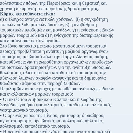
πολιτιστικών πόρων της Περιφέρειας και η θεματική και
χρονική διεύρυνση της τουριστικής δραστηριότητας.
Κύριες κατευθύνσεις είναι:
α) ο έλεγχος ανταγωνιστικών χρήσεων, β) η συγκρότηση
τοπικών πολυθεματικών δικτύων, β) η αναβάθμιση
τουριστικών υποδομών και μονάδων, γ) η ενίσχυση ειδικών
μορφών τουρισμού και δ) η ενίσχυση της διαπεριφερειακής
και διασυνοριακής συνεργασίας.
Στο Ιόνιο παράκτιο μέτωπο (αναπτυσσόμενη τουριστικά
περιοχή) προβλέπεται η ανάπτυξη μαζικού-οργανωμένου
τουρισμού, με βασικό πόλο την Πάργα. Δίδονται, ακόμη,
κατευθύνσεις για τη χωροθέτηση οργανωμένων υποδοχέων
τουριστικών δραστηριοτήτων, για την ανάπτυξη υποδομών
θαλάσσιου, αλιευτικού και καταδυτικού τουρισμού, την
πύκνωση λιμένων σκαφών αναψυχής και τη δημιουργία
θαλάσσιου πάρκου στην περιοχή Συβότων.
Περιλαμβάνονται περιοχές με περιθώρια ανάπτυξης ειδικών
και εναλλακτικών μορφών τουρισμού:
• Οι ακτές του Αμβρακικού Κόλπου και η λωρίδα της
Σαγιάδας, για ήπιο φυσιολατρικό, εκπαιδευτικό, αλιευτικό,
γαστριμαργικό τουρισμό.
• Ο ορεινός χώρος της Πίνδου, για τουρισμό υπαίθρου,
αγροτοτουρισμό, ορειβατικό, φυσιολατρικό, αθλητικό,
πολιτισμικό, εκπαιδευτικό τουρισμό.
• Η πεδινή και ημιορεινή ενδοχώρα για αγροτοτουριστικές