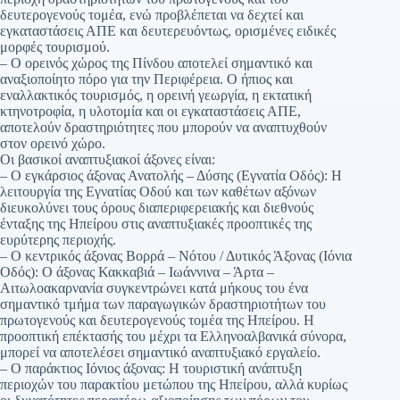
δευτερογενούς τομέα, ενώ προβλέπεται να δεχτεί και
εγκαταστάσεις ΑΠΕ και δευτερευόντως, ορισμένες ειδικές
μορφές τουρισμού.
– Ο ορεινός χώρος της Πίνδου αποτελεί σημαντικό και
αναξιοποίητο πόρο για την Περιφέρεια. Ο ήπιος και
εναλλακτικός τουρισμός, η ορεινή γεωργία, η εκτατική
κτηνοτροφία, η υλοτομία και οι εγκαταστάσεις ΑΠΕ,
αποτελούν δραστηριότητες που μπορούν να αναπτυχθούν
στον ορεινό χώρο.
Οι βασικοί αναπτυξιακοί άξονες είναι:
– Ο εγκάρσιος άξονας Ανατολής – Δύσης (Εγνατία Οδός): Η
λειτουργία της Εγνατίας Οδού και των καθέτων αξόνων
διευκολύνει τους όρους διαπεριφερειακής και διεθνούς
ένταξης της Ηπείρου στις αναπτυξιακές προοπτικές της
ευρύτερης περιοχής.
– Ο κεντρικός άξονας Βορρά – Νότου / Δυτικός Άξονας (Ιόνια
Οδός): Ο άξονας Κακκαβιά – Ιωάννινα – Άρτα –
Αιτωλοακαρνανία συγκεντρώνει κατά μήκους του ένα
σημαντικό τμήμα των παραγωγικών δραστηριοτήτων του
πρωτογενούς και δευτερογενούς τομέα της Ηπείρου. Η
προοπτική επέκτασής του μέχρι τα Ελληνοαλβανικά σύνορα,
μπορεί να αποτελέσει σημαντικό αναπτυξιακό εργαλείο.
– Ο παράκτιος Ιόνιος άξονας: Η τουριστική ανάπτυξη
περιοχών του παρακτίου μετώπου της Ηπείρου, αλλά κυρίως