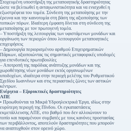
Στοχευμένη υποστήριξη της μεταποιητικής δραστηριότητας
ώστε να βελτιωθεί η ανταγωνιστικότητα και να ενισχυθεί η
εξωστρέφεια του τομέα. Σύνδεση της μεταποίησης με την
έρευνα και την καινοτομία στη βάση της αξιοποίησης των
τοπικών πόρων. Ιδιαίτερη έμφαση δίνεται στη σύνδεση της
μεταποίησης με τον πρωτογενή τομέα.
– Υποστήριξη της λειτουργίας των υφιστάμενων μονάδων και
οργάνωση των περιοχών όπου λειτουργούν μεταποιητικές
επιχειρήσεις
– Δημιουργία περιορισμένου αριθμού Επιχειρηματικών
Πάρκων, αξιοποιώντας τις σημαντικές μεταφορικές υποδομές
για επενδυτικές πρωτοβουλίες
– Αποτροπή της παρόδιας ανάπτυξης μονάδων και της
χωροθέτησης νέων μονάδων εκτός οργανωμένων
υποδοχέων, ιδιαίτερα στην περιοχή μελέτης του Ρυθμιστικού
Σχεδίου Ιωαννίνων και στις περιαστικές ζώνες των αστικών
κέντρων.
Ενέργεια – Εξορυκτικές δραστηριότητες
ΑΠΕ
• Προωθούνται τα Μικρά Υδροηλεκτρικά Έργα, ιδίως στην
ευρύτερη περιοχή της Πίνδου. Οι εγκαταστάσεις
εκμετάλλευσης ΑΠΕ, στο βαθμό που δεν αλλοιώνουν το
τοπίο και παραμένουν συμβατές με τους κανόνες προστασίας
των περιβάλλοντος, αποτελούν δραστηριότητες που μπορούν
να αναπτυχθούν στον ορεινό χώρο.