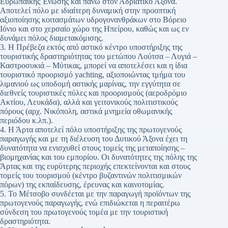
Ευρωπαϊκής Ένωσης και πάνω στον Αδριατικό Άξονα.
Αποτελεί πόλο με ιδιαίτερη δυναμική στην προοπτική
αξιοποίησης κοιτασμάτων υδρογονανθράκων στο Βόρειο
Ιόνιο και στο χερσαίο χώρο της Ηπείρου, καθώς και ως εν
δυνάμει πόλος διαμετακόμισης.
3. Η Πρέβεζα εκτός από αστικό κέντρο υποστήριξης της
τουριστικής δραστηριότητας του μετώπου Λούτσα – Λυγιά –
Καστροσυκιά – Μύτικας, μπορεί να αποτελέσει και η ίδια
τουριστικό προορισμό yachting, αξιοποιώντας τμήμα του
λιμανιού ως υποδομή αστικής μαρίνας, την εγγύτητα σε
διεθνείς τουριστικές πύλες και προορισμούς (αεροδρόμιο
Ακτίου, Λευκάδα), αλλά και γειτονικούς πολιτιστικούς
πόρους (αρχ. Νικόπολη, αστικά μνημεία οθωμανικής
περιόδου κ.λπ.).
4. Η Άρτα αποτελεί πόλο υποστήριξης της πρωτογενούς
παραγωγής και με τη διέλευση του Δυτικού Άξονα έχει τη
δυνατότητα να ενισχυθεί στους τομείς της μεταποίησης –
βιομηχανίας και του εμπορίου. Οι δυνατότητες της πόλης της
Άρτας και της ευρύτερης περιοχής επεκτείνονται και στους
τομείς του τουρισμού (κέντρο βυζαντινών πολιτισμικών
πόρων) της εκπαίδευσης, έρευνας και καινοτομίας.
5. Το Μέτσοβο συνδέεται με την παραγωγή προϊόντων της
πρωτογενούς παραγωγής, ενώ επιδιώκεται η περαιτέρω
σύνδεση του πρωτογενούς τομέα με την τουριστική
δραστηριότητα.