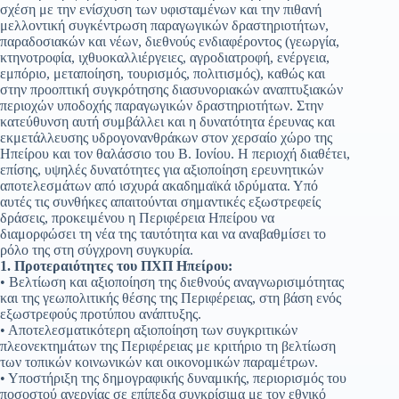
σχέση με την ενίσχυση των υφισταμένων και την πιθανή
μελλοντική συγκέντρωση παραγωγικών δραστηριοτήτων,
παραδοσιακών και νέων, διεθνούς ενδιαφέροντος (γεωργία,
κτηνοτροφία, ιχθυοκαλλιέργειες, αγροδιατροφή, ενέργεια,
εμπόριο, μεταποίηση, τουρισμός, πολιτισμός), καθώς και
στην προοπτική συγκρότησης διασυνοριακών αναπτυξιακών
περιοχών υποδοχής παραγωγικών δραστηριοτήτων. Στην
κατεύθυνση αυτή συμβάλλει και η δυνατότητα έρευνας και
εκμετάλλευσης υδρογονανθράκων στον χερσαίο χώρο της
Ηπείρου και τον θαλάσσιο του Β. Ιονίου. Η περιοχή διαθέτει,
επίσης, υψηλές δυνατότητες για αξιοποίηση ερευνητικών
αποτελεσμάτων από ισχυρά ακαδημαϊκά ιδρύματα. Υπό
αυτές τις συνθήκες απαιτούνται σημαντικές εξωστρεφείς
δράσεις, προκειμένου η Περιφέρεια Ηπείρου να
διαμορφώσει τη νέα της ταυτότητα και να αναβαθμίσει το
ρόλο της στη σύγχρονη συγκυρία.
1. Προτεραιότητες του ΠΧΠ Ηπείρου:
• Βελτίωση και αξιοποίηση της διεθνούς αναγνωρισιμότητας
και της γεωπολιτικής θέσης της Περιφέρειας, στη βάση ενός
εξωστρεφούς προτύπου ανάπτυξης.
• Αποτελεσματικότερη αξιοποίηση των συγκριτικών
πλεονεκτημάτων της Περιφέρειας με κριτήριο τη βελτίωση
των τοπικών κοινωνικών και οικονομικών παραμέτρων.
• Υποστήριξη της δημογραφικής δυναμικής, περιορισμός του
ποσοστού ανεργίας σε επίπεδα συγκρίσιμα με τον εθνικό