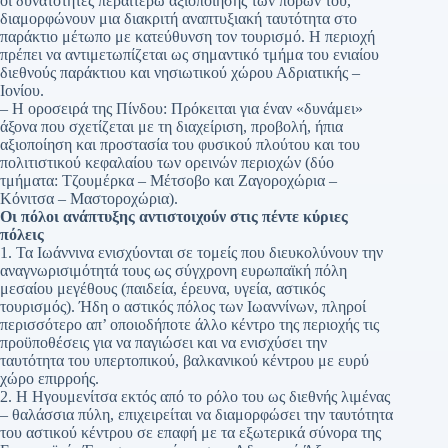
οι δυνατότητες περαιτέρω αξιοποίησης των πόρων του,
διαμορφώνουν μια διακριτή αναπτυξιακή ταυτότητα στο
παράκτιο μέτωπο με κατεύθυνση τον τουρισμό. Η περιοχή
πρέπει να αντιμετωπίζεται ως σημαντικό τμήμα του ενιαίου
διεθνούς παράκτιου και νησιωτικού χώρου Αδριατικής –
Ιονίου.
– Η οροσειρά της Πίνδου: Πρόκειται για έναν «δυνάμει»
άξονα που σχετίζεται με τη διαχείριση, προβολή, ήπια
αξιοποίηση και προστασία του φυσικού πλούτου και του
πολιτιστικού κεφαλαίου των ορεινών περιοχών (δύο
τμήματα: Τζουμέρκα – Μέτσοβο και Ζαγοροχώρια –
Κόνιτσα – Μαστοροχώρια).
Οι πόλοι ανάπτυξης αντιστοιχούν στις πέντε κύριες
πόλεις
1. Τα Ιωάννινα ενισχύονται σε τομείς που διευκολύνουν την
αναγνωρισιμότητά τους ως σύγχρονη ευρωπαϊκή πόλη
μεσαίου μεγέθους (παιδεία, έρευνα, υγεία, αστικός
τουρισμός). Ήδη ο αστικός πόλος των Ιωαννίνων, πληροί
περισσότερο απ’ οποιοδήποτε άλλο κέντρο της περιοχής τις
προϋποθέσεις για να παγιώσει και να ενισχύσει την
ταυτότητα του υπερτοπικού, βαλκανικού κέντρου με ευρύ
χώρο επιρροής.
2. Η Ηγουμενίτσα εκτός από το ρόλο του ως διεθνής λιμένας
– θαλάσσια πύλη, επιχειρείται να διαμορφώσει την ταυτότητα
του αστικού κέντρου σε επαφή με τα εξωτερικά σύνορα της