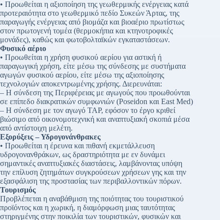
• Προωθείται η αξιοποίηση της γεωθερμικής ενέργειας κατά
προτεραιότητα στο γεωθερμικό πεδίο Συκεών Άρτας, της
παραγωγής ενέργειας από βιομάζα και βιοαέριο πρωτίστως
στον πρωτογενή τομέα (θερμοκήπια και κτηνοτροφικές
μονάδες), καθώς και φωτοβολταϊκών εγκαταστάσεων.
Φυσικό αέριο
• Προωθείται η χρήση φυσικού αερίου για αστική ή
παραγωγική χρήση, είτε μέσω της σύνδεσης με συστήματα
αγωγών φυσικού αερίου, είτε μέσω της αξιοποίησης
τεχνολογιών αποκεντρωμένης χρήσης. Διερευνάται:
– Η σύνδεση της Περιφέρειας με αγωγούς που προωθούνται
σε επίπεδο διακρατικών συμφωνιών (Poseidon και East Med)
– Η σύνδεση με τον αγωγό TAP, εφόσον το έργο κριθεί
βιώσιμο από οικονομοτεχνική και αναπτυξιακή σκοπιά μέσα
από αντίστοιχη μελέτη.
Εξορύξεις – Υδρογονάνθρακες
• Προωθείται η έρευνα και πιθανή εκμετάλλευση
υδρογονανθράκων, ως δραστηριότητα με εν δυνάμει
σημαντικές αναπτυξιακές διαστάσεις, λαμβάνοντας υπόψη
την επίλυση ζητημάτων συγκρούσεων χρήσεων γης και την
εξασφάλιση της προστασίας των περιβαλλοντικών πόρων.
Τουρισμός
Προβλέπεται η αναβάθμιση της ποιότητας του τουριστικού
προϊόντος και η χωρική, η διαμόρφωση μιας ταυτότητας
στηριγμένης στην ποικιλία των τουριστικών, φυσικών και