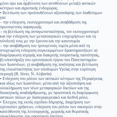
μέσο όρο και άμβλυνση των αντιθέσεων μεταξύ αστικών
κέντρων και αγροτικής ενδοχώρας.
• Βελτίωση των προϋποθέσεων αξιοποίησης των διαθέσιμων
για:
– την ενίσχυση, εκσυγχρονισμό και αναβάθμιση της
πρωτογενούς παραγωγής
– τη βελτίωση της ανταγωνιστικότητας, τον εκσυγχρονισμό
και την ενίσχυση των μεταποιητικών επιχειρήσεων και τη
σύνδεσή τους με την έρευνα και την καινοτομία
– την αναβάθμιση του τριτογενούς τομέα μέσα από τη
στοχευμένη ενίσχυση συγκεκριμένων δραστηριοτήτων: α)
διαμόρφωση ισχυρής και διακριτής τουριστικής ταυτότητας,
β) υποστήριξη του ερευνητικού έργου του Πανεπιστημίου
των Ιωαννίνων, γ) αναβάθμιση της ποιότητας και βελτίωση
της ελκυστικότητας των υποδομών Υγείας στην ευρύτερη
περιοχή (Β. Ιόνιο, Ν. Αλβανία)
• Ενίσχυση του ρόλου των αστικών κέντρων της Περιφέρειας
και ιδίως των Ιωαννίνων, μέσα από την αξιοποίηση και
ολοκλήρωση των νέων μεταφορικών δικτύων και της
διοικητικής αναδιάρθρωσης, με προοπτική τη διαμόρφωση
αστικών πόλων με διαπεριφερειακό και διεθνή ρόλο.
• Έλεγχος της εκτός σχεδίου δόμησης, διαχείριση των
οχλουσών χρήσεων, ενίσχυση του ρόλου των οικισμών στην
κατεύθυνση της λειτουργικής, χωρικής και θεματικής
ολοκλήρωσης του οικιστικού δικτύου.