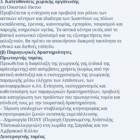
3. Κατευθύνσεις χωρικής οργάνωσης
(α) Οικιστικό δίκτυο
Προβλέπεται η ενίσχυση και προβολή του ρόλου των
αστικών κέντρων και ιδιαίτερα των Ιωαννίνων ως πόλων
εκπαίδευσης, έρευνας, καινοτομίας, εμπορίου, τουρισμού και
παροχής υπηρεσιών υγείας. Τα αστικά κέντρα εκτός από το
βασικό κοινωνικό εξοπλισμό και τις εξυπηρετήσεις που
φιλοξενούν, θα πρέπει να αποκτήσουν διακριτή ταυτότητα σε
εθνικό και διεθνές επίπεδο.
(β) Παραγωγικές δραστηριότητες
Πρωτογενής τομέας
Προωθείται η διαφύλαξη της γεωργικής γης (ειδικά της
αρδευόμενης) από ασύμβατες χρήσεις (κυρίως από την
αστική ανάπτυξη) και ο εκσυγχρονισμός της γεωργικής
παραγωγής μέσω ελέγχου των λιπάνσεων, των
φυτοφαρμάκων κ.λπ. Ενίσχυση, εκσυγχρονισμός και
καθετοποίηση των παραγωγικών δραστηριοτήτων, προβολή
και κατοχύρωση των προϊόντων του πρωτογενούς τομέα και
σύνδεσή τους με την τουριστική δραστηριότητα.
– Ίδρυση υποδοχέων σταβλισμένης κτηνοτροφίας και
κτηνοτροφικών ζωνών εκτατικής εκμετάλλευσης
– Δημιουργία ΠΟΑΥ (Περιοχή Οργανωμένης Ανάπτυξης
Υδατοκαλλιεργειών) στη λωρίδα της Σαγιάδας και τον
Αμβρακικό Κόλπο
Δευτερογενής τομέας