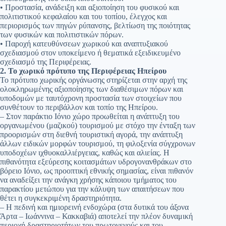
• Προστασία, ανάδειξη και αξιοποίηση του φυσικού και
πολιτιστικού κεφαλαίου και του τοπίου, έλεγχος και
περιορισμός των πηγών ρύπανσης, βελτίωση της ποιότητας
των φυσικών και πολιτιστικών πόρων.
• Παροχή κατευθύνσεων χωρικού και αναπτυξιακού
σχεδιασμού στον υποκείμενο ή θεματικά εξειδικευμένο
σχεδιασμό της Περιφέρειας.
2. Το χωρικό πρότυπο της Περιφέρειας Ηπείρου
Το πρότυπο χωρικής οργάνωσης στηρίζεται στην αρχή της
ολοκληρωμένης αξιοποίησης των διαθέσιμων πόρων και
υποδομών με ταυτόχρονη προστασία των στοιχείων που
συνθέτουν το περιβάλλον και τοπίο της Ηπείρου.
– Στον παράκτιο Ιόνιο χώρο προωθείται η ανάπτυξη του
οργανωμένου (μαζικού) τουρισμού με στόχο την ένταξη των
προορισμών στη διεθνή τουριστική αγορά, την ανάπτυξη
άλλων ειδικών μορφών τουρισμού, τη φιλοξενία σύγχρονων
υποδοχέων ιχθυοκαλλιέργειας, καθώς και αλιείας. Η
πιθανότητα εξεύρεσης κοιτασμάτων υδρογονανθράκων στο
βόρειο Ιόνιο, ως προοπτική εθνικής σημασίας, είναι πιθανόν
να αναδείξει την ανάγκη χρήσης κάποιου τμήματος του
παρακτίου μετώπου για την κάλυψη των απαιτήσεων που
θέτει η συγκεκριμένη δραστηριότητα.
– Η πεδινή και ημιορεινή ενδοχώρα (στα δυτικά του άξονα
Άρτα – Ιωάννινα – Κακκαβιά) αποτελεί την πλέον δυναμική
περιοχή δραστηριοτήτων του πρωτογενούς και του