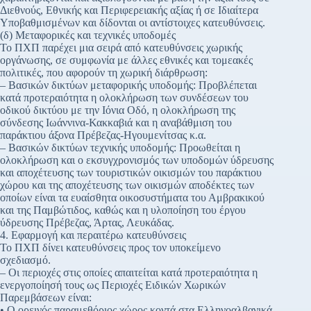
Διεθνούς, Εθνικής και Περιφερειακής αξίας ή σε Ιδιαίτερα
Υποβαθμισμένων και δίδονται οι αντίστοιχες κατευθύνσεις.
(δ) Μεταφορικές και τεχνικές υποδομές
Το ΠΧΠ παρέχει μια σειρά από κατευθύνσεις χωρικής
οργάνωσης, σε συμφωνία με άλλες εθνικές και τομεακές
πολιτικές, που αφορούν τη χωρική διάρθρωση:
– Βασικών δικτύων μεταφορικής υποδομής: Προβλέπεται
κατά προτεραιότητα η ολοκλήρωση των συνδέσεων του
οδικού δικτύου με την Ιόνια Οδό, η ολοκλήρωση της
σύνδεσης Ιωάννινα-Κακκαβιά και η αναβάθμιση του
παράκτιου άξονα Πρέβεζας-Ηγουμενίτσας κ.α.
– Βασικών δικτύων τεχνικής υποδομής: Προωθείται η
ολοκλήρωση και ο εκσυγχρονισμός των υποδομών ύδρευσης
και αποχέτευσης των τουριστικών οικισμών του παράκτιου
χώρου και της αποχέτευσης των οικισμών αποδέκτες των
οποίων είναι τα ευαίσθητα οικοσυστήματα του Αμβρακικού
και της Παμβώτιδος, καθώς και η υλοποίηση του έργου
ύδρευσης Πρέβεζας, Άρτας, Λευκάδας.
4. Εφαρμογή και περαιτέρω κατευθύνσεις
Το ΠΧΠ δίνει κατευθύνσεις προς τον υποκείμενο
σχεδιασμό.
– Οι περιοχές στις οποίες απαιτείται κατά προτεραιότητα η
ενεργοποίησή τους ως Περιοχές Ειδικών Χωρικών
Παρεμβάσεων είναι:
• Ο ορεινός παραμεθόριος χώρος κοντά στα Ελληνοαλβανικά