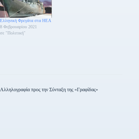
Σχέσεων του ΓΕΕΘΑ,
Αρχιπλοίαρχος Μιχαήλ
Ναούμ ΠΝ, και ο
Ελληνική Φρεγάτα στα ΗΕΑ
επικεφαλής της Διοίκησης
8 Φεβρουαρίου 2021
και Ανθρωπίνου Δυναμικού
σε "Πολιτική"
του Υπουργείου…
Αλληλογραφία προς την Σύνταξη της «Γραφίδας»