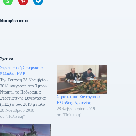
Μου αρέσει αυτό:
Σχετικά
Στρατιωτική Συνεργασία
Ελλάδας-ΗΑΕ
Την Τετάρτη 28 Νοεμβρίου
2018 υπεγράφη στο Άμπου
Ντάμπι, το Πρόγραμμα
Στρατιωτική Συνεργασία
Στρατιωτικής Συνεργασίας
Ελλάδος- Αρμενίας
(ΠΣΣ) έτους 2019 μεταξύ
28 Φεβρουαρίου 2019
της Ελλάδας και των
28 Νοεμβρίου 2018
σε "Πολιτική"
Ηνωμένων Αραβικών
σε "Πολιτική"
Εμιράτων (ΗΑΕ). Το ΠΣΣ
υπέγραψαν ο Διευθυντής της
Διευθύνσεως Διεθνών