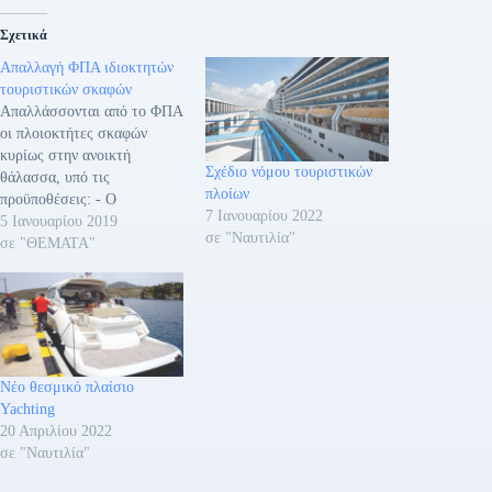
Σχετικά
Απαλλαγή ΦΠΑ ιδιοκτητών
τουριστικών σκαφών
Απαλλάσσονται από το ΦΠΑ
οι πλοιοκτήτες σκαφών
κυρίως στην ανοικτή
Σχέδιο νόμου τουριστικών
θάλασσα, υπό τις
πλοίων
προϋποθέσεις: - Ο
7 Ιανουαρίου 2022
προκαθορισμένος πλους
5 Ιανουαρίου 2019
σε "Ναυτιλία"
εσωτερικού που η
σε "ΘΕΜΑΤΑ"
διανυθείσα απόσταση
μεταξύ του λιμένα
αναχώρησης και του λιμένα
άφιξης, ή μεταξύ δύο
λιμένων στην περίπτωση που
μεσολαβούν ενδιάμεσοι
Νέο θεσμικό πλαίσιο
λιμένες, να είναι μεγαλύτερη
Yachting
των 12 μιλίων. -Στην
20 Απριλίου 2022
περίπτωση
σε "Ναυτιλία"
δρομολογημένων…