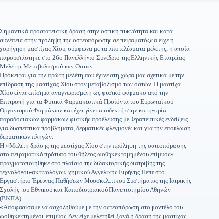
Σημαντικά προστατευτική δράση στην οστική πυκνότητα και κατά
συνέπεια στην πρόληψη της οστεοπόρωσης σε πειραματόζωα είχε η
χορήγηση μαστίχας Χίου, σύμφωνα με τα αποτελέσματα μελέτης, η οποία
παρουσιάστηκε στο 26ο Πανελλήνιο Συνέδριο της Ελληνικής Εταιρείας
Μελέτης Μεταβολισμού των Οστών.
Πρόκειται για την πρώτη μελέτη που έγινε στη χώρα μας σχετικά με την
επίδραση της μαστίχας Χίου στον μεταβολισμό των οστών. Η μαστίχα
Χίου είναι επίσημα αναγνωρισμένη ως φυσικό φάρμακο από την
Επιτροπή για τα Φυτικά Φαρμακευτικά Προϊόντα του Ευρωπαϊκού
Οργανισμού Φαρμάκων και έχει γίνει αποδεκτή στην κατηγορία
παραδοσιακών φαρμάκων φυτικής προέλευσης με θεραπευτικές ενδείξεις
για δυσπεπτικά προβλήματα, δερματικές φλεγμονές και για την επούλωση
δερματικών πληγών.
Η «Μελέτη δράσης της μαστίχας Χίου στην πρόληψη της οστεοπόρωσης
στο πειραματικό πρότυπο του θήλεος ωοθηκεκτομημένου επίμυος»
πραγματοποιήθηκε στο πλαίσιο της διδακτορικής διατριβής της
τεχνολόγου-ακτινολόγου/ χημικού Αγγελικής Ειρήνης Πεπέ στο
Εργαστήριο Έρευνας Παθήσεων Μυοσκελετικού Συστήματος της Ιατρικής
Σχολής του Εθνικού και Καποδιστριακού Πανεπιστημίου Αθηνών
(ΕΚΠΑ).
«Αποφασίσαμε να ασχοληθούμε με την οστεοπόρωση στο μοντέλο του
ωοθηκεκτημένου επιμύος. Δεν είχε μελετηθεί ξανά η δράση της μαστίχας