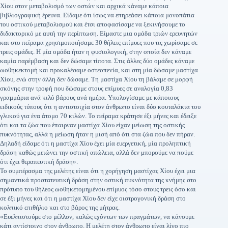
Χίου στον μεταβολισμό των οστών και αρχικά κάναμε κάποια
βιβλιογραφική έρευνα. Είδαμε ότι ίσως να επηρεάσει κάποια μονοπάτια
του οστικού μεταβολισμού και έτσι αποφασίσαμε να ξεκινήσουμε το
διδακτορικό με αυτή την περίπτωση. Είμαστε μια ομάδα τριών ερευνητών
και στο πείραμα χρησιμοποιήσαμε 30 θήλεις επίμυες που τις χωρίσαμε σε
τρεις ομάδες. Η μία ομάδα ήταν η φυσιολογική, στην οποία δεν κάναμε
καμία παρέμβαση και δεν δώσαμε τίποτα. Στις άλλες δύο ομάδες κάναμε
ωοθηκεκτομή και προκαλέσαμε οστεοπενία, και στη μία δώσαμε μαστίχα
Χίου, ενώ στην άλλη δεν δώσαμε. Τη μαστίχα Χίου τη βάλαμε σε μορφή
σκόνης στην τροφή που δώσαμε στους επίμυες σε αναλογία 0,83
γραμμάρια ανά κιλό βάρους ανά ημέρα. Υπολογίσαμε με κάποιους
ειδικούς τύπους ότι η αντιστοιχία στον άνθρωπο είναι δύο κουταλάκια του
γλυκού για ένα άτομο 70 κιλών. Το πείραμα κράτησε έξι μήνες και έδειξε
ότι και τα ζώα που έπαιρναν μαστίχα Χίου είχαν μείωση της οστικής
πυκνότητας, αλλά η μείωση ήταν η μισή από ότι στα ζώα που δεν πήραν.
Δηλαδή είδαμε ότι η μαστίχα Χίου έχει μία ευεργετική, μία προληπτική
δράση καθώς μειώνει την οστική απώλεια, αλλά δεν μπορούμε να πούμε
ότι έχει θεραπευτική δράση».
Το συμπέρασμα της μελέτης είναι ότι η χορήγηση μαστίχας Χίου έχει μια
σημαντικά προστατευτική δράση στην οστική πυκνότητα της κνήμης στο
πρότυπο του θήλεος ωοθηκετομημένου επίμυος τόσο στους τρεις όσο και
σε έξι μήνες και ότι η μαστίχα Χίου δεν είχε οιστρογονική δράση στο
κολπικό επιθήλιο και στο βάρος της μήτρας.
«Ευελπιστούμε στο μέλλον, καλώς εχόντων των πραγμάτων, να κάνουμε
κάτι αντίστοιχο στον άνθρωπο. Η μελέτη στον άνθρωπο είναι λίγο πιο