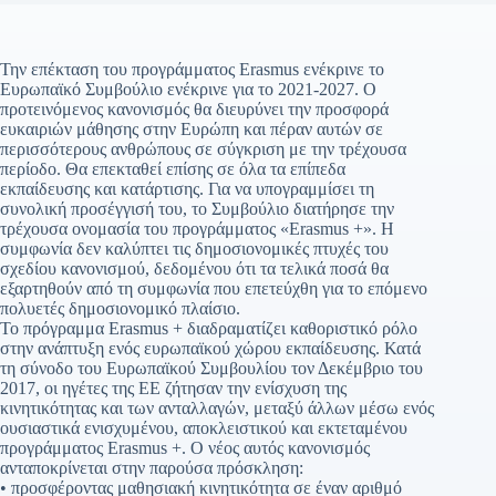
Την επέκταση του προγράμματος Erasmus ενέκρινε το
Ευρωπαϊκό Συμβούλιο ενέκρινε για το 2021-2027. Ο
προτεινόμενος κανονισμός θα διευρύνει την προσφορά
ευκαιριών μάθησης στην Ευρώπη και πέραν αυτών σε
περισσότερους ανθρώπους σε σύγκριση με την τρέχουσα
περίοδο. Θα επεκταθεί επίσης σε όλα τα επίπεδα
εκπαίδευσης και κατάρτισης. Για να υπογραμμίσει τη
συνολική προσέγγισή του, το Συμβούλιο διατήρησε την
τρέχουσα ονομασία του προγράμματος «Erasmus +». Η
συμφωνία δεν καλύπτει τις δημοσιονομικές πτυχές του
σχεδίου κανονισμού, δεδομένου ότι τα τελικά ποσά θα
εξαρτηθούν από τη συμφωνία που επετεύχθη για το επόμενο
πολυετές δημοσιονομικό πλαίσιο.
Το πρόγραμμα Erasmus + διαδραματίζει καθοριστικό ρόλο
στην ανάπτυξη ενός ευρωπαϊκού χώρου εκπαίδευσης. Κατά
τη σύνοδο του Ευρωπαϊκού Συμβουλίου τον Δεκέμβριο του
2017, οι ηγέτες της ΕΕ ζήτησαν την ενίσχυση της
κινητικότητας και των ανταλλαγών, μεταξύ άλλων μέσω ενός
ουσιαστικά ενισχυμένου, αποκλειστικού και εκτεταμένου
προγράμματος Erasmus +. Ο νέος αυτός κανονισμός
ανταποκρίνεται στην παρούσα πρόσκληση:
• προσφέροντας μαθησιακή κινητικότητα σε έναν αριθμό