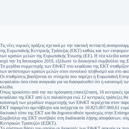
Τις νέες νομικές πράξεις σχετικά με την τακτική πενταετή αναπροσαρ
της Ευρωπαϊκής Κεντρικής Τράπεζας (ΕΚΤ) καθώς και των εισφορών 
των κρατών μελών της Ευρωπαϊκής Ένωσης (ΕΕ). Η νέα κλείδα καταν
ισχύ την 1η Ιανουαρίου 2019, εξέδωσε το διοικητικό συμβούλιο της
Τα μερίδια συμμετοχής των ΕθνΚΤ στο κεφάλαιο της ΕΚΤ σταθμίζοντ
των αντίστοιχων κρατών μελών στον συνολικό πληθυσμό και στο ακ
Οι σταθμίσεις βασίζονται σε στοιχεία που παρέχει η Ευρωπαϊκή Επι
κεφαλαίου όσα είναι αναγκαία για να διασφαλισθεί ότι η κατανομή τ
κλείδα.
Όπως προκύπτει από την πιο πρόσφατη επανεξέταση, 16 κεντρικές τ
κεφάλαιο της ΕΚΤ από ό,τι παλαιότερα ενώ 12 κεντρικές τράπεζες θ
κατανομή των μεριδίων συμμετοχής των ΕθνΚΤ περιέχεται στον παρα
ΕΚΤ παραμένει αμετάβλητο και ανέρχεται σε 10.825.007.069,61 ευρώ
δικτυακό τόπο της ΕΚΤ και θα δημοσιευθούν προσεχώς στην Επίσημ
Συμβούλιο της ΕΚΤ συνέβαλε στη διαδικασία λήψης αποφάσεων, σύ
Κεντρικών Τραπεζών (ΕΣΚΤ).
Το σύστημα βάσει του οποίου οι διοικητές των ΕθνΚΤ ασκούν εκ περ