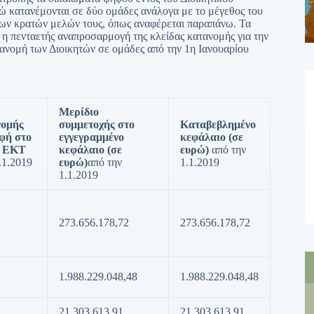
ρώ κατανέμονται σε δύο ομάδες ανάλογα με το μέγεθος του
των κρατών μελών τους, όπως αναφέρεται παραπάνω. Τα
ι η πενταετής αναπροσαρμογή της κλείδας κατανομής για την
ανομή των Διοικητών σε ομάδες από την 1η Ιανουαρίου
Μερίδιο
νομής
συμμετοχής στο
Καταβεβλημένο
αφή στο
εγγεγραμμένο
κεφάλαιο (σε
ς ΕΚΤ
κεφάλαιο (σε
ευρώ)
από την
.1.2019
ευρώ)
από την
1.1.2019
1.1.2019
273.656.178,72
273.656.178,72
1.988.229.048,48
1.988.229.048,48
21.303.613,91
21.303.613,91