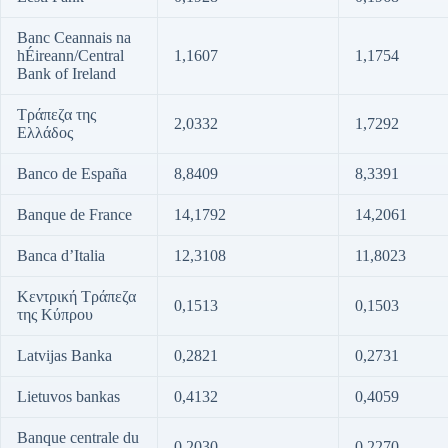
Banc Ceannais na
hÉireann/Central
1,1607
1,1754
Bank of Ireland
Τράπεζα της
2,0332
1,7292
Ελλάδος
Banco de España
8,8409
8,3391
Banque de France
14,1792
14,2061
Banca d’Italia
12,3108
11,8023
Κεντρική Τράπεζα
0,1513
0,1503
της Κύπρου
Latvijas Banka
0,2821
0,2731
Lietuvos bankas
0,4132
0,4059
Banque centrale du
0,2030
0,2270