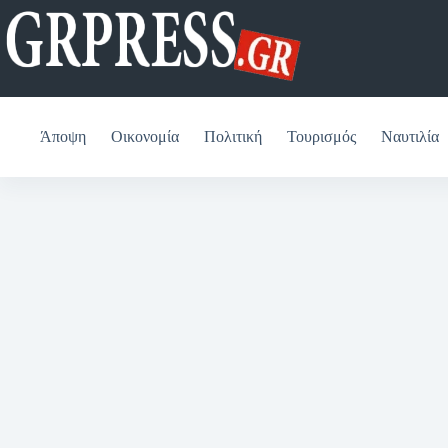
Μετάβαση
στο
περιεχόμενο
Άποψη
Οικονομία
Πολιτική
Τουρισμός
Ναυτιλία