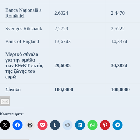
Banca Naţională a
2,6024
2,4470
României
Sveriges Riksbank
2,2729
2,5222
Bank of England
13,6743
14,3374
Μερικό σύνολο
για την ομάδα
των ΕθνΚΤ εκτός
29,6085
30,3824
της ζώνης του
ευρώ
Σύνολο
100,0000
100,0000
Κοινοποιήστε: