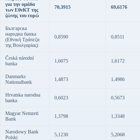
για την ομάδα
70,3915
69,6176
των ΕθνΚΤ της
ζώνης του ευρώ
Българска
народна банка
0,8590
0,8511
(Εθνική Τράπεζα
της Βουλγαρίας)
Česká národní
1,6075
1,6172
banka
Danmarks
1,4873
1,4986
Nationalbank
Hrvatska narodna
0,6023
0,5673
banka
Magyar Nemzeti
1,3798
1,3348
Bank
Narodowy Bank
5,1230
5,2068
Polski