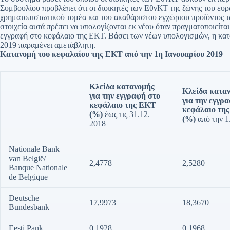
Συμβουλίου προβλέπει ότι οι διοικητές των ΕθνΚΤ της ζώνης του ευ
χρηματοπιστωτικού τομέα και του ακαθάριστου εγχώριου προϊόντος 
στοιχεία αυτά πρέπει να υπολογίζονται εκ νέου όταν πραγματοποιείτα
εγγραφή στο κεφάλαιο της ΕΚΤ. Βάσει των νέων υπολογισμών, η κατ
2019 παραμένει αμετάβλητη.
Κατανομή του κεφαλαίου της ΕΚΤ από την 1η Ιανουαρίου 2019
Κλείδα κατανομής
Κλείδα κατα
για την εγγραφή στο
για την εγγρ
κεφάλαιο της ΕΚΤ
κεφάλαιο τη
(%)
έως τις 31.12.
(%)
από την 1
2018
Nationale Bank
van België/
2,4778
2,5280
Banque Nationale
de Belgique
Deutsche
17,9973
18,3670
Bundesbank
Eesti Pank
0,1928
0,1968