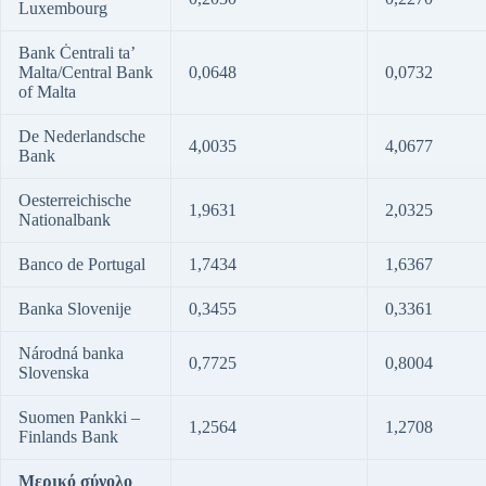
Luxembourg
Bank Ċentrali ta’
Malta/Central Bank
0,0648
0,0732
of Malta
De Nederlandsche
4,0035
4,0677
Bank
Oesterreichische
1,9631
2,0325
Nationalbank
Banco de Portugal
1,7434
1,6367
Banka Slovenije
0,3455
0,3361
Národná banka
0,7725
0,8004
Slovenska
Suomen Pankki –
1,2564
1,2708
Finlands Bank
Μερικό σύνολο