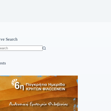
ive Search
o
sults
osts