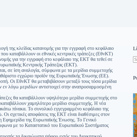
μογή της κλείδας κατανομής για την εγγραφή στο κεφάλαιο
L
που καταβάλλουν οι εθνικές κεντρικές τράπεζες (ΕθνΚΤ)
ομής για την εγγραφή στο κεφάλαιο της ΕΚΤ θα τεθεί σε
 Ευρωπαϊκής Κεντρικής Τράπεζας (ΕΚΤ).
N
αι, σε ίση αναλογία, σύμφωνα με τα μερίδια συμμετοχής
re
αθάριστο εγχώριο προϊόν της Ευρωπαϊκής Ένωσης (ΕΕ).
P
τροπή. Οι ΕθνΚΤ θα μεταβιβάσουν μεταξύ τους τόσα μερίδια
ων εν λόγω μεριδίων αντιστοιχεί στην αναπροσαρμοσμένη
ράπεζες θα καταβάλλουν υψηλότερο μερίδιο συμμετοχής στο
α καταβάλλουν χαμηλότερο μερίδιο συμμετοχής. Η νέα
κάτω πίνακα. Το συνολικό εγγεγραμμένο κεφάλαιο της
. Οι σχετικές αποφάσεις της ΕΚΤ είναι διαθέσιμες στον
η Εφημερίδα της Ευρωπαϊκής Ένωσης. Το Γενικό
μφωνα με το Καταστατικό του Ευρωπαϊκού Συστήματος
ιτροπής τα δικαιώματα ψήφου εντός του Διοικητικού