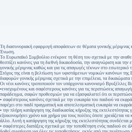
Τη διασυνοριακή εφαρμογή αποφάσεων σε θέματα γονικής μέριμνας 
Ένωση.
Το Ευρωπαϊκό Συμβούλιο ενέκρινε τη θέση του σχετικά με την αναθ
θεσπίζει κανόνες για τη διεθνή δικαιοδοσία, την αναγνώριση και τη
γονικής μέριμνας καθώς και για τις απαγωγές τέκνων στο εσωτερικό 
Στόχος της είναι η βελτίωση των υφιστάμενων νομικών κανόνων της 
διαφορών γονικής μέριμνας σχετικά με την επιμέλεια, τα δικαιώματα
Οι νέοι κανόνες τροποποιούν τον υπάρχοντα κανονισμό Βρυξέλλες ΙΙα
•ενισχυμένους και σαφέστερους κανόνες για τις περιπτώσεις απαγωγή
παράδειγμα, σαφών προθεσμιών για να εξασφαλιστεί ότι οι περιπτώσε
• σαφέστερους κανόνες σχετικά με την ευκαιρία του παιδιού να εκφρ
παρέχει στο παιδί πραγματική και αποτελεσματική ευκαιρία να εκφράσ
• την πλήρη κατάργηση της διαδικασίας κήρυξης της εκτελεστότητας γ
εξοικονομήσει χρόνο και χρήμα για τους πολίτες όποτε χρειάζεται ν
άλλο. Αυτή η κατάργηση της κήρυξης της εκτελεστότητας συνδέεται μ
• σαφέστερες διατάξεις σχετικά με την τοποθέτηση ενός παιδιού σε 
δοθεί συναίνεση για όλες τις τοποθετήσεις, εκτός από την περίπτωση 