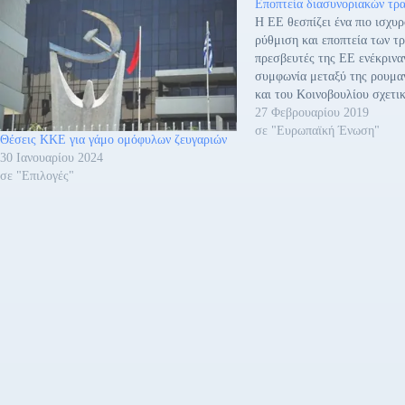
Εποπτεία διασυνοριακών τρ
Η ΕΕ θεσπίζει ένα πιο ισχυρ
ρύθμιση και εποπτεία των τ
πρεσβευτές της ΕΕ ενέκρινα
συμφωνία μεταξύ της ρουμα
και του Κοινοβουλίου σχετι
αναθεωρημένων κανόνων πο
27 Φεβρουαρίου 2019
στη μείωση των κινδύνων στ
σε "Ευρωπαϊκή Ένωση"
Θέσεις ΚΚΕ για γάμο ομόφυλων ζευγαριών
τομέα της ΕΕ. Συγκεκριμένα
30 Ιανουαρίου 2024
συμφωνήθηκε…
σε "Επιλογές"