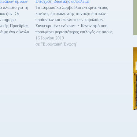
απεζικών ομίλων
Ενίσχυση ιδιωτικής ασφάλειας
ό πλαίσιο για τη
Το Ευρωπαϊκό Συμβούλιο ενέκρινε νέους
ραπεζών. Οι
κανόνες διευκόλυνσης συνταξιοδοτικών
ν σήμερα
προϊόντων και επενδυτικών κεφαλαίων.
νικής Προεδρίας
Συγκεκριμένα ενέκρινε: • Κανονισμό που
κά με ένα σύνολο
προσφέρει περισσότερες επιλογές σε όσους
υ αποσκοπούν
επιθυμούν να αποταμιεύσουν ενόψει της
16 Ιουνίου 2019
ον τραπεζικό
συνταξιοδότησής τους και διευρύνει την
σε "Ευρωπαϊκή Ένωση"
: Το πακέτο που
αγορά ατομικών συντάξεων δημιουργώντας
ένα «πανευρωπαϊκό συνταξιοδοτικό προϊόν»
(ΠΕΣΠ). • Δέσμη μέτρων με στόχο την άρση
των υφιστάμενων…