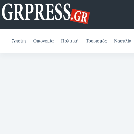
Μετάβαση
στο
περιεχόμενο
Άποψη
Οικονομία
Πολιτική
Τουρισμός
Ναυτιλία