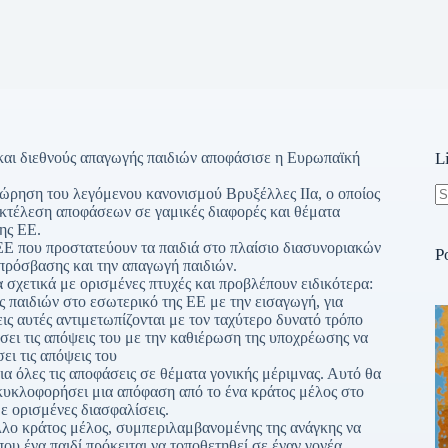
και διεθνούς απαγωγής παιδιών αποφάσισε η Ευρωπαϊκή
L
εώρηση του λεγόμενου κανονισμού Βρυξέλλες ΙΙα, ο οποίος
ν εκτέλεση αποφάσεων σε γαμικές διαφορές και θέματα
N
της ΕΕ.
re
ΕΕ που προστατεύουν τα παιδιά στο πλαίσιο διασυνοριακών
P
 πρόσβασης και την απαγωγή παιδιών.
 σχετικά με ορισμένες πτυχές και προβλέπουν ειδικότερα:
ς παιδιών στο εσωτερικό της ΕΕ με την εισαγωγή, για
ις αυτές αντιμετωπίζονται με τον ταχύτερο δυνατό τρόπο
άσει τις απόψεις του με την καθιέρωση της υποχρέωσης να
ει τις απόψεις του
ια όλες τις αποφάσεις σε θέματα γονικής μέριμνας. Αυτό θα
α κυκλοφορήσει μια απόφαση από το ένα κράτος μέλος στο
ε ορισμένες διασφαλίσεις.
άλλο κράτος μέλος, συμπεριλαμβανομένης της ανάγκης να
που ένα παιδί πρόκειται να τοποθετηθεί σε έναν γονέα