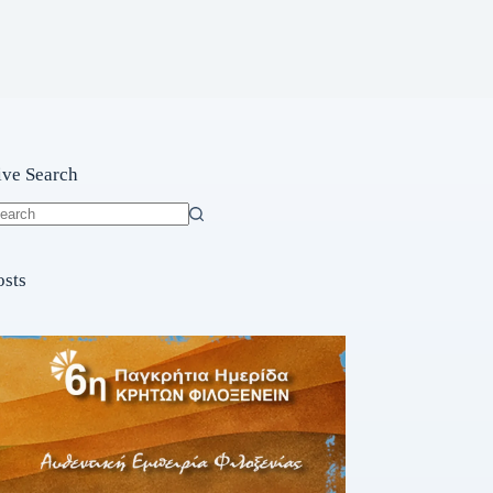
ive Search
o
sults
osts