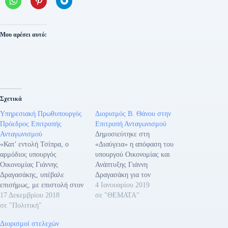
Μου αρέσει αυτό:
Σχετικά
Υπηρεσιακή Πρωθυπουργός
Διορισμός Β. Θάνου στην
Πρόεδρος Επιτροπής
Επιτροπή Ανταγωνισμού
Ανταγωνισμού
Δημοσιεύτηκε στη
«Κατ' εντολή Τσίπρα, ο
«Διαύγεια» η απόφαση του
αρμόδιος υπουργός
υπουργού Οικονομίας και
Οικονομίας Γιάννης
Ανάπτυξης Γιάννη
Δραγασάκης, υπέβαλε
Δραγασάκη για τον
επισήμως, με επιστολή στον
διορισμό, ως πρόεδρου στην
4 Ιανουαρίου 2019
πρόεδρο της Βουλής, την
17 Δεκεμβρίου 2018
Επιτροπή Ανταγωνισμού, της
σε "ΘΕΜΑΤΑ"
πρόταση της κυβέρνησης να
σε "Πολιτική"
Βασιλικής Θάνου-
αναλάβει Πρόεδρος της
Χριστοφίλου, επιτίμου
Διορισμοί στελεχών
Επιτροπής Ανταγωνισμού
προέδρου του Αρείου Πάγου