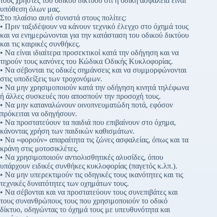
τους χρήστες του οδικού δικτύου ότι η οδική ασφάλεια είναι
υπόθεση όλων μας.
Στο πλαίσιο αυτό συνιστά στους πολίτες:
• Πριν ταξιδέψουν να κάνουν τεχνικό έλεγχο στο όχημά τους
και να ενημερώνονται για την κατάσταση του οδικού δικτύου
και τις καιρικές συνθήκες.
• Να είναι ιδιαίτερα προσεκτικοί κατά την οδήγηση και να
τηρούν τους κανόνες του Κώδικα Οδικής Κυκλοφορίας.
• Να σέβονται τις οδικές σημάνσεις και να συμμορφώνονται
στις υποδείξεις των τροχονόμων.
• Να μην χρησιμοποιούν κατά την οδήγηση κινητά τηλέφωνα
ή άλλες συσκευές που αποσπούν την προσοχή τους.
• Να μην καταναλώνουν οινοπνευματώδη ποτά, εφόσον
πρόκειται να οδηγήσουν.
• Να προστατεύουν τα παιδιά που επιβαίνουν στο όχημα,
κάνοντας χρήση των παιδικών καθισμάτων.
• Να «φορούν» απαραίτητα τις ζώνες ασφαλείας, όπως και τα
κράνη στις μοτοσικλέτες.
• Να χρησιμοποιούν αντιολισθητικές αλυσίδες, όπου
υπάρχουν ειδικές συνθήκες κυκλοφορίας (παγετός κ.λπ.).
• Να μην υπερεκτιμούν τις οδηγικές τους ικανότητες και τις
τεχνικές δυνατότητες των οχημάτων τους.
• Να σέβονται και να προστατεύουν τους συνεπιβάτες και
τους συνανθρώπους τους που χρησιμοποιούν το οδικό
δίκτυο, οδηγώντας το όχημά τους με υπευθυνότητα και