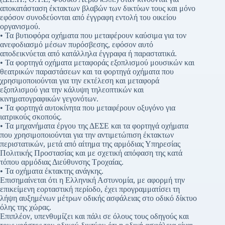
αποκατάσταση έκτακτων βλαβών των δικτύων τους και μόνο
εφόσον συνοδεύονται από έγγραφη εντολή του οικείου
οργανισμού.
• Τα βυτιοφόρα οχήματα που μεταφέρουν καύσιμα για τον
ανεφοδιασμό μέσων πυρόσβεσης, εφόσον αυτό
αποδεικνύεται από κατάλληλα έγγραφα ή παραστατικά.
• Τα φορτηγά οχήματα μεταφοράς εξοπλισμού μουσικών και
θεατρικών παραστάσεων και τα φορτηγά οχήματα που
χρησιμοποιούνται για την εκτέλεση και μεταφορά
εξοπλισμού για την κάλυψη τηλεοπτικών και
κινηματογραφικών γεγονότων.
• Τα φορτηγά αυτοκίνητα που μεταφέρουν οξυγόνο για
ιατρικούς σκοπούς.
• Τα μηχανήματα έργου της ΔΕΣΕ και τα φορτηγά οχήματα
που χρησιμοποιούνται για την αντιμετώπιση έκτακτων
περιστατικών, μετά από αίτημα της αρμόδιας Υπηρεσίας
Πολιτικής Προστασίας και με σχετική απόφαση της κατά
τόπου αρμόδιας Διεύθυνσης Τροχαίας.
• Τα οχήματα έκτακτης ανάγκης.
Επισημαίνεται ότι η Ελληνική Αστυνομία, με αφορμή την
επικείμενη εορταστική περίοδο, έχει προγραμματίσει τη
λήψη αυξημένων μέτρων οδικής ασφάλειας στο οδικό δίκτυο
όλης της χώρας.
Επιπλέον, υπενθυμίζει και πάλι σε όλους τους οδηγούς και