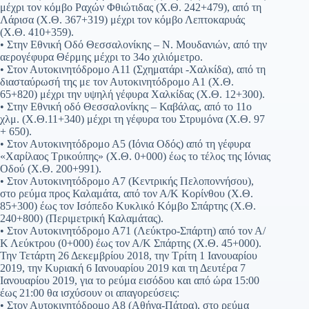
μέχρι τον κόμβο Ραχών Φθιώτιδας (Χ.Θ. 242+479), από τη
Λάρισα (Χ.Θ. 367+319) μέχρι τον κόμβο Λεπτοκαρυάς
(Χ.Θ. 410+359).
• Στην Εθνική Οδό Θεσσαλονίκης – Ν. Μουδανιών, από την
αερογέφυρα Θέρμης μέχρι το 34ο χιλιόμετρο.
• Στον Αυτοκινητόδρομο Α11 (Σχηματάρι -Χαλκίδα), από τη
διασταύρωσή της με τον Αυτοκινητόδρομο Α1 (Χ.Θ.
65+820) μέχρι την υψηλή γέφυρα Χαλκίδας (Χ.Θ. 12+300).
• Στην Εθνική οδό Θεσσαλονίκης – Καβάλας, από το 11ο
χλμ. (Χ.Θ.11+340) μέχρι τη γέφυρα του Στρυμόνα (Χ.Θ. 97
+ 650).
• Στον Αυτοκινητόδρομο Α5 (Ιόνια Οδός) από τη γέφυρα
«Χαρίλαος Τρικούπης» (Χ.Θ. 0+000) έως το τέλος της Ιόνιας
Οδού (Χ.Θ. 200+991).
• Στον Αυτοκινητόδρομο Α7 (Κεντρικής Πελοποννήσου),
στο ρεύμα προς Καλαμάτα, από τον Α/Κ Κορίνθου (Χ.Θ.
85+300) έως τον Ισόπεδο Κυκλικό Κόμβο Σπάρτης (Χ.Θ.
240+800) (Περιμετρική Καλαμάτας).
• Στον Αυτοκινητόδρομο Α71 (Λεύκτρο-Σπάρτη) από τον Α/
Κ Λεύκτρου (0+000) έως τον Α/Κ Σπάρτης (Χ.Θ. 45+000).
Την Τετάρτη 26 Δεκεμβρίου 2018, την Τρίτη 1 Ιανουαρίου
2019, την Κυριακή 6 Ιανουαρίου 2019 και τη Δευτέρα 7
Ιανουαρίου 2019, για το ρεύμα εισόδου και από ώρα 15:00
έως 21:00 θα ισχύσουν οι απαγορεύσεις:
• Στον Αυτοκινητόδρομο Α8 (Αθήνα-Πάτρα), στο ρεύμα