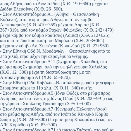
προς Αθήνα, από τα Διόδια Ρίου (Χ.Θ. 199+660) μέχρι τα
Διόδια Ελευσίνας (Χ.Θ. 26+500).
• Στον Αυτοκινητόδρομο Α1 (Αθήνα – Θεσσαλονίκη –
Εύζωνοι), στο ρεύμα προς Αθήνα, από τον κόμβο
Λεπτοκαρυάς (Χ.Θ. 410+359) μέχρι τη Λάρισα (Χ.Θ.
367+319), από τον κόμβο Ραχών Φθιώτιδας (Χ.Θ. 242+479)
μέχρι κόμβο τον κόμβο Ροδίτσας (Λαμία) (Χ.Θ. 212+625),
και από τη διασταύρωση του Μπράλου (Χ.Θ. 203+065)
μέχρι τον κόμβο Αγ. Στεφάνου (Κρυονέρι) (Χ.Θ. 27+960).
• Στην Εθνική Οδό Ν. Μουδανιών − Θεσσαλονίκης από το
34ο χιλιόμετρο μέχρι την αερογέφυρα Θέρμης.
• Στον Αυτοκινητόδρομο Α11 (Σχηματάρι -Χαλκίδα), στο
ρεύμα προς Σχηματάρι, από την υψηλή γέφυρα Χαλκίδας
(Χ.Θ. 12+300) μέχρι τη διασταύρωσή της με τον
Αυτοκινητόδρομο Α1 (Χ.Θ. 65+820).
• Στην Εθνική Οδό Καβάλας -Θεσσαλονίκης από την γέφυρα
Στρυμόνα μέχρι το 11ο χλμ. (Χ.Θ.11+340) αυτής.
• Στον Αυτοκινητόδρομο Α5 (Ιόνια Οδός), στο ρεύμα προς
Αντίρριο, από το τέλος της Ιόνιας Οδού (Χ.Θ. 200+991) έως
τη γέφυρα «Χαρίλαος Τρικούπης» (Χ.Θ. 0+000).
• Στον Αυτοκινητόδρομο Α7 (Κεντρικής Πελοποννήσου),
στο ρεύμα προς Αθήνα, από τον Ισόπεδο Κυκλικό Κόμβο
Σπάρτης (Χ.Θ. 240+800) (Περιμετρική Καλαμάτας) έως τον
Α/Κ Κορίνθου (Χ.Θ. 85+300).
• Στον Αυτοκινητόδρομο Α71 (Λεύκτρο-Σπάρτη), στο ρεύμα