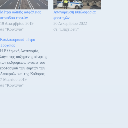
Μέτρα οδικής ασφάλειας
Απαγόρευση κυκλοφορίας
περιόδου εορτών
φορτηγών
19 Δεκεμβρίου 2019
20 Δεκεμβρίου 2022
σε "Κοινωνία"
σε "Επιχειρείν"
Κυκλοφοριακά μέτρα
Τροχαίας
Η Ελληνική Αστυνομία,
λόγω της αυξημένης κίνησης
των εκδρομέων, ενόψει του
εορτασμού των εορτών των
Αποκριών και της Καθαράς
Δευτέρας, λαμβάνει
7 Μαρτίου 2019
αυξημένα μέτρα Τροχαίας,
σε "Κοινωνία"
κατά το διάστημα από 8 έως
11 Μαρτίου 2019, σε όλο το
οδικό δίκτυο της Χώρας, με
σκοπό την ασφαλή
μετακίνηση των πολιτών και
την πρόληψη…