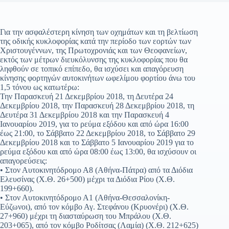
Για την ασφαλέστερη κίνηση των οχημάτων και τη βελτίωση
της οδικής κυκλοφορίας κατά την περίοδο των εορτών των
Χριστουγέννων, της Πρωτοχρονιάς και των Θεοφανείων,
εκτός των μέτρων διευκόλυνσης της κυκλοφορίας που θα
ληφθούν σε τοπικό επίπεδο, θα ισχύσει και απαγόρευση
κίνησης φορτηγών αυτοκινήτων ωφελίμου φορτίου άνω του
1,5 τόνου ως κατωτέρω:
Την Παρασκευή 21 Δεκεμβρίου 2018, τη Δευτέρα 24
Δεκεμβρίου 2018, την Παρασκευή 28 Δεκεμβρίου 2018, τη
Δευτέρα 31 Δεκεμβρίου 2018 και την Παρασκευή 4
Ιανουαρίου 2019, για το ρεύμα εξόδου και από ώρα 16:00
έως 21:00, το Σάββατο 22 Δεκεμβρίου 2018, το Σάββατο 29
Δεκεμβρίου 2018 και το Σάββατο 5 Ιανουαρίου 2019 για το
ρεύμα εξόδου και από ώρα 08:00 έως 13:00, θα ισχύσουν οι
απαγορεύσεις:
• Στον Αυτοκινητόδρομο Α8 (Αθήνα-Πάτρα) από τα Διόδια
Ελευσίνας (Χ.Θ. 26+500) μέχρι τα Διόδια Ρίου (Χ.Θ.
199+660).
• Στον Αυτοκινητόδρομο Α1 (Αθήνα-Θεσσαλονίκη-
Εύζωνοι), από τον κόμβο Αγ. Στεφάνου (Κρυονέρι) (Χ.Θ.
27+960) μέχρι τη διασταύρωση του Μπράλου (Χ.Θ.
203+065), από τον κόμβο Ροδίτσας (Λαμία) (Χ.Θ. 212+625)