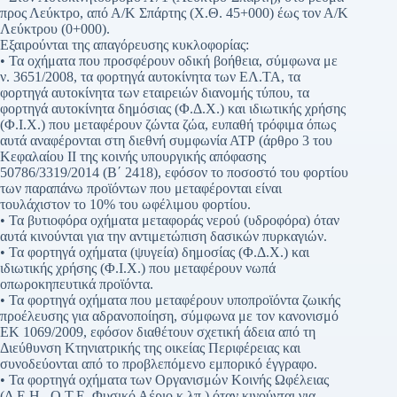
προς Λεύκτρο, από Α/Κ Σπάρτης (Χ.Θ. 45+000) έως τον Α/Κ
Λεύκτρου (0+000).
Εξαιρούνται της απαγόρευσης κυκλοφορίας:
• Τα οχήματα που προσφέρουν οδική βοήθεια, σύμφωνα με
ν. 3651/2008, τα φορτηγά αυτοκίνητα των ΕΛ.ΤΑ, τα
φορτηγά αυτοκίνητα των εταιρειών διανομής τύπου, τα
φορτηγά αυτοκίνητα δημόσιας (Φ.Δ.Χ.) και ιδιωτικής χρήσης
(Φ.Ι.Χ.) που μεταφέρουν ζώντα ζώα, ευπαθή τρόφιμα όπως
αυτά αναφέρονται στη διεθνή συμφωνία ΑΤΡ (άρθρο 3 του
Κεφαλαίου ΙΙ της κοινής υπουργικής απόφασης
50786/3319/2014 (Β΄ 2418), εφόσον το ποσοστό του φορτίου
των παραπάνω προϊόντων που μεταφέρονται είναι
τουλάχιστον το 10% του ωφέλιμου φορτίου.
• Τα βυτιοφόρα οχήματα μεταφοράς νερού (υδροφόρα) όταν
αυτά κινούνται για την αντιμετώπιση δασικών πυρκαγιών.
• Τα φορτηγά οχήματα (ψυγεία) δημοσίας (Φ.Δ.Χ.) και
ιδιωτικής χρήσης (Φ.Ι.Χ.) που μεταφέρουν νωπά
οπωροκηπευτικά προϊόντα.
• Τα φορτηγά οχήματα που μεταφέρουν υποπροϊόντα ζωικής
προέλευσης για αδρανοποίηση, σύμφωνα με τον κανονισμό
ΕΚ 1069/2009, εφόσον διαθέτουν σχετική άδεια από τη
Διεύθυνση Κτηνιατρικής της οικείας Περιφέρειας και
συνοδεύονται από το προβλεπόμενο εμπορικό έγγραφο.
• Τα φορτηγά οχήματα των Οργανισμών Κοινής Ωφέλειας
(Δ.Ε.Η., Ο.Τ.Ε, Φυσικό Αέριο κ.λπ.) όταν κινούνται για