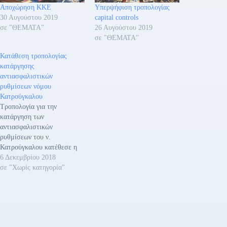
Αποχώρηση ΚΚΕ
Υπερψήφιση τροπολογίας
30 Αυγούστου 2019
capital controls
σε "ΘΕΜΑΤΑ"
26 Αυγούστου 2019
σε "ΘΕΜΑΤΑ"
Κατάθεση τροπολογίας
κατάργησης
αντιασφαλιστικών
ρυθμίσεων νόμου
Κατρούγκαλου
Τροπολογία για την
κατάργηση των
αντιασφαλιστικών
ρυθμίσεων του ν.
Κατρούγκαλου κατέθεσε η
Κοινοβουλευτική Ομάδα του
6 Δεκεμβρίου 2018
ΚΚΕ στη Βουλή και
σε "Χωρίς κατηγορία"
συγκεκριμένα, στο σχέδιο
νόμου του υπουργείου
Εργασίας για τις συντάξεις
που κατατέθηκε στη Βουλή,
την Τρίτη 4 Δεκεμβρίου