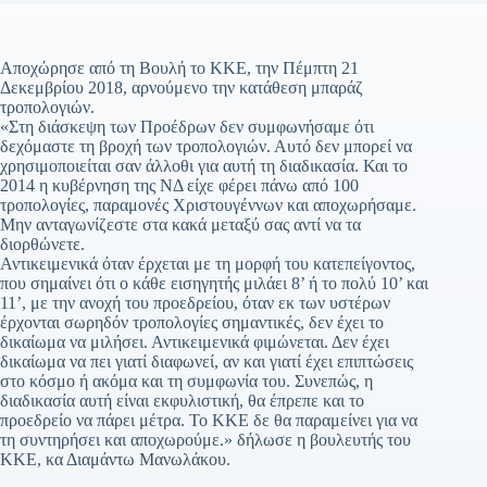
Αποχώρησε από τη Βουλή το ΚΚΕ, την Πέμπτη 21
Δεκεμβρίου 2018, αρνούμενο την κατάθεση μπαράζ
τροπολογιών.
«Στη διάσκεψη των Προέδρων δεν συμφωνήσαμε ότι
δεχόμαστε τη βροχή των τροπολογιών. Αυτό δεν μπορεί να
χρησιμοποιείται σαν άλλοθι για αυτή τη διαδικασία. Και το
2014 η κυβέρνηση της ΝΔ είχε φέρει πάνω από 100
τροπολογίες, παραμονές Χριστουγέννων και αποχωρήσαμε.
Μην ανταγωνίζεστε στα κακά μεταξύ σας αντί να τα
διορθώνετε.
Αντικειμενικά όταν έρχεται με τη μορφή του κατεπείγοντος,
που σημαίνει ότι ο κάθε εισηγητής μιλάει 8’ ή το πολύ 10’ και
11’, με την ανοχή του προεδρείου, όταν εκ των υστέρων
έρχονται σωρηδόν τροπολογίες σημαντικές, δεν έχει το
δικαίωμα να μιλήσει. Αντικειμενικά φιμώνεται. Δεν έχει
δικαίωμα να πει γιατί διαφωνεί, αν και γιατί έχει επιπτώσεις
στο κόσμο ή ακόμα και τη συμφωνία του. Συνεπώς, η
διαδικασία αυτή είναι εκφυλιστική, θα έπρεπε και το
προεδρείο να πάρει μέτρα. Το ΚΚΕ δε θα παραμείνει για να
τη συντηρήσει και αποχωρούμε.» δήλωσε η βουλευτής του
ΚΚΕ, κα Διαμάντω Μανωλάκου.