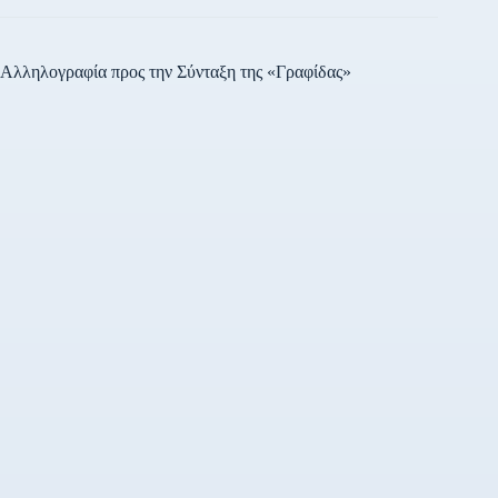
2018 και θα εισαχθεί προς
συζήτηση στην αρμόδια
Επιτροπή της Βουλής, την
Πέμπτη…
Αλληλογραφία προς την Σύνταξη της «Γραφίδας»