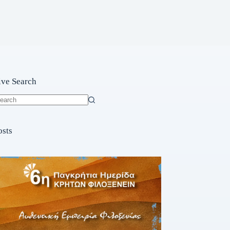
ive Search
o
sults
osts