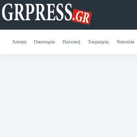
Μετάβαση
στο
περιεχόμενο
Άποψη
Οικονομία
Πολιτική
Τουρισμός
Ναυτιλία