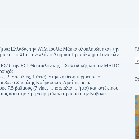
τρια Ελλάδας την WIM Ιουλία Μάκκα ολοκληρώθηκαν την
L
ημα και το 41ο Πανελλήνιο Ατομικό Πρωτάθλημα Γυναικών
ν ΕΣΟ, την ΕΣΣ Θεσσαλονίκης – Χαλκιδικής και τον ΜΑΠΟ
N
ρουχάς.
re
 2 ισοπαλίες, 1 ήττα), στην 2η θέση τερμάτισε ο
P
ι 3ος ο Σταμάτης Κούρκουλος-Αρδίτης με 6.
υς 7,5 βαθμούς (7 νίκες, 1 ισοπαλία, 1 ήττα) και κατέκτησε
μούς και στην 3η η νεαρή σκακίστρια από την Καβάλα