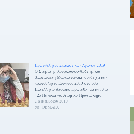
Πρωταθλητές Σκακιστικών Αγώνων 2019
Ο Σταμάτης Κούρκουλος-Αρδίτης και η
Χαριτωμένη Μαρκαντωνάκη αναδείχτηκαν
πρωταθλητές Ελλάδας 2019 στο 69ο
Πανελλήνιο Ατομικό Πρωτάθλημα και στο
42ο Πανελλήνιο Ατομικό Πρωτάθλημα
Γυναικών αντίστοιχα. Ειδικότερα: 69ο
2 Δεκεμβρίου 2019
ΠΑΝΕΛΛΗΝΙΟ ΑΤΟΜΙΚΟ ΠΡΩΤΑΘΛΗΜΑ
σε "ΘΕΜΑΤΑ"
Πρωταθλητής Ελλάδας αναδείχθηκε ο
Στάματης Κούρκουλος-Αρδίτης στο 69ο
Πανελλήνιο Ατομικό Πρωτάθλημα που
ολοκληρώθηκε σε ξενοδοχείο της