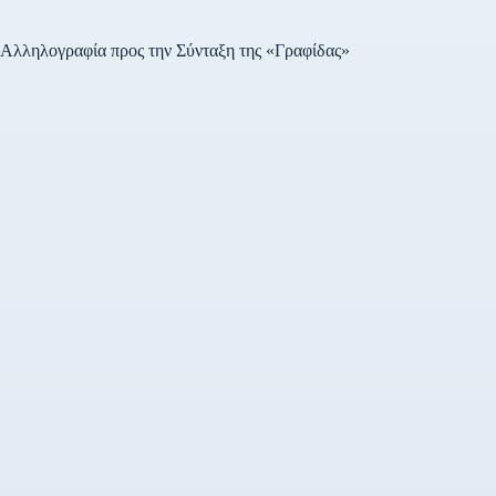
υπολογίζονται με χρονική
βάση ACT/360. Η
δημοπρασία…
Αλληλογραφία προς την Σύνταξη της «Γραφίδας»