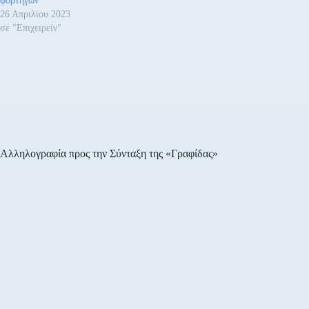
φορτηγών
από…
τις κατηγορίες οχημάτων
26 Απριλίου 2023
ενώ διαφέρουν ανά…
σε "Επιχειρείν"
Αλληλογραφία προς την Σύνταξη της «Γραφίδας»