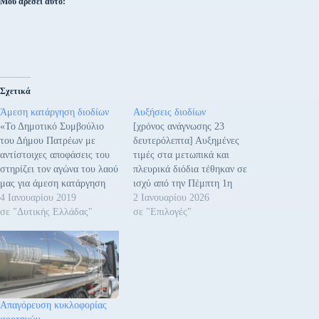
Μου αρέσει αυτό:
Σχετικά
Άμεση κατάργηση διοδίων
Αυξήσεις διοδίων
«Το Δημοτικό Συμβούλιο
[χρόνος ανάγνωσης 23
του Δήμου Πατρέων με
δευτερόλεπτα] Αυξημένες
αντίστοιχες αποφάσεις του
τιμές στα μετωπικά και
στηρίζει τον αγώνα του λαού
πλευρικά διόδια τέθηκαν σε
μας για άμεση κατάργηση
ισχύ από την Πέμπτη 1η
όλων των διοδίων, γιατί
4 Ιανουαρίου 2019
Ιανουαρίου 2026 σε
2 Ιανουαρίου 2026
αποτελεί ώριμο και δίκαιο
σε "Δυτικής Ελλάδας"
βασικούς
σε "Επιλογές"
αίτημα και πρέπει να
αυτοκινητοδρόμους της
ικανοποιηθεί τώρα. Επίσης
χώρας, καθώς και στη
στηρίζουμε αντίστοιχες
Γέφυρα Ρίου – Αντιρρίου,
αποφάσεις των Δήμων
σύμφωνα με τις
Μεσολογγίου, Ναυπάκτου
ανακοινώσεις των
και Δωρίδος που διεκδικούν
παραχωρησιούχων εταιρειών.
Απαγόρευση κυκλοφορίας
μείωση της τιμής διέλευσης
Οι νέες τιμές αφορούν όλες