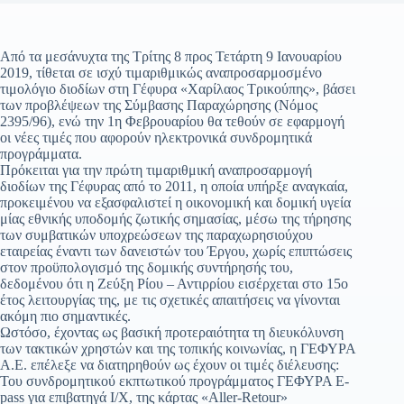
Από τα μεσάνυχτα της Τρίτης 8 προς Τετάρτη 9 Ιανουαρίου
2019, τίθεται σε ισχύ τιμαριθμικώς αναπροσαρμοσμένο
τιμολόγιο διοδίων στη Γέφυρα «Χαρίλαος Τρικούπης», βάσει
των προβλέψεων της Σύμβασης Παραχώρησης (Νόμος
2395/96), ενώ την 1η Φεβρουαρίου θα τεθούν σε εφαρμογή
οι νέες τιμές που αφορούν ηλεκτρονικά συνδρομητικά
προγράμματα.
Πρόκειται για την πρώτη τιμαριθμική αναπροσαρμογή
διοδίων της Γέφυρας από το 2011, η οποία υπήρξε αναγκαία,
προκειμένου να εξασφαλιστεί η οικονομική και δομική υγεία
μίας εθνικής υποδομής ζωτικής σημασίας, μέσω της τήρησης
των συμβατικών υποχρεώσεων της παραχωρησιούχου
εταιρείας έναντι των δανειστών του Έργου, χωρίς επιπτώσεις
στον προϋπολογισμό της δομικής συντήρησής του,
δεδομένου ότι η Ζεύξη Ρίου – Αντιρρίου εισέρχεται στο 15ο
έτος λειτουργίας της, με τις σχετικές απαιτήσεις να γίνονται
ακόμη πιο σημαντικές.
Ωστόσο, έχοντας ως βασική προτεραιότητα τη διευκόλυνση
των τακτικών χρηστών και της τοπικής κοινωνίας, η ΓΕΦΥΡΑ
Α.Ε. επέλεξε να διατηρηθούν ως έχουν οι τιμές διέλευσης:
Του συνδρομητικού εκπτωτικού προγράμματος ΓΕΦΥΡΑ E-
pass για επιβατηγά Ι/Χ, της κάρτας «Aller-Retour»