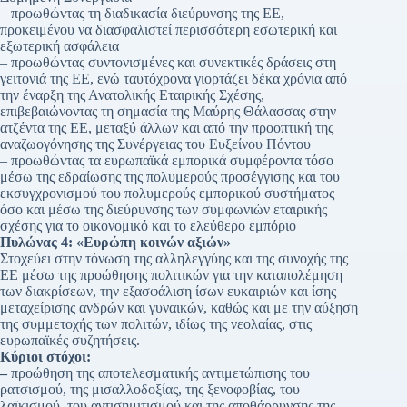
– προωθώντας τη διαδικασία διεύρυνσης της ΕΕ,
προκειμένου να διασφαλιστεί περισσότερη εσωτερική και
εξωτερική ασφάλεια
– προωθώντας συντονισμένες και συνεκτικές δράσεις στη
γειτονιά της ΕΕ, ενώ ταυτόχρονα γιορτάζει δέκα χρόνια από
την έναρξη της Ανατολικής Εταιρικής Σχέσης,
επιβεβαιώνοντας τη σημασία της Μαύρης Θάλασσας στην
ατζέντα της ΕΕ, μεταξύ άλλων και από την προοπτική της
αναζωογόνησης της Συνέργειας του Ευξείνου Πόντου
– προωθώντας τα ευρωπαϊκά εμπορικά συμφέροντα τόσο
μέσω της εδραίωσης της πολυμερούς προσέγγισης και του
εκσυγχρονισμού του πολυμερούς εμπορικού συστήματος
όσο και μέσω της διεύρυνσης των συμφωνιών εταιρικής
σχέσης για το οικονομικό και το ελεύθερο εμπόριο
Πυλώνας 4: «Ευρώπη κοινών αξιών»
Στοχεύει στην τόνωση της αλληλεγγύης και της συνοχής της
ΕΕ μέσω της προώθησης πολιτικών για την καταπολέμηση
των διακρίσεων, την εξασφάλιση ίσων ευκαιριών και ίσης
μεταχείρισης ανδρών και γυναικών, καθώς και με την αύξηση
της συμμετοχής των πολιτών, ιδίως της νεολαίας, στις
ευρωπαϊκές συζητήσεις.
Κύριοι στόχοι:
–
προώθηση της αποτελεσματικής αντιμετώπισης του
ρατσισμού, της μισαλλοδοξίας, της ξενοφοβίας, του
λαϊκισμού, του αντισημιτισμού και της αποθάρρυνσης της