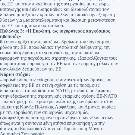
της ΕΕ και στην προώθηση της συνεργασίας με τις χώρες
καταγωγής και διέλευσης καθώς και διευκολύνοντας τον
διάλογο μεταξύ των κρατών μελών με σκοπό την εξεύρεση
λύσεων για μια αποτελεσματική και βιώσιμη μετανάστευση
της ΕΕ και της πολιτικής ασύλου.
Πυλώνας 3: «Η Ευρώπη, ως ισχυρότερος παγκόσμιος
ηθοποιός»
θα υποστηρίξει την περαιτέρω εδραίωση του παγκόσμιου
ρόλου της ΕΕ, προωθώντας την πολιτική διεύρυνσης, την
ευρωπαϊκή δράση στα γειτονικά της, την περαιτέρω
εφαρμογή της παγκόσμιας στρατηγικής, εξασφαλίζοντας τους
απαραίτητους πόρους για την ΕΕ και την εφαρμογή όλων των
συνολικών δεσμεύσεων της ΕΕ
Κύριοι στόχοι:
–
προωθώντας την ενίσχυση των δυνατοτήτων άμυνας και
ασφάλειας της ΕΕ σε στενή σχέση με τις παρόμοιες
διαδικασίες στο πλαίσιο του ΝΑΤΟ, με ιδιαίτερη έμφαση
στην εδραίωση της στρατηγικής εταιρικής σχέσης ΕΕ-ΝΑΤΟ
– υποστήριξη της περαιτέρω ανάπτυξης των δράσεων στον
τομέα της Κοινής Πολιτικής Ασφάλειας και Άμυνας, κυρίως
με την εδραίωση των σημερινών μηχανισμών,
εξασφαλίζοντας ταυτόχρονα τη συνέργεια των νέων μέσων,
όπως είναι η συντονισμένη ετήσια επισκόπηση για την
άμυνα, το Ευρωπαϊκό Αμυντικό Ταμείο και η Μόνιμη
Δομημένη Συνεργασία