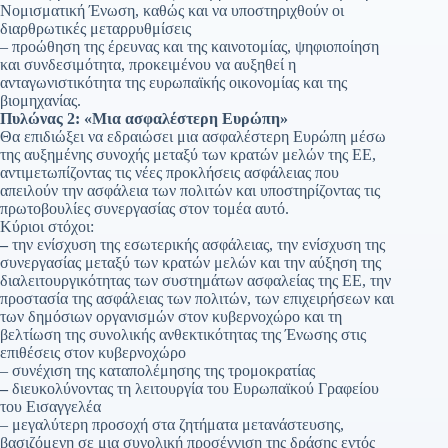
Νομισματική Ένωση, καθώς και να υποστηριχθούν οι
διαρθρωτικές μεταρρυθμίσεις
– προώθηση της έρευνας και της καινοτομίας, ψηφιοποίηση
και συνδεσιμότητα, προκειμένου να αυξηθεί η
ανταγωνιστικότητα της ευρωπαϊκής οικονομίας και της
βιομηχανίας.
Πυλώνας 2: «Μια ασφαλέστερη Ευρώπη»
Θα επιδιώξει να εδραιώσει μια ασφαλέστερη Ευρώπη μέσω
της αυξημένης συνοχής μεταξύ των κρατών μελών της ΕΕ,
αντιμετωπίζοντας τις νέες προκλήσεις ασφάλειας που
απειλούν την ασφάλεια των πολιτών και υποστηρίζοντας τις
πρωτοβουλίες συνεργασίας στον τομέα αυτό.
Κύριοι στόχοι:
–
την ενίσχυση της εσωτερικής ασφάλειας, την ενίσχυση της
συνεργασίας μεταξύ των κρατών μελών και την αύξηση της
διαλειτουργικότητας των συστημάτων ασφαλείας της ΕΕ, την
προστασία της ασφάλειας των πολιτών, των επιχειρήσεων και
των δημόσιων οργανισμών στον κυβερνοχώρο και τη
βελτίωση της συνολικής ανθεκτικότητας της Ένωσης στις
επιθέσεις στον κυβερνοχώρο
– συνέχιση της καταπολέμησης της τρομοκρατίας
–
διευκολύνοντας τη λειτουργία του Ευρωπαϊκού Γραφείου
του Εισαγγελέα
– μεγαλύτερη προσοχή στα ζητήματα μετανάστευσης,
βασιζόμενη σε μια συνολική προσέγγιση της δράσης εντός