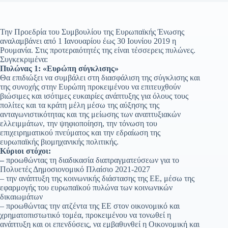
Την Προεδρία του Συμβουλίου της Ευρωπαϊκής Ένωσης
αναλαμβάνει από 1 Ιανουαρίου έως 30 Ιουνίου 2019 η
Ρουμανία. Στις προτεραιότητές της είναι τέσσερεις πυλώνες.
Συγκεκριμένα:
Πυλώνας 1: «Ευρώπη σύγκλισης»
Θα επιδιώξει να συμβάλει στη διασφάλιση της σύγκλισης και
της συνοχής στην Ευρώπη προκειμένου να επιτευχθούν
βιώσιμες και ισότιμες ευκαιρίες ανάπτυξης για όλους τους
πολίτες και τα κράτη μέλη μέσω της αύξησης της
ανταγωνιστικότητας και της μείωσης των αναπτυξιακών
ελλειμμάτων, την ψηφιοποίηση, την τόνωση του
επιχειρηματικού πνεύματος και την εδραίωση της
ευρωπαϊκής βιομηχανικής πολιτικής.
Κύριοι στόχοι:
–
προωθώντας τη διαδικασία διαπραγματεύσεων για το
Πολυετές Δημοσιονομικό Πλαίσιο 2021-2027
– την ανάπτυξη της κοινωνικής διάστασης της ΕΕ, μέσω της
εφαρμογής του ευρωπαϊκού πυλώνα των κοινωνικών
δικαιωμάτων
– προωθώντας την ατζέντα της ΕΕ στον οικονομικό και
χρηματοπιστωτικό τομέα, προκειμένου να τονωθεί η
ανάπτυξη και οι επενδύσεις, να εμβαθυνθεί η Οικονομική και