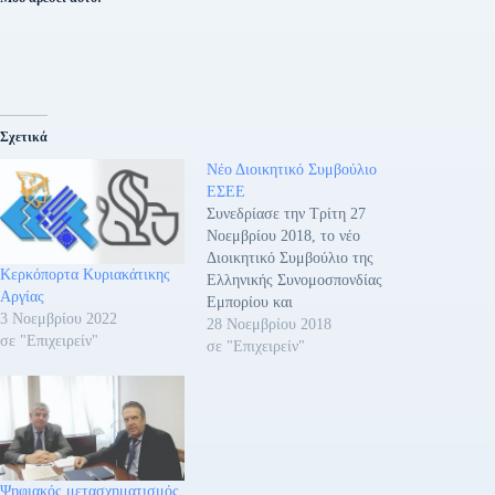
Σχετικά
Νέο Διοικητικό Συμβούλιο
ΕΣΕΕ
Συνεδρίασε την Τρίτη 27
Νοεμβρίου 2018, το νέο
Διοικητικό Συμβούλιο της
Κερκόπορτα Κυριακάτικης
Ελληνικής Συνομοσπονδίας
Αργίας
Εμπορίου και
3 Νοεμβρίου 2022
Επιχειρηματικότητας
28 Νοεμβρίου 2018
σε "Επιχειρείν"
(ΕΣΕΕ), που προέκυψε από
σε "Επιχειρείν"
τις αρχαιρεσίες της 25ης
Νοεμβρίου 2018, με
μοναδικό θέμα ημερήσιας
διάταξης την εκλογή
Προεδρείου. Μετά το πέρας
της ψηφοφορίας, στα
Ψηφιακός μετασχηματισμός