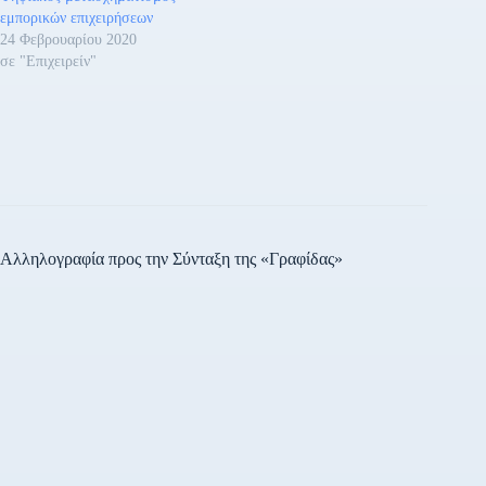
αξιώματα του Προεδρείου
εμπορικών επιχειρήσεων
της ΕΣΕΕ εξελέγησαν οι
24 Φεβρουαρίου 2020
κάτωθι: ΠΡΟΕΔΡΟΣ:
σε "Επιχειρείν"
ΓΙΩΡΓΟΣ…
Αλληλογραφία προς την Σύνταξη της «Γραφίδας»