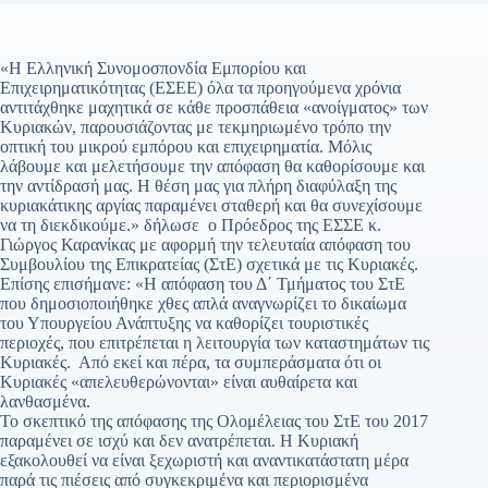
«Η Ελληνική Συνομοσπονδία Εμπορίου και
Επιχειρηματικότητας (ΕΣΕΕ) όλα τα προηγούμενα χρόνια
αντιτάχθηκε μαχητικά σε κάθε προσπάθεια «ανοίγματος» των
Κυριακών, παρουσιάζοντας με τεκμηριωμένο τρόπο την
οπτική του μικρού εμπόρου και επιχειρηματία. Μόλις
λάβουμε και μελετήσουμε την απόφαση θα καθορίσουμε και
την αντίδρασή μας. Η θέση μας για πλήρη διαφύλαξη της
κυριακάτικης αργίας παραμένει σταθερή και θα συνεχίσουμε
να τη διεκδικούμε.» δήλωσε ο Πρόεδρος της ΕΣΣΕ κ.
Γιώργος Καρανίκας με αφορμή την τελευταία απόφαση του
Συμβουλίου της Επικρατείας (ΣτΕ) σχετικά με τις Κυριακές.
Επίσης επισήμανε: «Η απόφαση του Δ΄ Τμήματος του ΣτΕ
που δημοσιοποιήθηκε χθες απλά αναγνωρίζει το δικαίωμα
του Υπουργείου Ανάπτυξης να καθορίζει τουριστικές
περιοχές, που επιτρέπεται η λειτουργία των καταστημάτων τις
Κυριακές. Από εκεί και πέρα, τα συμπεράσματα ότι οι
Κυριακές «απελευθερώνονται» είναι αυθαίρετα και
λανθασμένα.
Το σκεπτικό της απόφασης της Ολομέλειας του ΣτΕ του 2017
παραμένει σε ισχύ και δεν ανατρέπεται. Η Κυριακή
εξακολουθεί να είναι ξεχωριστή και αναντικατάστατη μέρα
παρά τις πιέσεις από συγκεκριμένα και περιορισμένα