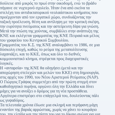
δούλευε από μικρός το πρωί στην οικοδομή, ενώ το βράδυ
πήγαινε σε νυχτερινό σχολείο. Ήταν ένα από εκείνα τα
στελέχη του αντιδικτατορικού νεολαιίστικου κινήματος που
προέρχονταν από τον εργατικό χώρο, συνδυάζοντας την
ταξική προέλευση, θέση και αντίληψη με την κριτική σκέψη,
την ευρύτητα πνεύματος και την αστείρευτη δίψα για γνώση.
Μετά την πτώση της χούντας, συμβάλλει στην ανάπτυξη της
ΚΝΕ και εκλέγεται γραμματέας της ΚΝΕ Πειραιά και μέλος
του γραφείου του Κεντρικού Συμβουλίου.
Γραμματέας του Κ.Σ. της ΚΝΕ αναλαμβάνει το 1986, σε μια
δύσκολη εποχή, καθώς το ρεύμα της μεταπολίτευσης
λαχανιάζει, και το ΚΚΕ, όπως και όλο το διεθνές
κομμουνιστικό κίνημα, στρέφεται προς διαχειριστικές
λογικές.
Η «ανταρσία» της ΚΝΕ θα οδηγήσει (μετά και την
αποχώρηση στελεχών και μελών του ΚΚΕ) στη δημιουργία,
στις αρχές του 1990, του Νέου Αριστερού Ρεύματος (ΝΑΡ).
Ο Γιώργος Γράψας συμμετέχει από την πρώτη στιγμή στον
καθοδηγητικό πυρήνα, οργώνει όλη την Ελλάδα και δίνει
μάχες για να ανοίξει ο δρόμος για τη νέα προσπάθεια.
Αργότερα επιστρέφει στο επάγγελμά του, δουλεύοντας πάλι
ως γυψαδόρος.
Τα τελευταία χρόνια έδωσε μια σκληρή και περήφανη μάχη
εναντίον της βαριάς αρρώστιας, χωρίς να χάνει το κουράγιο
του, την ελπίδα και την πίστη του για το δίκαιο αγώνα για μια