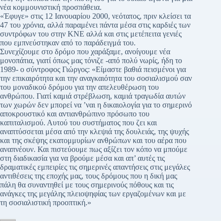
νέα κομμουνιστική προσπάθεια.
«Έφυγε» στις 12 Ιανουαρίου 2000, νεότατος, πριν κλείσει τα
47 του χρόνια, αλλά παραμένει πάντα μέσα στις καρδιές των
συντρόφων του στην ΚΝΕ αλλά και στις μετέπειτα γενιές
που εμπνεύστηκαν από το παράδειγμά του.
Συνεχίζουμε στο δρόμο που χαράξαμε, ανοίγουμε νέα
μονοπάτια, γιατί όπως μας τόνιζε -από πολύ νωρίς, ήδη το
1989- ο σύντροφος Γιώργος: «Είμαστε βαθιά πεισμένοι για
την επικαιρότητα και την αναγκαιότητα του σοσιαλισμού σαν
του μοναδικού δρόμου για την απελευθέρωση του
ανθρώπου. Γιατί καμιά στρέβλωση, καμιά τραγωδία αυτών
των χωρών δεν μπορεί να ’ναι η δικαιολογία για το σημερινό
αποκρουστικό και αντιανθρώπινο πρόσωπο του
καπιταλισμού. Αυτού του συστήματος που ζει και
αναπτύσσεται μέσα από την κλεψιά της δουλειάς, της ψυχής
και της σκέψης εκατομμυρίων ανθρώπων και του αέρα που
αναπνέουν. Και πιστεύουμε πως αξίζει τον κόπο να μπούμε
στη διαδικασία για να βρούμε μέσα και απ’ αυτές τις
δραματικές εμπειρίες τις σημερινές απαντήσεις στις μεγάλες
αντιθέσεις της εποχής μας, τους δρόμους που η δική μας
πάλη θα συναντηθεί με τους σημερινούς πόθους και τις
ανάγκες της μεγάλης πλειοψηφίας των εργαζομένων και με
τη σοσιαλιστική προοπτική.»