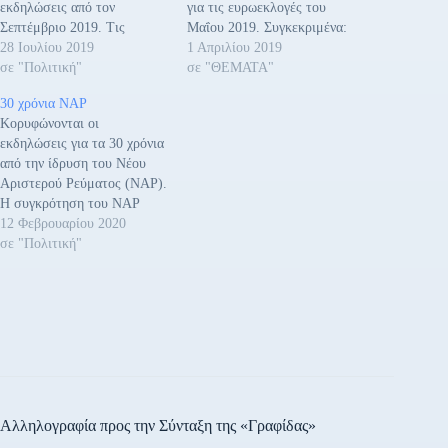
εκδηλώσεις από τον
για τις ευρωεκλογές του
Σεπτέμβριο 2019. Τις
Μαΐου 2019. Συγκεκριμένα:
εκδηλώσεις θα διοργάνωση
28 Ιουλίου 2019
1. ΑΓΓΕΛΟΥ ΓΙΑΝΝΗΣ 57
1 Απριλίου 2019
το Νέο Αριστερό Ρεύμα
σε "Πολιτική"
ετών γεννήθηκε στην Αθήνα.
σε "ΘΕΜΑΤΑ"
(ΝΑΡ), πολιτικός φορέας
Αποφοίτησε από τη
30 χρόνια ΝΑΡ
που δημιουργήθηκε μετά την
Στρατιωτική Σχολή
Κορυφώνονται οι
μαζική διαγραφή της ΚΝΕ
Ευελπίδων το 1986.
εκδηλώσεις για τα 30 χρόνια
από το Πολιτικό Γραφείο
Αποστρατεύτηκε το 2007.
από την ίδρυση του Νέου
του ΚΚΕ. Αιτία το «Δεν θα
Είναι κάτοχος δύο
Αριστερού Ρεύματος (ΝΑΡ).
υπακούσουμε» προς την
Μεταπτυχιακών τίτλων,
Η συγκρότηση του ΝΑΡ
ηγεσία του ΚΚΕ…
ΜΒΑ του Βρετανικού
πραγματοποιήθηκε το 1990
12 Φεβρουαρίου 2020
Πανεπιστημίου Nottingham
μετά την ρήξη της ΚΝΕ με
σε "Πολιτική"
Trent University και Μsc…
την ηγεσία του ΚΚΕ το
1989. Το ΚΚΕ προχώρησε
σε μαζικές διαγραφές
υπερασπιζόμενο την
κυβερνητική συμμετοχή του
Συνασπισμού (σημερινή
μετεξέλιξη σε ΣΥΡΙΖΑ).…
Αλληλογραφία προς την Σύνταξη της «Γραφίδας»