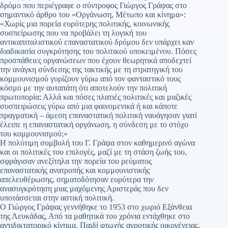
δρόμο που περιέγραφε ο σύντροφος Γιώργος Γράψας στο
σημαντικό άρθρο του «Οργάνωση, Μέτωπο και κίνημα»:
«Χωρίς μια πορεία ευρύτερης πολιτικής, κοινωνικής
συσπείρωσης που να προβάλει τη λογική του
αντικαπιταλιστικού επαναστατικού δρόμου δεν υπάρχει καν
διαδικασία συγκρότησης του πολιτικού υποκειμένου. Πόσες
προσπάθειες οργανώσεων που έχουν θεωρητικά αποδεχτεί
την ανάγκη σύνδεσης της τακτικής με τη στρατηγική του
κομμουνισμού γυρίζουν γύρω από τον φανταστικό τους
κόσμο με την αυταπάτη ότι αποτελούν την πολιτική
πρωτοπορία; Αλλά και πόσες πλατιές πολιτικές και μαζικές
συσπειρώσεις γύρω από μια φαινομενικά ή και κάποτε
πραγματική – άμεση επαναστατική πολιτική ναυάγησαν γιατί
έλειπε η επαναστατική οργάνωση, η σύνδεση με το στόχο
του κομμουνισμού;»
Η πολύτιμη συμβολή του Γ. Γράψα στον καθημερινό αγώνα
και οι πολιτικές του επιλογές, μαζί με τη στάση ζωής του,
σφράγισαν ανεξίτηλα την πορεία του ρεύματος
επαναστατικής ανατροπής και κομμουνιστικής
απελευθέρωσης, σηματοδότησαν ευρύτερα την
ανασυγκρότηση μιας μαχόμενης Αριστεράς που δεν
υποτάσσεται στην αστική πολιτική.
Ο Γιώργος Γράψας γεννήθηκε το 1953 στο χωριό Εξάνθεια
της Λευκάδας, Από τα μαθητικά του χρόνια εντάχθηκε στο
αντιδικτατορικό κίνημα. Παιδί φτωχής αγροτικής οικογένειας,