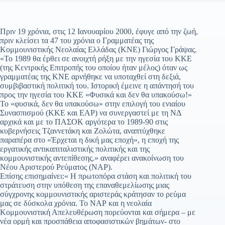
Πριν 19 χρόνια, στις 12 Ιανουαρίου 2000, έφυγε από την ζωή,
πριν κλείσει τα 47 του χρόνια ο Γραμματέας της
Κομμουνιστικής Νεολαίας Ελλάδας (ΚΝΕ) Γιώργος Γράψας.
«Το 1989 θα έρθει σε ανοιχτή ρήξη με την ηγεσία του ΚΚΕ
(της Κεντρικής Επιτροπής του οποίου ήταν μέλος) όταν ως
γραμματέας της ΚΝΕ αρνήθηκε να υποταχθεί στη δεξιά,
συμβιβαστική πολιτική του. Ιστορική έμεινε η απάντησή του
προς την ηγεσία του ΚΚΕ «Φυσικά και δεν θα υπακούσω!»
Το «φυσικά, δεν θα υπακούσω» στην επιλογή του ενιαίου
Συνασπισμού (ΚΚΕ και ΕΑΡ) να συνεργαστεί με τη ΝΔ
αρχικά και με το ΠΑΣΟΚ αργότερα το 1989-90 στις
κυβερνήσεις Τζαννετάκη και Ζολώτα, αναπτύχθηκε
παραπέρα στο «Έρχεται η δική μας εποχή», η εποχή της
εργατικής αντικαπιταλιστικής πολιτικής και της
κομμουνιστικής αντεπίθεσης.» αναφέρει ανακοίνωση του
Νέου Αριστερού Ρεύματος (ΝΑΡ).
Επίσης επισημαίνει:« Η πρωτοπόρα στάση και πολιτική του
στράτευση στην υπόθεση της επαναθεμελίωσης μιας
σύγχρονης κομμουνιστικής αριστεράς κράτησαν το ρεύμα
μας σε δύσκολα χρόνια. Το ΝΑΡ και η νεολαία
Κομμουνιστική Απελευθέρωση πορεύονται και σήμερα – με
νέα ορμή και προσπάθεια αποφασιστικών βημάτων- στο