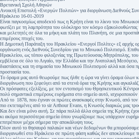
Βρετανική Σχολή Αθηνών
Ανοικτή Επιστολή «Ενεργών Πολιτών» για διοργάνωση Διεθνούς Συν
Ηράκλειο 16-01-2019
Είναι παγκοσμίως αποδεκτό πως η Κρήτη είναι το λίκνο του Μινωικού
φωτίζει με τη λαμπρότητα του ολόκληρο τον κόσμο εξακολουθώντας 
και μελετητές σε όλα τα μήκη και πλάτη του Πλανήτη, σε μια προσπά
επιμέρους πτυχές του.
Η Δημοτική Παράταξη του Ηρακλείου «Ενεργοί Πολίτες» εξ αρχής ο
οργάνωση ενός Διεθνούς Συνεδρίου για το Μινωικό Πολιτισμό. Επιθυμ
Ηρακλείου, ως τόπου φιλοξενίας της Πρωτεύουσας-Μητρόπολης, το
εμβέλεια σε όλο το Αιγαίο, την Ελλάδα και την Ανατολική Μεσόγειο, 
διαστάσεις και τη σημασία του Μινωικού Πολιτισμού αλλά και όσα πρ
προστασία του.
Το όραμα μας αυτό θεωρούμε πως ήλθε η ώρα να γίνει όραμα όλων κα
διοργάνωση που ξεφεύγει από τα στενά όρια της Κρήτης και αγκαλιά
Οι πρόσφατες εξελίξεις, με τον εντοπισμό του Θρησκευτικού Κέντρ
πολύ σημαντικά επιμέρους ευρήματα στο σημείο αυτό, ισχυροποιούν 
Από το 1878, που έγιναν οι πρώτες ανασκαφές στην Κνωσό, από τον
πιο εκτεταμένες από το sir Arthour Evans, η Κνωσός διαρκώς μας τρο
Και δεν είναι μόνο αυτή. Σε πάρα πολλά άλλα σημεία της Κρήτης έχο
κι ακόμα περισσότερα σημεία όπου γνωρίζουμε πως υπάρχουν ευρήματ
επιτρέπουν μέχρι σήμερα την αποκάλυψη τους.
Όλον αυτό το θησαυρό παλαιών και νέων δεδομένων θα μπορούσαμε μ
διοργανωθεί στο Ηράκλειο σε πρώτη φάση καθώς δεν αποκλείουμε τη
άλλες πόλεις της Κρήτης- να τον συνοψίσουμε και να τον επαναπρο