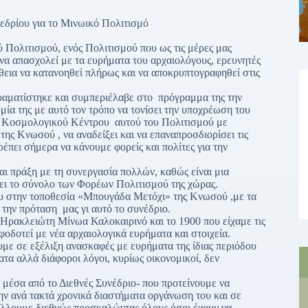
εδρίου για το Μινωικό Πολιτισμό
 Πολιτισμού, ενός Πολιτισμού που ως τις μέρες μας
να απασχολεί με τα ευρήματα του αρχαιολόγους, ερευνητές
θεια να κατανοηθεί πλήρως και να αποκρυπτογραφηθεί στις
ραματίστηκε και συμπεριέλαβε στο πρόγραμμα της την
ία της με αυτό τον τρόπο να τονίσει την υποχρέωση του
υ Κοσμολογικού Κέντρου αυτού του Πολιτισμού με
της Κνωσού , να αναδείξει και να επαναπροσδιορίσει τις
έπει σήμερα να κάνουμε φορείς και πολίτες για την
ι πράξη με τη συνεργασία πολλών, καθώς είναι μια
ζει το σύνολο των Φορέων Πολιτισμού της χώρας.
ου στην τοποθεσία «Μπουγάδα Μετόχι» της Κνωσού ,με τα
την πρόταση μας γι αυτό το συνέδριο.
 Ηρακλειώτη Μίνωα Καλοκαιρινό και το 1900 που είχαμε τις
φοδοτεί με νέα αρχαιολογικά ευρήματα και στοιχεία.
υμε σε εξέλιξη ανασκαφές με ευρήματα της ίδιας περιόδου
α αλλά διάφοροι λόγοι, κυρίως οικονομικοί, δεν
έσα από το Διεθνές Συνέδριο- που προτείνουμε να
ν ανά τακτά χρονικά διαστήματα οργάνωση του και σε
βάλλουμε διεθνώς προσκαλώντας όλους όσοι έχουν να