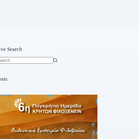
ive Search
o
sults
osts