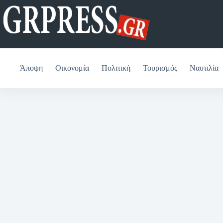
Μετάβαση
στο
περιεχόμενο
Άποψη
Οικονομία
Πολιτική
Τουρισμός
Ναυτιλία