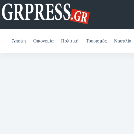
Μετάβαση
στο
περιεχόμενο
Άποψη
Οικονομία
Πολιτική
Τουρισμός
Ναυτιλία