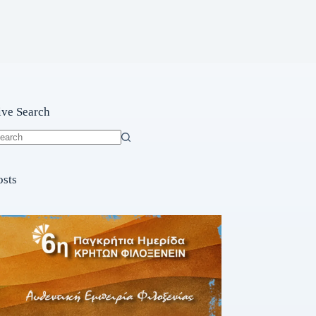
ive Search
o
sults
osts