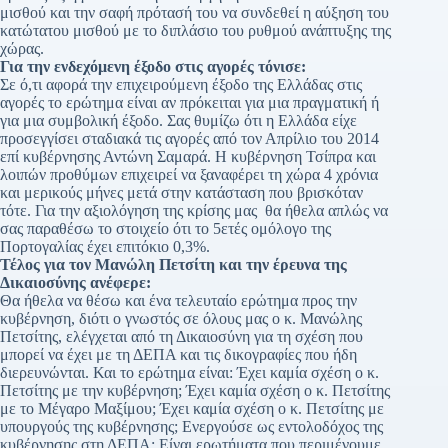
μισθού και την σαφή πρότασή του να συνδεθεί η αύξηση του
κατώτατου μισθού με το διπλάσιο του ρυθμού ανάπτυξης της
χώρας.
Για την ενδεχόμενη έξοδο στις αγορές τόνισε:
Σε ό,τι αφορά την επιχειρούμενη έξοδο της Ελλάδας στις
αγορές το ερώτημα είναι αν πρόκειται για μια πραγματική ή
για μια συμβολική έξοδο. Σας θυμίζω ότι η Ελλάδα είχε
προσεγγίσει σταδιακά τις αγορές από τον Απρίλιο του 2014
επί κυβέρνησης Αντώνη Σαμαρά. Η κυβέρνηση Τσίπρα και
λοιπών προθύμων επιχειρεί να ξαναφέρει τη χώρα 4 χρόνια
και μερικούς μήνες μετά στην κατάσταση που βρισκόταν
τότε. Για την αξιολόγηση της κρίσης μας θα ήθελα απλώς να
σας παραθέσω το στοιχείο ότι το 5ετές ομόλογο της
Πορτογαλίας έχει επιτόκιο 0,3%.
Τέλος για τον Μανώλη Πετσίτη και την έρευνα της
Δικαιοσύνης ανέφερε:
Θα ήθελα να θέσω και ένα τελευταίο ερώτημα προς την
κυβέρνηση, διότι ο γνωστός σε όλους μας ο κ. Μανώλης
Πετσίτης, ελέγχεται από τη Δικαιοσύνη για τη σχέση που
μπορεί να έχει με τη ΔΕΠΑ και τις δικογραφίες που ήδη
διερευνώνται. Και το ερώτημα είναι: Έχει καμία σχέση ο κ.
Πετσίτης με την κυβέρνηση; Έχει καμία σχέση ο κ. Πετσίτης
με το Μέγαρο Μαξίμου; Έχει καμία σχέση ο κ. Πετσίτης με
υπουργούς της κυβέρνησης; Ενεργούσε ως εντολοδόχος της
κυβέρνησης στη ΔΕΠΑ; Είναι ερωτήματα που περιμένουμε