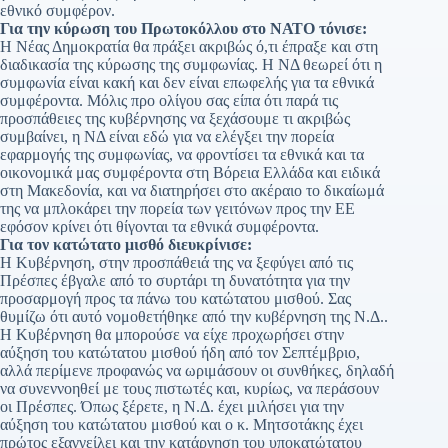
εθνικό συμφέρον.
Για την κύρωση του Πρωτοκόλλου στο ΝΑΤΟ τόνισε:
Η Νέας Δημοκρατία θα πράξει ακριβώς ό,τι έπραξε και στη
διαδικασία της κύρωσης της συμφωνίας. Η ΝΔ θεωρεί ότι η
συμφωνία είναι κακή και δεν είναι επωφελής για τα εθνικά
συμφέροντα. Μόλις προ ολίγου σας είπα ότι παρά τις
προσπάθειες της κυβέρνησης να ξεχάσουμε τι ακριβώς
συμβαίνει, η ΝΔ είναι εδώ για να ελέγξει την πορεία
εφαρμογής της συμφωνίας, να φροντίσει τα εθνικά και τα
οικονομικά μας συμφέροντα στη Βόρεια Ελλάδα και ειδικά
στη Μακεδονία, και να διατηρήσει στο ακέραιο το δικαίωμά
της να μπλοκάρει την πορεία των γειτόνων προς την ΕΕ
εφόσον κρίνει ότι θίγονται τα εθνικά συμφέροντα.
Για τον κατώτατο μισθό διευκρίνισε:
Η Κυβέρνηση, στην προσπάθειά της να ξεφύγει από τις
Πρέσπες έβγαλε από το συρτάρι τη δυνατότητα για την
προσαρμογή προς τα πάνω του κατώτατου μισθού. Σας
θυμίζω ότι αυτό νομοθετήθηκε από την κυβέρνηση της Ν.Δ..
Η Κυβέρνηση θα μπορούσε να είχε προχωρήσει στην
αύξηση του κατώτατου μισθού ήδη από τον Σεπτέμβριο,
αλλά περίμενε προφανώς να ωριμάσουν οι συνθήκες, δηλαδή
να συνεννοηθεί με τους πιστωτές και, κυρίως, να περάσουν
οι Πρέσπες. Όπως ξέρετε, η Ν.Δ. έχει μιλήσει για την
αύξηση του κατώτατου μισθού και ο κ. Μητσοτάκης έχει
πρώτος εξαγγείλει και την κατάργηση του υποκατώτατου