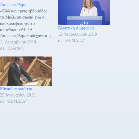
Λαυρεντιάδη»
«Εδώ και τρεις εβδομάδες
το Μαξίμου σιωπά ενώ οι
αποκαλύψεις για το
Βλαπτική συμφωνία
σκάνδαλο «ΔΕΠΑ-
12 Φεβρουαρίου 2019
Λαυρεντιάδη» διαδέχονται η
σε "ΘΕΜΑΤΑ"
μία την άλλη. Και τα
11 Δεκεμβρίου 2018
ερωτήματα που θέτουμε
σε "Πολιτική"
σήμερα είναι τα εξής: Ποια
είναι η σχέση του κ.
Μανώλη Πετσίτη με το
Μέγαρο. Και να ξέρουμε,
επίσης, τι είδους υπηρεσίες
παρείχε στο συγκεκριμένο
Εθνική περιπέτεια
επιχειρηματία,…
25 Ιανουαρίου 2019
σε "ΘΕΜΑΤΑ"