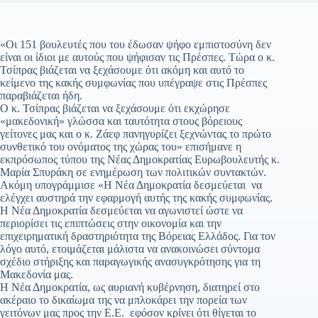
«Οι 151 βουλευτές που του έδωσαν ψήφο εμπιστοσύνη δεν
είναι οι ίδιοι με αυτούς που ψήφισαν τις Πρέσπες. Τώρα ο κ.
Τσίπρας βιάζεται να ξεχάσουμε ότι ακόμη και αυτό το
κείμενο της κακής συμφωνίας που υπέγραψε στις Πρέσπες
παραβιάζεται ήδη.
Ο κ. Τσίπρας βιάζεται να ξεχάσουμε ότι εκχώρησε
«μακεδονική» γλώσσα και ταυτότητα στους βόρειους
γείτονες μας και ο κ. Ζάεφ πανηγυρίζει ξεχνώντας το πρώτο
συνθετικό του ονόματος της χώρας του» επισήμανε η
εκπρόσωπος τύπου της Νέας Δημοκρατίας Ευρωβουλευτής κ.
Μαρία Σπυράκη σε ενημέρωση των πολιτικών συντακτών.
Ακόμη υπογράμμισε «Η Νέα Δημοκρατία δεσμεύεται να
ελέγχει αυστηρά την εφαρμογή αυτής της κακής συμφωνίας.
Η Νέα Δημοκρατία δεσμεύεται να αγωνιστεί ώστε να
περιορίσει τις επιπτώσεις στην οικονομία και την
επιχειρηματική δραστηριότητα της Βόρειας Ελλάδος. Για τον
λόγο αυτό, ετοιμάζεται μάλιστα να ανακοινώσει σύντομα
σχέδιο στήριξης και παραγωγικής ανασυγκρότησης για τη
Μακεδονία μας.
Η Νέα Δημοκρατία, ως αυριανή κυβέρνηση, διατηρεί στο
ακέραιο το δικαίωμα της να μπλοκάρει την πορεία των
γειτόνων μας προς την Ε.Ε. εφόσον κρίνει ότι θίγεται το