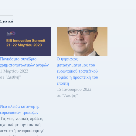
Σχετικά
Παγκόσμιο συνέδριο
Ο ψηφιακός
χρηματοπιστωτικών αγορών
μετασχηματισμός του
1 Μαρτίου 2023
ευρωπαϊκού τραπεζικού
σε "Διεθνή"
τομέα: η προοπτική του
επόπτη
15 Ιανουαρίου 2022
σε "Άποψη"
Νέα κλείδα κατανομής
ευρωπαϊκών τραπεζών
Τις νέες νομικές πράξεις
σχετικά με την τακτική
πενταετή αναπροσαρμογή