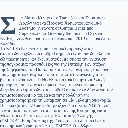
Σ
το Δίκτυο Κεντρικών Τραπεζών και Εποπτικών
Αρχών για ένα Πράσινο Χρηματοοικονομικό
Σύστημα (Network of Central Banks and
Supervisors for Greening the Financial System –
NGFS) εντάχθηκε από τις 25 Ιανουαρίου 2019 η Τράπεζα της
Ελλάδος.
Το NGFS είναι ένα δίκτυο κεντρικών τραπεζών και
εποπτικών αρχών που αριθμεί σήμερα είκοσι οκτώ μέλη και
έξι παρατηρητές και έχει συσταθεί με σκοπό την ενίσχυση
της παγκόσμιας προσπάθειας για την επίτευξη των στόχων
της Συμφωνίας του Παρισιού και την ενδυνάμωση του ρόλου
του χρηματοοικονομικού συστήματος στον αγώνα για τη
βιώσιμη ανάπτυξη. Το NGFS αποσκοπεί στην ανταλλαγή
εμπειρίας και βέλτιστων πρακτικών, τη συνεισφορά στη
διαχείριση κλιματικών και περιβαλλοντικών κινδύνων για τον
χρηματοοικονομικό τομέα και την προώθηση της
χρηματοδότησης για τη μετάβαση σε μία βιώσιμη οικονομία.
Η Τράπεζα της Ελλάδος συμμετέχει στο δίκτυο NGFS μέσω
των δραστηριοτήτων της διεπιστημονικής Επιτροπής για τη
Μελέτη των Επιπτώσεων της Κλιματικής Αλλαγής
(ΕΜΕΚΑ). Εκπρόσωπος της Τράπεζας στο δίκτυο είναι η
επιστημονική γραμματέας της ΕΜΕΚΑ Θεοδώρα