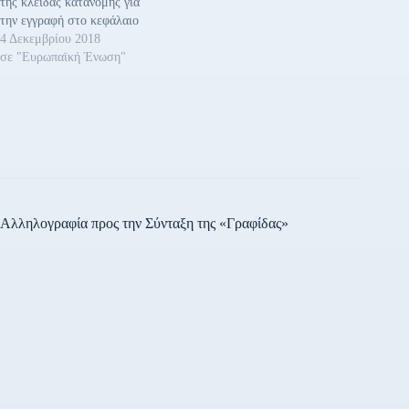
της κλείδας κατανομής για
την εγγραφή στο κεφάλαιο
της Ευρωπαϊκής Κεντρικής
4 Δεκεμβρίου 2018
Τράπεζας (ΕΚΤ) καθώς και
σε "Ευρωπαϊκή Ένωση"
των εισφορών που
καταβάλλουν οι εθνικές
κεντρικές τράπεζες (ΕθνΚΤ)
των κρατών μελών της
Ευρωπαϊκής Ένωσης (ΕΕ).
Η νέα κλείδα κατανομής για
την εγγραφή στο κεφάλαιο…
Αλληλογραφία προς την Σύνταξη της «Γραφίδας»