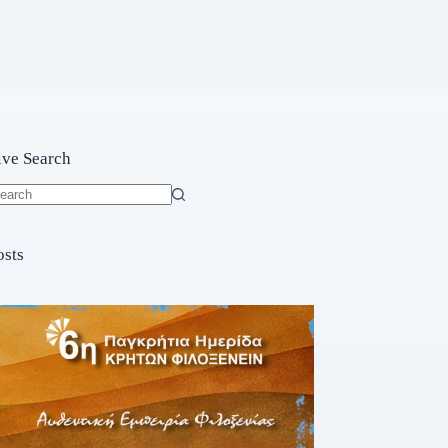
ive Search
o
sults
osts