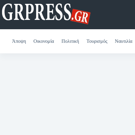
Μετάβαση
στο
περιεχόμενο
Άποψη
Οικονομία
Πολιτική
Τουρισμός
Ναυτιλία