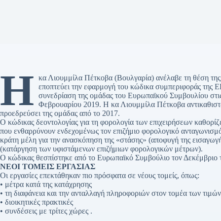
Η
κα Λιουμμίλα Πέτκοβα (Βουλγαρία) ανέλαβε τη θέση τη
εποπτεύει την εφαρμογή του κώδικα συμπεριφοράς της ΕΕ
συνεδρίαση της ομάδας του Ευρωπαϊκού Συμβουλίου στις 
Φεβρουαρίου 2019. Η κα Λιουμμίλα Πέτκοβα αντικαθιστά τη
προεδρεύσει της ομάδας από το 2017.
Ο κώδικας δεοντολογίας για τη φορολογία των επιχειρήσεων καθορίζ
που ενθαρρύνουν ενδεχομένως τον επιζήμιο φορολογικό ανταγωνισμό
κράτη μέλη για την ανασκόπηση της «στάσης» (αποφυγή της εισαγωγή
(κατάργηση των υφιστάμενων επιζήμιων φορολογικών μέτρων).
Ο κώδικας θεσπίστηκε από το Ευρωπαϊκό Συμβούλιο τον Δεκέμβριο 
ΝΕΟΙ ΤΟΜΕΙΣ ΕΡΓΑΣΙΑΣ
Οι εργασίες επεκτάθηκαν πιο πρόσφατα σε νέους τομείς, όπως:
• μέτρα κατά της κατάχρησης
• τη διαφάνεια και την ανταλλαγή πληροφοριών στον τομέα των τιμώ
• διοικητικές πρακτικές
• συνδέσεις με τρίτες χώρες .