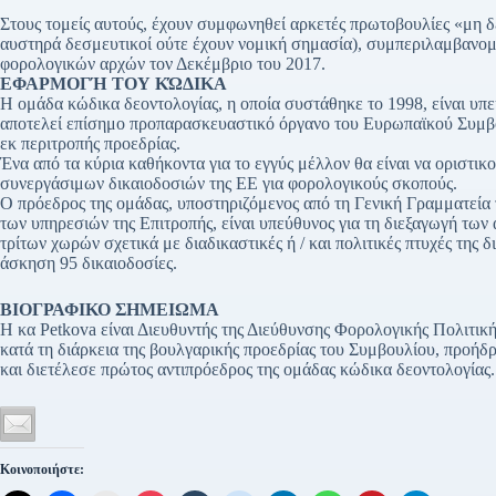
Στους τομείς αυτούς, έχουν συμφωνηθεί αρκετές πρωτοβουλίες «μη δ
αυστηρά δεσμευτικοί ούτε έχουν νομική σημασία), συμπεριλαμβανο
φορολογικών αρχών τον Δεκέμβριο του 2017.
ΕΦΑΡΜΟΓΉ ΤΟΥ ΚΏΔΙΚΑ
Η ομάδα κώδικα δεοντολογίας, η οποία συστάθηκε το 1998, είναι υπε
αποτελεί επίσημο προπαρασκευαστικό όργανο του Ευρωπαϊκού Συμβο
εκ περιτροπής προεδρίας.
Ένα από τα κύρια καθήκοντα για το εγγύς μέλλον θα είναι να οριστι
συνεργάσιμων δικαιοδοσιών της ΕΕ για φορολογικούς σκοπούς.
Ο πρόεδρος της ομάδας, υποστηριζόμενος από τη Γενική Γραμματεία 
των υπηρεσιών της Επιτροπής, είναι υπεύθυνος για τη διεξαγωγή των
τρίτων χωρών σχετικά με διαδικαστικές ή / και πολιτικές πτυχές της 
άσκηση 95 δικαιοδοσίες.
ΒΙΟΓΡΑΦΙΚΟ ΣΗΜΕΙΩΜΑ
Η κα Petkova είναι Διευθυντής της Διεύθυνσης Φορολογικής Πολιτικ
κατά τη διάρκεια της βουλγαρικής προεδρίας του Συμβουλίου, προήδ
και διετέλεσε πρώτος αντιπρόεδρος της ομάδας κώδικα δεοντολογίας.
Κοινοποιήστε: