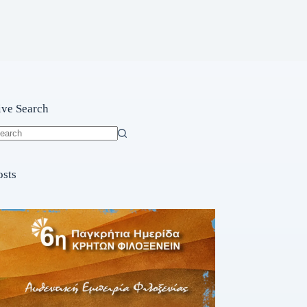
ive Search
o
sults
osts