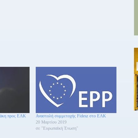
τάκη προς ΕΛΚ
Αναστολή συμμετοχής Fidesz στο ΕΛΚ
20 Μαρτίου 2019
σε "Ευρωπαϊκή Ένωση"