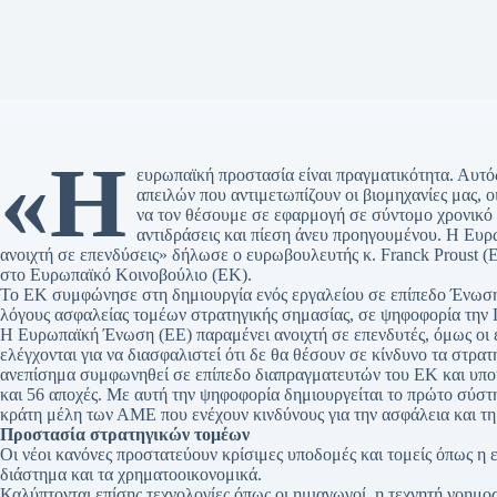
«Η
ευρωπαϊκή προστασία είναι πραγματικότητα. Αυτό
απειλών που αντιμετωπίζουν οι βιομηχανίες μας, 
να τον θέσουμε σε εφαρμογή σε σύντομο χρονικό 
αντιδράσεις και πίεση άνευ προηγουμένου. Η Ευρ
ανοιχτή σε επενδύσεις» δήλωσε ο ευρωβουλευτής κ. Franck Proust (Ε
στο Ευρωπαϊκό Κοινοβούλιο (ΕΚ).
Το ΕΚ συμφώνησε στη δημιουργία ενός εργαλείου σε επίπεδο Ένωση
λόγους ασφαλείας τομέων στρατηγικής σημασίας, σε ψηφοφορία την
Η Ευρωπαϊκή Ένωση (ΕΕ) παραμένει ανοιχτή σε επενδυτές, όμως οι 
ελέγχονται για να διασφαλιστεί ότι δε θα θέσουν σε κίνδυνο τα στρα
ανεπίσημα συμφωνηθεί σε επίπεδο διαπραγματευτών του ΕΚ και υπο
και 56 αποχές. Με αυτή την ψηφοφορία δημιουργείται το πρώτο σύστ
κράτη μέλη των ΑΜΕ που ενέχουν κινδύνους για την ασφάλεια και τη
Προστασία στρατηγικών τομέων
Οι νέοι κανόνες προστατεύουν κρίσιμες υποδομές και τομείς όπως η εν
διάστημα και τα χρηματοοικονομικά.
Καλύπτονται επίσης τεχνολογίες όπως οι ημιαγωγοί, η τεχνητή νοημο