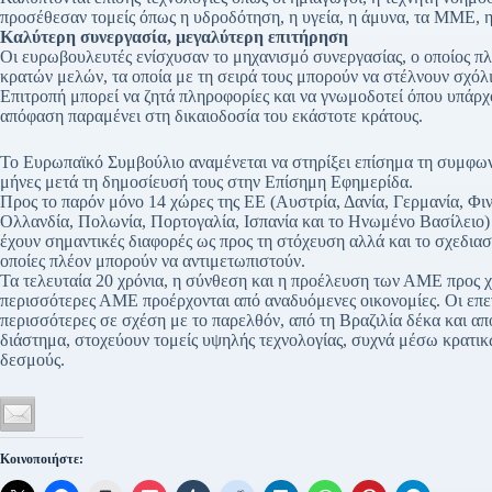
προσέθεσαν τομείς όπως η υδροδότηση, η υγεία, η άμυνα, τα ΜΜΕ, η
Καλύτερη συνεργασία, μεγαλύτερη επιτήρηση
Οι ευρωβουλευτές ενίσχυσαν το μηχανισμό συνεργασίας, ο οποίος π
κρατών μελών, τα οποία με τη σειρά τους μπορούν να στέλνουν σχό
Επιτροπή μπορεί να ζητά πληροφορίες και να γνωμοδοτεί όπου υπάρχ
απόφαση παραμένει στη δικαιοδοσία του εκάστοτε κράτους.
Το Ευρωπαϊκό Συμβούλιο αναμένεται να στηρίξει επίσημα τη συμφωνία
μήνες μετά τη δημοσίευσή τους στην Επίσημη Εφημερίδα.
Προς το παρόν μόνο 14 χώρες της ΕΕ (Αυστρία, Δανία, Γερμανία, Φινλ
Ολλανδία, Πολωνία, Πορτογαλία, Ισπανία και το Ηνωμένο Βασίλειο)
έχουν σημαντικές διαφορές ως προς τη στόχευση αλλά και το σχεδιασ
οποίες πλέον μπορούν να αντιμετωπιστούν.
Τα τελευταία 20 χρόνια, η σύνθεση και η προέλευση των ΑΜΕ προς χ
περισσότερες ΑΜΕ προέρχονται από αναδυόμενες οικονομίες. Οι επεν
περισσότερες σε σχέση με το παρελθόν, από τη Βραζιλία δέκα και από
διάστημα, στοχεύουν τομείς υψηλής τεχνολογίας, συχνά μέσω κρατικ
δεσμούς.
Κοινοποιήστε: