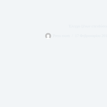
Έλεγχο ξένων επενδύσε
Press room
17 Φεβρουαρίου 20