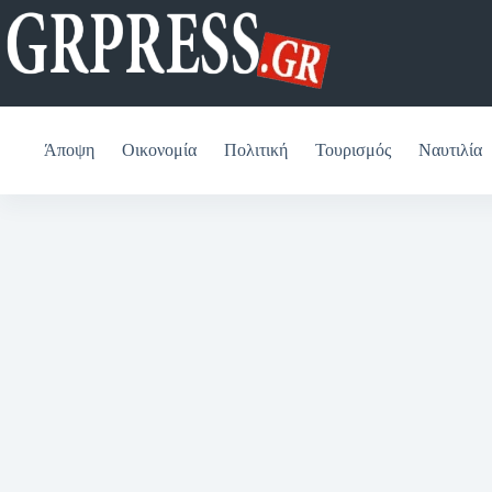
Μετάβαση
στο
περιεχόμενο
Άποψη
Οικονομία
Πολιτική
Τουρισμός
Ναυτιλία