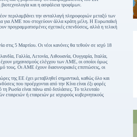
 βιοτεχνολογία και η ασφάλεια τροφίμων.
λέον περιλαμβάνει την ανταλλαγή πληροφοριών μεταξύ των
λια για ΑΜΕ που στοχεύουν άλλα κράτη μέλη. Η Ευρωπαϊκή
ουν προγραμματισμένες σχετικές επενδύσεις, αλλά η τελική
 στις 5 Μαρτίου. Οι νέοι κανόνες θα τεθούν σε ισχύ 18
ανδία, Γαλλία, Λετονία, Λιθουανία, Ουγγαρία, Ιταλία,
 έχουν μηχανισμούς ελέγχου των ΑΜΕ, οι οποίοι όμως
μό τους. Οι ΑΜΕ έχουν διασυνοριακές επιπτώσεις, οι
ώρες της ΕΕ έχει μεταβληθεί σημαντικά, καθώς όλο και
δύσεις που προέρχονται από την Κίνα είναι έξι φορές
 τη Ρωσία είναι πάνω από διπλάσιες. Το τελευταίο
ών εταιρειών ή εταιρειών με ισχυρούς κυβερνητικούς