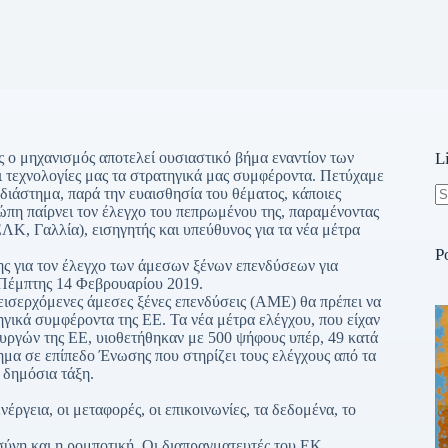
ς ο μηχανισμός αποτελεί ουσιαστικό βήμα εναντίον των
L
οι τεχνολογίες μας τα στρατηγικά μας συμφέροντα. Πετύχαμε
διάστημα, παρά την ευαισθησία του θέματος, κάποιες
ώπη παίρνει τον έλεγχο του πεπρωμένου της, παραμένοντας
N
ΛΚ, Γαλλία), εισηγητής και υπεύθυνος για τα νέα μέτρα
re
P
ς για τον έλεγχο των άμεσων ξένων επενδύσεων για
 Πέμπτης 14 Φεβρουαρίου 2019.
εισερχόμενες άμεσες ξένες επενδύσεις (ΑΜΕ) θα πρέπει να
τηγικά συμφέροντα της ΕΕ. Τα νέα μέτρα ελέγχου, που είχαν
υργών της ΕΕ, υιοθετήθηκαν με 500 ψήφους υπέρ, 49 κατά
ημα σε επίπεδο Ένωσης που στηρίζει τους ελέγχους από τα
 δημόσια τάξη.
έργεια, οι μεταφορές, οι επικοινωνίες, τα δεδομένα, το
σύνη και η ρομποτική. Οι διαπραγματευτές του ΕΚ