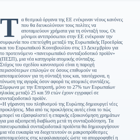
Τ
α θεσμικά όργανα της ΕΕ ενέκριναν νέους κανόνες
που θα διευκολύνουν τους πολίτες να
αποταμιεύουν χρήματα για τη σύνταξή τους. Οι
μόνιμοι αντιπρόσωποι στην ΕΕ ενέκριναν την
συμφωνία που επετεύχθη μεταξύ της Ευρωπαϊκής Προεδρίας
και του Ευρωπαϊκού Κοινοβουλίου στις 13 Δεκεμβρίου για
το προτεινόμενο «πανευρωπαϊκό συνταξιοδοτικό προϊόν»
(ΠΕΣΠ), μια νέα κατηγορία ατομικής σύνταξης.
Στόχος του σχεδίου κανονισμού είναι η παροχή
περισσότερων επιλογών σε όσους επιθυμούν να
αποταμιεύσουν για τη σύνταξή τους και, ταυτόχρονα, η
τόνωση της αγοράς όσον αφορά τις ατομικές συντάξεις.
Σύμφωνα με την Επιτροπή, μόνο το 27% των Ευρωπαίων
ηλικίας μεταξύ 25 και 59 ετών έχουν εγγραφεί σε
συνταξιοδοτικό προϊόν.
«Η γήρανση του πληθυσμού της Ευρώπης δημιουργεί νέες
προκλήσεις. Μια από τις προκλήσεις αυτές είναι το πώς
μπορεί να εξασφαλιστεί η επαρκής εξοικονόμηση χρημάτων
για μια αξιοπρεπή διαβίωση μετά τη συνταξιοδότηση. Τα
πανευρωπαϊκά συνταξιοδοτικά προϊόντα θα δημιουργήσουν
μια νέα ευκαιρία να διοχετευτούν οι μακροπρόθεσμες
αποταμιεύσεις στις κεφαλαιαγορές ώστε να απορροφηθεί η