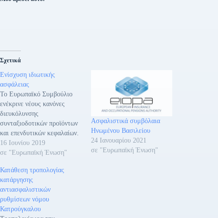
Σχετικά
Ενίσχυση ιδιωτικής
ασφάλειας
Το Ευρωπαϊκό Συμβούλιο
ενέκρινε νέους κανόνες
διευκόλυνσης
Ασφαλιστικά συμβόλαια
συνταξιοδοτικών προϊόντων
Ηνωμένου Βασιλείου
και επενδυτικών κεφαλαίων.
24 Ιανουαρίου 2021
Συγκεκριμένα ενέκρινε: •
16 Ιουνίου 2019
σε "Ευρωπαϊκή Ένωση"
Κανονισμό που προσφέρει
σε "Ευρωπαϊκή Ένωση"
περισσότερες επιλογές σε
Κατάθεση τροπολογίας
όσους επιθυμούν να
κατάργησης
αποταμιεύσουν ενόψει της
αντιασφαλιστικών
συνταξιοδότησής τους και
ρυθμίσεων νόμου
διευρύνει την αγορά
Κατρούγκαλου
ατομικών συντάξεων