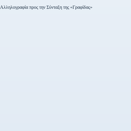
πρώτες άδειες εγκρίθηκαν
βάσει του νόμου…
Αλληλογραφία προς την Σύνταξη της «Γραφίδας»