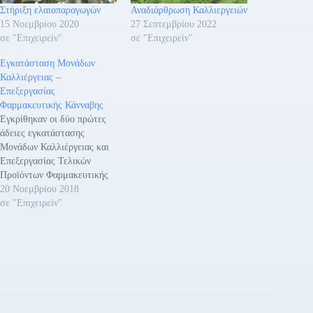
Στήριξη ελαιοπαραγωγών
Αναδιάρθρωση Καλλιεργειών
15 Νοεμβρίου 2020
27 Σεπτεμβρίου 2022
σε "Επιχειρείν"
σε "Επιχειρείν"
Εγκατάσταση Μονάδων
Καλλιέργειας –
Επεξεργασίας
Φαρμακευτικής Κάνναβης
Εγκρίθηκαν οι δύο πρώτες
άδειες εγκατάστασης
Μονάδων Καλλιέργειας και
Επεξεργασίας Τελικών
Προϊόντων Φαρμακευτικής
Κάνναβης με κοινή απόφαση
20 Νοεμβρίου 2018
του Υπουργού Υγείας κ.
σε "Επιχειρείν"
Ανδρέα Ξανθού, του
Αναπληρωτή Υπουργού
Οικονομίας και Ανάπτυξης κ.
Στέργιου Πιτσιόρλα και του
Υφυπουργού Αγροτικής
Ανάπτυξης και Τροφίμων κ.
Βασίλη Κόκκαλη. Οι δύο