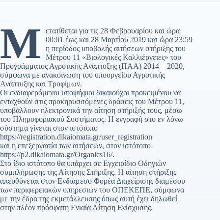
Μ
ετατίθεται για τις 28 Φεβρουαρίου και ώρα
00:01 έως και 28 Μαρτίου 2019 και ώρα 23:59
η περίοδος υποβολής αιτήσεων στήριξης του
Μέτρου 11 «Βιολογικές Καλλιέργειες» του
Προγράμματος Αγροτικής Ανάπτυξης (ΠΑΑ) 2014 – 2020,
σύμφωνα με ανακοίνωση του υπουργείου Αγροτικής
Ανάπτυξης και Τροφίμων.
Οι ενδιαφερόμενοι υποψήφιοι δικαιούχοι προκειμένου να
ενταχθούν στις προκηρυσσόμενες δράσεις του Μέτρου 11,
υποβάλλουν ηλεκτρονικά την αίτηση στήριξής τους, μέσω
του Πληροφοριακού Συστήματος. Η εγγραφή στο εν λόγω
σύστημα γίνεται στον ιστότοπο
https://registration.dikaiomata.gr/user_registration
και η επεξεργασία των αιτήσεων, στον ιστότοπο
https://p2.dikaiomata.gr/Organics16/.
Στο ίδιο ιστότοπο θα υπάρχει σε Εγχειρίδιο Οδηγιών
συμπλήρωσης της Αίτησης Στήριξης. Η αίτηση στήριξης
απευθύνεται στον Ενδιάμεσο Φορέα Διαχείρισης διαμέσου
των περιφερειακών υπηρεσιών του ΟΠΕΚΕΠΕ, σύμφωνα
με την έδρα της εκμετάλλευσης όπως αυτή έχει δηλωθεί
στην πλέον πρόσφατη Ενιαία Αίτηση Ενίσχυσης.