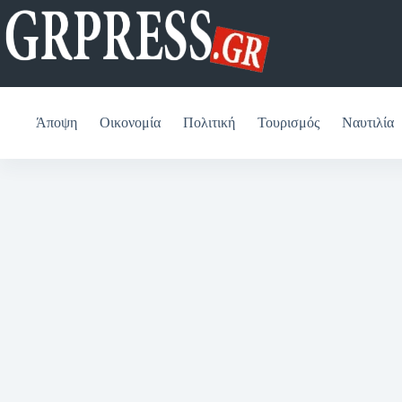
Μετάβαση
στο
περιεχόμενο
Άποψη
Οικονομία
Πολιτική
Τουρισμός
Ναυτιλία