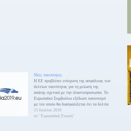
Νέες ταυτότητες
Η ΕΕ προβλέπει ενίσχυση της ασφάλειας των
δελτίων ταυτότητας για τη μείωση της
απάτης σχετικά με την πλαστοπροσωπία. Το
Ευρωπαϊκό Συμβούλιο εξέδωσε κανονισμό
με τον οποίο θα διασφαλίζεται ότι τα δελτία
ταυτότητας των πολιτών της ΕΕ και τα
15 Ιουλίου 2019
έγγραφα διαμονής που εκδίδονται για τους
σε "Ευρωπαϊκή Ένωση"
πολίτες της ΕΕ και τα μέλη…