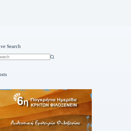
ive Search
o
sults
osts