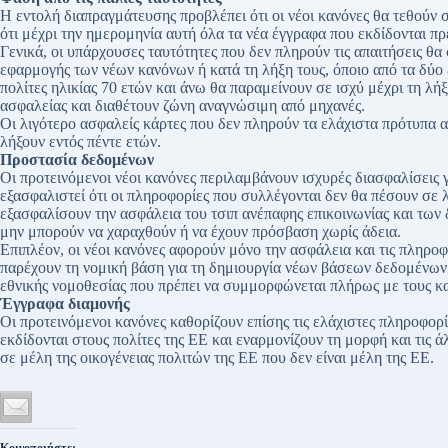
Η εντολή διαπραγμάτευσης προβλέπει ότι οι νέοι κανόνες θα τεθούν σ
ότι μέχρι την ημερομηνία αυτή όλα τα νέα έγγραφα που εκδίδονται πρ
Γενικά, οι υπάρχουσες ταυτότητες που δεν πληρούν τις απαιτήσεις θ
εφαρμογής των νέων κανόνων ή κατά τη λήξη τους, όποιο από τα δύο ε
πολίτες ηλικίας 70 ετών και άνω θα παραμείνουν σε ισχύ μέχρι τη λή
ασφαλείας και διαθέτουν ζώνη αναγνώσιμη από μηχανές.
Οι λιγότερο ασφαλείς κάρτες που δεν πληρούν τα ελάχιστα πρότυπα 
λήξουν εντός πέντε ετών.
Προστασία δεδομένων
Οι προτεινόμενοι νέοι κανόνες περιλαμβάνουν ισχυρές διασφαλίσεις
εξασφαλιστεί ότι οι πληροφορίες που συλλέγονται δεν θα πέσουν σε λ
εξασφαλίσουν την ασφάλεια του τσιπ ανέπαφης επικοινωνίας και των
μην μπορούν να χαραχθούν ή να έχουν πρόσβαση χωρίς άδεια.
Επιπλέον, οι νέοι κανόνες αφορούν μόνο την ασφάλεια και τις πληροφ
παρέχουν τη νομική βάση για τη δημιουργία νέων βάσεων δεδομένων σ
εθνικής νομοθεσίας που πρέπει να συμμορφώνεται πλήρως με τους κ
Έγγραφα διαμονής
Οι προτεινόμενοι κανόνες καθορίζουν επίσης τις ελάχιστες πληροφορί
εκδίδονται στους πολίτες της ΕΕ και εναρμονίζουν τη μορφή και τις 
σε μέλη της οικογένειας πολιτών της ΕΕ που δεν είναι μέλη της ΕΕ.
Κοινοποιήστε: