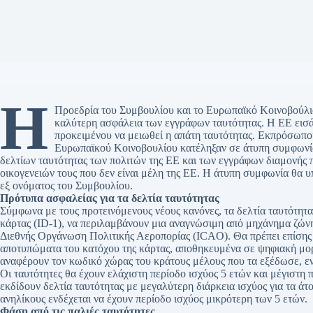
Η
Προεδρία του Συμβουλίου και το Ευρωπαϊκό Κοινοβούλι
καλύτερη ασφάλεια των εγγράφων ταυτότητας. Η ΕΕ εισάγ
προκειμένου να μειωθεί η απάτη ταυτότητας. Εκπρόσωπο
Ευρωπαϊκού Κοινοβουλίου κατέληξαν σε άτυπη συμφωνία 
δελτίων ταυτότητας των πολιτών της ΕΕ και των εγγράφων διαμονής π
οικογενειών τους που δεν είναι μέλη της ΕΕ. Η άτυπη συμφωνία θα 
εξ ονόματος του Συμβουλίου.
Πρότυπα ασφαλείας για τα δελτία ταυτότητας
Σύμφωνα με τους προτεινόμενους νέους κανόνες, τα δελτία ταυτότητα
κάρτας (ID-1), να περιλαμβάνουν μια αναγνώσιμη από μηχάνημα ζώνη
Διεθνής Οργάνωση Πολιτικής Αεροπορίας (ICAO). Θα πρέπει επίσης
αποτυπώματα του κατόχου της κάρτας, αποθηκευμένα σε ψηφιακή μορφ
αναφέρουν τον κωδικό χώρας του κράτους μέλους που τα εξέδωσε, εν
Οι ταυτότητες θα έχουν ελάχιστη περίοδο ισχύος 5 ετών και μέγιστη
εκδίδουν δελτία ταυτότητας με μεγαλύτερη διάρκεια ισχύος για τα άτο
ανηλίκους ενδέχεται να έχουν περίοδο ισχύος μικρότερη των 5 ετών.
Φάση από τις παλιές ταυτότητες