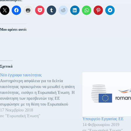
Μου αρέσει αυτό:
Σχετικά
Νέα έγγραφα ταυτότητας
Αυστηρότερη ασφάλεια για τα δελτία
ταυτότητας προκειμένου να μειωθεί η απάτη
ταυτότητας, εισάγει η Ευρωπαϊκή Ένωση. Η
συνάντηση των πρεσβευτών της ΕΕ
συμφώνησε με τη θέση του Ευρωπαϊκού
Συμβουλίου σχετικά με μια πρόταση
17 Νοεμβρίου 2018
κανονισμού που θα ενισχύσει την ασφάλεια
σε "Ευρωπαϊκή Ένωση"
Υπουργείο Εργασίας ΕΕ
των δελτίων ταυτότητας των πολιτών της ΕΕ
14 Φεβρουαρίου 2019
και των εγγράφων διαμονής…
σε "Ευρωπαϊκή Ένωση"