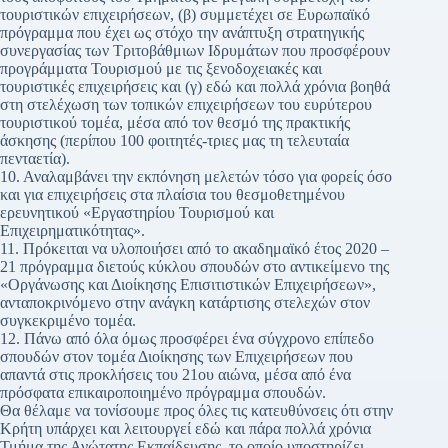
τουριστικών επιχειρήσεων, (β) συμμετέχει σε Ευρωπαϊκό
πρόγραμμα που έχει ως στόχο την ανάπτυξη στρατηγικής
συνεργασίας των Τριτοβάθμιων Ιδρυμάτων που προσφέρουν
προγράμματα Τουρισμού με τις ξενοδοχειακές και
τουριστικές επιχειρήσεις και (γ) εδώ και πολλά χρόνια βοηθά
στη στελέχωση των τοπικών επιχειρήσεων του ευρύτερου
τουριστικού τομέα, μέσα από τον θεσμό της πρακτικής
άσκησης (περίπου 100 φοιτητές-τριες μας τη τελευταία
πενταετία).
10. Αναλαμβάνει την εκπόνηση μελετών τόσο για φορείς όσο
και για επιχειρήσεις στα πλαίσια του θεσμοθετημένου
ερευνητικού «Εργαστηρίου Τουρισμού και
Επιχειρηματικότητας».
11. Πρόκειται να υλοποιήσει από το ακαδημαϊκό έτος 2020 –
21 πρόγραμμα διετούς κύκλου σπουδών στο αντικείμενο της
«Οργάνωσης και Διοίκησης Επισιτιστικών Επιχειρήσεων»,
ανταποκρινόμενο στην ανάγκη κατάρτισης στελεχών στον
συγκεκριμένο τομέα.
12. Πάνω από όλα όμως προσφέρει ένα σύγχρονο επίπεδο
σπουδών στον τομέα Διοίκησης των Επιχειρήσεων που
απαντά στις προκλήσεις του 21ου αιώνα, μέσα από ένα
πρόσφατα επικαιροποιημένο πρόγραμμα σπουδών.
Θα θέλαμε να τονίσουμε προς όλες τις κατευθύνσεις ότι στην
Κρήτη υπάρχει και λειτουργεί εδώ και πάρα πολλά χρόνια
Τμήμα της Ανώτατης Εκπαίδευσης, το οποίο υποστηρίζει