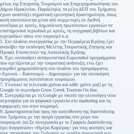
μέλος της Επιτροπής Τουρισμού και Επιχειρηματικότητας του
Δήμου Ηρακλείου. Παράλληλα, τα μέλη ΔΕΠ του Τμήματος
έχουν αναπτύξει σημαντική ερευνητική δραστηριότητα, όπως
αυτή αποτυπώνεται μέσα από συμμετοχές σε διεθνή
συνέδρια με κριτές, δημοσίευση πρωτότυπων εργασιών σε
επιστημονικά περιοδικά με κριτές, τη συγγραφή βιβλίων και
εγχειριδίων πάνω στο τουρισμό κ.α.
5. Στο πλαίσιο συνεργασίας με την Περιφέρεια Κρήτης έχει
αναλάβει την εκπόνηση Μελέτης Τουριστικής Ζήτησης και
Προφίλ Επισκεπτών της Ανατολικής Κρήτης.
6. Έχει υλοποιήσει ανταγωνιστικά Ευρωπαϊκά προγράμματα
που σχετίζονται με την τουριστική ανάπτυξη, ενώ έχει
εγκριθεί χρηματοδότηση στο πλαίσιο του προγράμματος
«Ερευνώ – Καινοτομώ – Δημιουργώ» για την υλοποίηση
προγράμματος πολιτιστικού τουρισμού.
7. Υλοποιεί τα τελευταία χρόνια και κάθε χρόνο μαζί με τη
Google το σεμινάριο Grow Greek Tourism On line.
8. Συνεργάζεται με τη Google με σκοπό την υλοποίηση νέου
σεμιναρίου για τα ψηφιακά εργαλεία στο marketing και τις
εφαρμογές του στον τουρισμό.
9. Δραστηριοποιείται προς την κατεύθυνση της διασύνδεσης
του Τμήματος με την αγορά εργασίας στο χώρο του
τουρισμού: (α) Σε συνεργασία με το Γραφείο Διασύνδεσης
έχει διοργανώσει «Ημέρα Καριέρας» για τους φοιτητές και
τους αποφοίτους του Τμήματος με μεγάλη συμμετοχή των