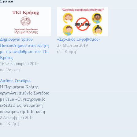
Σχετικά
Δημιουργία τρίτου
«Σχολικός Εκφοβισμός»
Πανεπιστημίου στην Κρήτη
27 Μαρτίου 2019
με την αναβάθμιση του ΤΕΙ
σε "Κρήτη"
Κρήτης
16 Φεβρουαρίου 2019
σε "Άποψη"
Διεθνές Συνέδριο
Η Περιφέρεια Κρήτης
οργανώνει Διεθνές Συνέδριο
με θέμα «Οι γεωγραφικές
ενδείξεις ως πνευματική
ιδιοκτησία της Ε.Ε. και η
συμβολή τους στην
2 Δεκεμβρίου 2018
ανάπτυξη των Περιφερειών».
σε "Κρήτη"
Το συνέδριο θα
πραγματοποιηθεί την Τρίτη