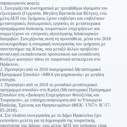
παραγωγικούς φορείς:
1. Συνεργάζεται συστηματικά με τριτοβάθμια ιδρύματα του
εξωτερικού (Γερμανία, Μεγάλη Βρετανία και Βέλγιο), ενώ
μέλη ΔΕΠ του Τμήματος έχουν επιβλέψει και επιβλέπουν
μεταπτυχιακές διπλωματικές εργασίες σε μεταπτυχιακά
προγράμματα διοίκησης τουριστικών επιχειρήσεων και
συμμετέχουν σε επιτροπές αξιολόγησης διδακτορικών
διατριβών. Συνεχίζοντας αυτή τη προσπάθεια, μέσα στο 2018
ολοκληρώθηκε η υπογραφή συνεργασίας του τμήματος με
πανεπιστήμιο της Κίνας, που μεταξύ άλλων προβλέπει
ανταλλαγή εκπαιδευτικού προσωπικού και εκπαίδευση
Κινέζων φοιτητών πάνω σε τουριστικά αντικείμενα στο
Ηράκλειο.
2. Προσφέρει από το 2016 διατμηματικό Μεταπτυχιακό
Πρόγραμμα Σπουδών «MBA για μηχανικούς» με μεγάλη
επιτυχία.
3. Προσφέρει από το 2018 το μοναδικό μεταπτυχιακό
πρόγραμμα σπουδών στη Κρήτη (Μεταπτυχιακό Πρόγραμμα
Σπουδών στη «Διοίκηση Επιχειρήσεων Φιλοξενίας και
Τουρισμού», με επίσημη αναγνώριση από το Υπουργείο
Παιδείας, Έρευνας και Θρησκευμάτων (ΦΕΚ: 1767/τ. Β΄/17-
05-2018).
4. Στο πλαίσιο συνεργασίας με το Δήμο Ηρακλείου έχει
εκπονήσει μελέτη για τη δημιουργία της τουριστικής
ταυτότητας του Δήμου, ενώ μέλος ΔΕΠ του τμήματος είναι