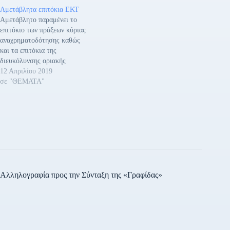
Αμετάβλητα επιτόκια ΕΚΤ
Αμετάβλητο παραμένει το
επιτόκιο των πράξεων κύριας
αναχρηματοδότησης καθώς
και τα επιτόκια της
διευκόλυνσης οριακής
χρηματοδότησης και της
12 Απριλίου 2019
διευκόλυνσης αποδοχής
σε "ΘΕΜΑΤΑ"
καταθέσεων σε 0,00%,
0,25% και -0,40%
αντιστοίχως απεφάσισε η
Ευρωπαϊκή Κεντρική
Τράπεζα (ΕΚΤ). Το
Διοικητικό Συμβούλιο της
ΕΚΤ αναμένει ότι τα βασικά
επιτόκια θα παραμείνουν στα
σημερινά τους επίπεδα
Αλληλογραφία προς την Σύνταξη της «Γραφίδας»
τουλάχιστον…