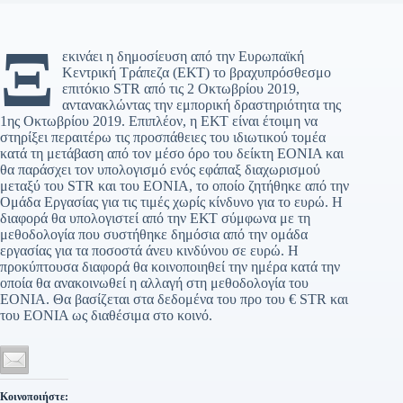
Ξ
εκινάει η δημοσίευση από την Ευρωπαϊκή
Κεντρική Τράπεζα (ΕΚΤ) το βραχυπρόσθεσμο
επιτόκιο STR από τις 2 Οκτωβρίου 2019,
αντανακλώντας την εμπορική δραστηριότητα της
1ης Οκτωβρίου 2019. Επιπλέον, η ΕΚΤ είναι έτοιμη να
στηρίξει περαιτέρω τις προσπάθειες του ιδιωτικού τομέα
κατά τη μετάβαση από τον μέσο όρο του δείκτη EONIA και
θα παράσχει τον υπολογισμό ενός εφάπαξ διαχωρισμού
μεταξύ του STR και του EONIA, το οποίο ζητήθηκε από την
Ομάδα Εργασίας για τις τιμές χωρίς κίνδυνο για το ευρώ. Η
διαφορά θα υπολογιστεί από την ΕΚΤ σύμφωνα με τη
μεθοδολογία που συστήθηκε δημόσια από την ομάδα
εργασίας για τα ποσοστά άνευ κινδύνου σε ευρώ. Η
προκύπτουσα διαφορά θα κοινοποιηθεί την ημέρα κατά την
οποία θα ανακοινωθεί η αλλαγή στη μεθοδολογία του
ΕΟΝΙΑ. Θα βασίζεται στα δεδομένα του προ του € STR και
του EONIA ως διαθέσιμα στο κοινό.
Κοινοποιήστε: