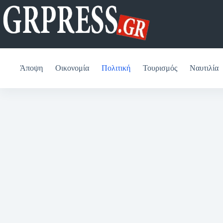
Μετάβαση
στο
περιεχόμενο
Άποψη
Οικονομία
Πολιτική
Τουρισμός
Ναυτιλία