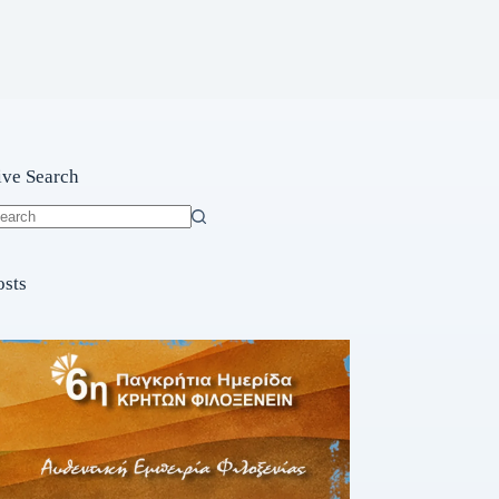
ive Search
o
sults
osts