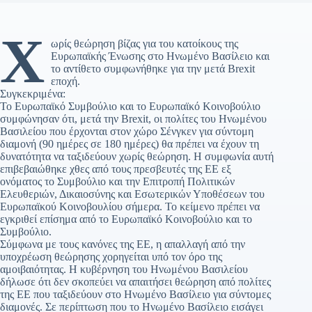
Χ
ωρίς θεώρηση βίζας για του κατοίκους της
Ευρωπαϊκής Ένωσης στο Ηνωμένο Βασίλειο και
το αντίθετο συμφωνήθηκε για την μετά Brexit
εποχή.
Συγκεκριμένα:
Το Ευρωπαϊκό Συμβούλιο και το Ευρωπαϊκό Κοινοβούλιο
συμφώνησαν ότι, μετά την Brexit, οι πολίτες του Ηνωμένου
Βασιλείου που έρχονται στον χώρο Σένγκεν για σύντομη
διαμονή (90 ημέρες σε 180 ημέρες) θα πρέπει να έχουν τη
δυνατότητα να ταξιδεύουν χωρίς θεώρηση. Η συμφωνία αυτή
επιβεβαιώθηκε χθες από τους πρεσβευτές της ΕΕ εξ
ονόματος το Συμβούλιο και την Επιτροπή Πολιτικών
Ελευθεριών, Δικαιοσύνης και Εσωτερικών Υποθέσεων του
Ευρωπαϊκού Κοινοβουλίου σήμερα. Το κείμενο πρέπει να
εγκριθεί επίσημα από το Ευρωπαϊκό Κοινοβούλιο και το
Συμβούλιο.
Σύμφωνα με τους κανόνες της ΕΕ, η απαλλαγή από την
υποχρέωση θεώρησης χορηγείται υπό τον όρο της
αμοιβαιότητας. Η κυβέρνηση του Ηνωμένου Βασιλείου
δήλωσε ότι δεν σκοπεύει να απαιτήσει θεώρηση από πολίτες
της ΕΕ που ταξιδεύουν στο Ηνωμένο Βασίλειο για σύντομες
διαμονές. Σε περίπτωση που το Ηνωμένο Βασίλειο εισάγει