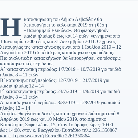
Η
κατασκήνωση του Δήμου Λεβαδέων θα
λειτουργήσει το καλοκαίρι 2019 στη θέση
«Παλιομηλιά Ελικώνα». Θα φιλοξενηθούν
παιδιά ηλικίας 8 έως και 14 ετών, γεννημένα από
1 Ιανουαρίου 2005 έως και 31 Δεκεμβρίου 2011. Ο χρόνος
λειτουργίας της κατασκήνωσης είναι από 1 Ιουλίου 2019 – 12
Αυγούστου 2019 σε τέσσερεις κατασκηνωτκέςπεριόδους:
Πιο αναλυτικά η κατασκήνωση θα λειτουργήσει σε τέσσερις
κατασκηνωτικές περιόδους:
Α΄ κατασκηνωτική περίοδος: 1/7/2019 – 10/7/2019 για παιδιά
ηλικίας 8 – 11 ετών
Β΄ κατασκηνωτική περίοδος: 12/7/2019 – 21/7/2019 για
παιδιά ηλικίας 12 – 14
Γ΄ κατασκηνωτική περίοδος: 23/7/2019 – 1/8/2019 για παιδιά
ηλικίας 8 – 11 ετών
Δ΄ κατασκηνωτική περίοδος: 3/8/2019 – 12/8/2019 για παιδιά
ηλικίας 12 – 14
Αιτήσεις θα γίνονται δεκτές κατά το χρονικό διάστημα από 8
Απριλίου 2019 έως και 10 Μαΐου 2019, στο Δημοτικό
Κατάστημα, Σοφοκλέους 15, στον 1ο όροφο, ώρες: 10:00
έως 14:00, στον κ. Ευαγγελίου Ευστάθιο τηλ.: 2261350867
και κ. Γεροκωνσταντή Ευσταθία 2261350864.