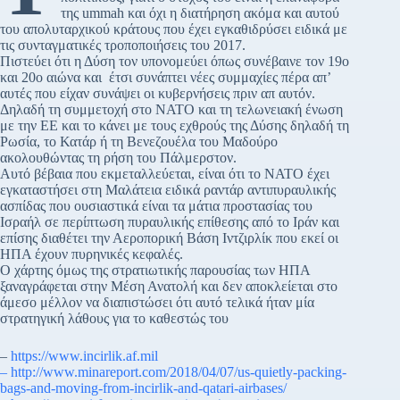
της ummah και όχι η διατήρηση ακόμα και αυτού
του απολυταρχικού κράτους που έχει εγκαθιδρύσει ειδικά με
τις συνταγματικές τροποποιήσεις του 2017.
Πιστεύει ότι η Δύση τον υπονομεύει όπως συνέβαινε τον 19ο
και 20ο αιώνα και έτσι συνάπτει νέες συμμαχίες πέρα απ’
αυτές που είχαν συνάψει οι κυβερνήσεις πριν απ αυτόν.
Δηλαδή τη συμμετοχή στο ΝΑΤΟ και τη τελωνειακή ένωση
με την ΕΕ και το κάνει με τους εχθρούς της Δύσης δηλαδή τη
Ρωσία, το Κατάρ ή τη Βενεζουέλα του Μαδούρο
ακολουθώντας τη ρήση του Πάλμερστον.
Αυτό βέβαια που εκμεταλλεύεται, είναι ότι το ΝΑΤΟ έχει
εγκαταστήσει στη Μαλάτεια ειδικά ραντάρ αντιπυραυλικής
ασπίδας που ουσιαστικά είναι τα μάτια προστασίας του
Ισραήλ σε περίπτωση πυραυλικής επίθεσης από το Ιράν και
επίσης διαθέτει την Αεροπορική Βάση Ιντζιρλίκ που εκεί οι
ΗΠΑ έχουν πυρηνικές κεφαλές.
Ο χάρτης όμως της στρατιωτικής παρουσίας των ΗΠΑ
ξαναγράφεται στην Μέση Ανατολή και δεν αποκλείεται στο
άμεσο μέλλον να διαπιστώσει ότι αυτό τελικά ήταν μία
στρατηγική λάθους για το καθεστώς του
–
https://www.incirlik.af.mil
– http://www.minareport.com/2018/04/07/us-quietly-packing-
bags-and-moving-from-incirlik-and-qatari-airbases/