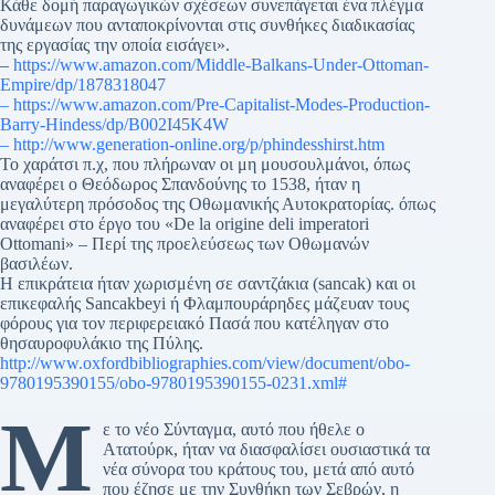
Κάθε δομή παραγωγικών σχέσεων συνεπάγεται ένα πλέγμα
δυνάμεων που ανταποκρίνονται στις συνθήκες διαδικασίας
της εργασίας την οποία εισάγει».
–
https://www.amazon.com/Middle-Balkans-Under-Ottoman-
Empire/dp/1878318047
– https://www.amazon.com/Pre-Capitalist-Modes-Production-
Barry-Hindess/dp/B002I45K4W
– http://www.generation-online.org/p/phindesshirst.htm
Το χαράτσι π.χ, που πλήρωναν οι μη μουσουλμάνοι, όπως
αναφέρει ο Θεόδωρος Σπανδούνης το 1538, ήταν η
μεγαλύτερη πρόσοδος της Οθωμανικής Αυτοκρατορίας. όπως
αναφέρει στο έργο του «De la origine deli imperatori
Ottomani» – Περί της προελεύσεως των Οθωμανών
βασιλέων.
Η επικράτεια ήταν χωρισμένη σε σαντζάκια (sancak) και οι
επικεφαλής Sancakbeyi ή Φλαμπουράρηδες μάζευαν τους
φόρους για τον περιφερειακό Πασά που κατέληγαν στο
θησαυροφυλάκιο της Πύλης.
http://www.oxfordbibliographies.com/view/document/obo-
9780195390155/obo-9780195390155-0231.xml#
Μ
ε το νέο Σύνταγμα, αυτό που ήθελε ο
Ατατούρκ, ήταν να διασφαλίσει ουσιαστικά τα
νέα σύνορα του κράτους του, μετά από αυτό
που έζησε με την Συνθήκη των Σεβρών, η