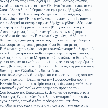
άλλο) για το πώς λειτουργεί η ΕΕ, γιατί βασικός κανόνας
ένταξης μιας νέας χώρας στην ΕΕ είναι ότι πρέπει πρώτα να
λύσει όλα τα διμερή θέματα που έχει με τις ήδη χώρες που
είναι στην ΕΕ. Τέτοιο παράδειγμα είναι η ένταξη της
Πολωνίας στην ΕΕ που ανάγκασε την πανίσχυρη Γερμανία
να αποδεχτεί τα σύνορα της επειδή είχε κερδίσει εδάφη από
την ηττημένη Γερμανία μετά τον β’ παγκόσμιο πόλεμο.
Αυτό το γεγονός όμως δεν αναφέρεται όταν συζητάμε
ενταξιακά θέματα των Βαλκανικών χωρών, αλλά η νέα
θεωρία της εξωτερικής πολιτικής μας είναι ότι οφείλουμε να
κλείνουμε όπως- όπως μακροχρόνια θέματα με τις
Βαλκανικές χώρες ώστε να μη καταναλώνουμε διπλωματικό
κεφάλαιο για ήσσονος δήθεν θέματα αφού ο πραγματικός
εχθρός βρίσκεται στα Μικρασιατικά παράλια. Το θέμα όμως
για το πώς θα τα κλείσουμε μαζί τους όλα τα διμερή θέματα
όπως βεβαίως τα αντιλαμβάνεται η Τουρκία, καμμία πολιτική
δύναμη στην Ελλάδα, δεν διερωτάται.
Γιατί ίσως αγνοούν ότι ακόμα και ο Robert Badinter, από την
γνωστή επιτροπή Badinter για την Γιουγκοσλαβία που η
Ελλάδα δεν συμμετείχε (μία από τις αιτίες που γεννήθηκε το
Σκοπιανό) γιατί αντί να στείλουμε τον πρόεδρο του
Συμβουλίου της Επικρατείας (ΣτΕ) όπως οφείλαμε, ο τότε
Υπουργός Εξωτερικών έστειλε τον αντιπρόεδρο, που δεν
έγινε δεκτός, επειδή ο τότε πρόεδρος του ΣτΕ ήταν
τοποθετημένος από την τότε αντιπολίτευση, αντιδρά στην