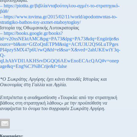
Βιβλιογραφία:
–
https://piotita.gr/βιβλία/νταβούτογλου-αχμέτ-το-στρατηγικό-
βάθ/
– https://www.tovima.gr/2015/02/11/world/apodomwntas-to-
stratigiko-bathos-toy-axmet-ntaboytogloy/
Ιστορία της Οθωμανικής Αυτοκρατορίας
–
https://books.google.gr/books?
id=v20xsNEktAMC&pg=PA73&lpg=PA73&dq=Engürije&s
ource=bl&ots=GfZoQnETPM&sig=ACfU3U2QS6LuTPges
PI4pzySMX47p6UrwQ&hl=el&sa=X&ved=2ahUKEwiY3q-
Q-
qLhAhVDI1AKHSrvDGQQ6AEwEnoECAcQAQ#v=onep
age&q=Eng%C3%BCrije&f=false
*Ο Σωκράτης Αργύρης έχει κάνει σπουδές Ιστορίας και
Οικονομίας στη Γαλλία και Αγγλία.
Επιτρέπεται η αναδημοσίευση «
Τουρκία: από την στρατηγική
βάθους στη στρατηγική λάθους
» με την προϋπόθεση να
αναφέρεται το όνομα του συγγραφέα Σωκράτη Αργύρη.
Κοινοποιήστε: