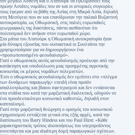
τον μεγάλο Ασθενή και ο Ατατούρκ να εγκλιματίσει τους
πρώην Ασιάτες νομάδες που αν και οι ιστορικές συγκυρίες
τους έφεραν από τα βάθη της Ασίας στη Μικρά Ασία, δηλαδή
στη Μεσόγειο που αν και επανίδρυσαν την παλαιά Βυζαντινή
αυτοκρατορία, ως Οθωμανική, στις παλιές ευρωπαϊκές
γεωγραφικές της διαστάσεις, πάντα αισθανόταν ότι
πολιτισμικά δεν ανήκαν στον ευρωπαϊκό χώρο.
Στα μάτια του Ατατούρκ η Οθωμανική αυτοκρατορία ήταν
μία δύναμη εξουσίας που ουσιαστικά οι Σουλτάνοι την
χρησιμοποίησαν για να δημιουργήσουν ένα
«προσωποποιημένο φεουδαλισμό».
Γιατί ο οθωμανικός αυτός φεουδαλισμός προέκυψε από την
κατάκτηση και υποδούλωση μιας προηγμένης αγροτικής
κοινωνίας εκ μέρους νομάδων πολεμιστών.
Έτσι ο οθωμανικός φεουδαλισμός δεν εμπίπτει στο «πλέγμα
των δυνάμεων παραγωγής» επειδή είναι προϊόν
απαλλοτρίωσης και βίαιου σφετερισμού και δεν εντάσσεται
στα στάδια που κατά την μαρξιστική διαλεκτική, οδηγούν σε
ένα προοδευτικότερο κοινωνικό καθεστώς, δηλαδή στον
καπιταλισμό.
Γιατί στην μαρξιστική θεώρηση ο ορισμός του κοινωνικού
σχηματισμού εστιάζεται γενικά στις εξής αρχές, κατά την
διατύπωση του Barry Hindess και του Paul Hirst: «Κάθε
χαρακτηριστικός τρόπος ιδιοποιήσεως του υπερπροϊόντος
συνεπάγεται και μια ιδιαίτερη δομή παραγωγικών σχέσεων.