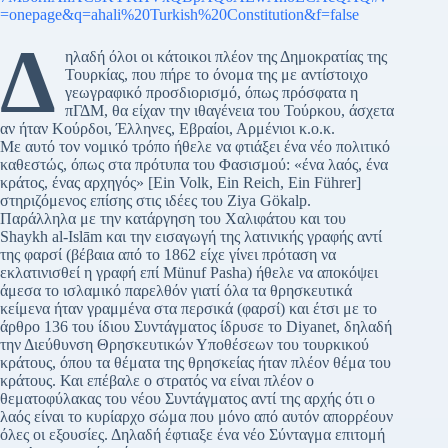
=onepage&q=ahali%20Turkish%20Constitution&f=false
Δ
ηλαδή όλοι οι κάτοικοι πλέον της Δημοκρατίας της
Τουρκίας, που πήρε το όνομα της με αντίστοιχο
γεωγραφικό προσδιορισμό, όπως πρόσφατα η
πΓΔΜ, θα είχαν την ιθαγένεια του Τούρκου, άσχετα
αν ήταν Κούρδοι, Έλληνες, Εβραίοι, Αρμένιοι κ.ο.κ.
Με αυτό τον νομικό τρόπο ήθελε να φτιάξει ένα νέο πολιτικό
καθεστώς, όπως στα πρότυπα του Φασισμού: «ένα λαός, ένα
κράτος, ένας αρχηγός» [Ein Volk, Ein Reich, Ein Führer]
στηριζόμενος επίσης στις ιδέες του Ziya Gökalp.
Παράλληλα με την κατάργηση του Χαλιφάτου και του
Shaykh al-Islām και την εισαγωγή της λατινικής γραφής αντί
της φαρσί (βέβαια από το 1862 είχε γίνει πρόταση να
εκλατινισθεί η γραφή επί Münuf Pasha) ήθελε να αποκόψει
άμεσα το ισλαμικό παρελθόν γιατί όλα τα θρησκευτικά
κείμενα ήταν γραμμένα στα περσικά (φαρσί) και έτσι με το
άρθρο 136 του ίδιου Συντάγματος ίδρυσε το Diyanet, δηλαδή
την Διεύθυνση Θρησκευτικών Υποθέσεων του τουρκικού
κράτους, όπου τα θέματα της θρησκείας ήταν πλέον θέμα του
κράτους. Και επέβαλε ο στρατός να είναι πλέον ο
θεματοφύλακας του νέου Συντάγματος αντί της αρχής ότι ο
λαός είναι το κυρίαρχο σώμα που μόνο από αυτόν απορρέουν
όλες οι εξουσίες. Δηλαδή έφτιαξε ένα νέο Σύνταγμα επιτομή