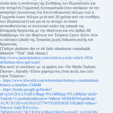
οποία ήταν η αντίστοιχη της Συνθήκης των Βερσαλλιών για
την ηττημένη Γερμανική Αυτοκρατορία (που κατάφερε να την
ανατρέψει ξεκινώντας ένα Απελευθερωτικό πόλεμο ενώ η
Γερμανία έκανε πόλεμο μετά από 20 χρόνια από την συνθήκη
των Βερσαλλιών) και για να το πετύχει το έκανε
αντικαθιστώντας το συνεκτικό κρίκο της ummah της
Ισλαμικής θρησκείας με την ιθαγένεια και στο άρθρο 88
διαβάζουμε ότι την ιθαγένεια του Τούρκου έχουν πλέον όλοι
οι κάτοικοι (ahali) της Τουρκίας χωρίς διάκριση φυλής και
θρησκείας.
[Türkiye ahalisine din ve ırk farkı olmaksızın vatandaşlık
itibariyle “Türk” ıtlak olunur.]
http://www.jamesinturkey.com/what-is-a-turk-which-1924-
definition-does-gul-want/
Και αυτό το συνόψισε με τη φράση του «Ne Mutlu Turkum
Diyene», δηλαδή «Πόσο χαρούμενος είναι αυτός που λέει
είμαι Τούρκος».
–
https://www.trtworld.com/referendum/turkeys-constitutional-
history-a-timeline-334848
– https://books.google.gr/books?
id=q1oGDAAAQBAJ&pg=PA148&lpg=PA148&dq=ahali+
Turkish+Constitution&source=bl&ots=bEBMtDWupn&sig=
ACfU3U1lOvy0cNcGr377WYE69JDIrSEY8Q&hl=el&sa=
X&ved=2ahUKEwjAo-
7M56rhAhXC5KYKHVxQBpAQ6AEwAnoECAcQAQ#v