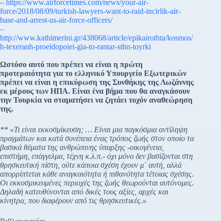
–
https://www.airforcetimes.com/news/your-air-
force/2018/08/09/turkish-lawyers-want-to-raid-incirlik-air-
base-and-arrest-us-air-force-officers/
–
http://www.kathimerini.gr/438068/article/epikairothta/kosmos/
h-texeranh-proeidopoiei-gia-to-rantar-sthn-toyrki
Ωστόσο αυτό που πρέπει να είναι η πρώτη
προτεραιότητα για το ελληνικό Υπουργείο Εξωτερικών
πρέπει να είναι η επικύρωση της Συνθήκης της Λωζάννης
εκ μέρους των ΗΠΑ. Είναι ένα βήμα που θα αναγκάσουν
την Τουρκία να σταματήσει να ζητάει τυχόν αναθεώρηση
της.
** «Τι είναι εκκοσμίκευση; … Είναι μια παγκόσμια αντίληψη
πραγμάτων και κατά συνέπεια ένας τρόπος ζωής στον οποίο τα
βασικά θέματα της ανθρώπινης ύπαρξης -οικογένεια,
επιστήμη, επάγγελμα, τέχνη κ.λ.π.- όχι μόνο δεν βασίζονται στη
θρησκευτική πίστη, ούτε κάποια σχέση έχουν μ΄ αυτή, αλλά
απορρίπτεται κάθε αναγκαιότητα ή πιθανότητα τέτοιας σχέσης.
Οι εκκοσμικευμένες περιοχές της ζωής θεωρούνται αυτόνομες.
Δηλαδή κατευθύνονται από δικές τους αξίες, αρχές και
κίνητρα, που διαφέρουν από τις θρησκευτικές.»