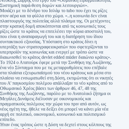
Νεοκλής Σαρρής στο έργο του «Οσμανική Πραγματικότητα,
Συστημική παρά-θεση δομών και λειτουργιών».
Μοιάζει με το δένδρο του Ισλάμ το tubo που έχει τις ρίζες
στον αέρα και τα φύλλα στο χώμα. «..η κοινωνία δεν είναι
πλαστουργός της πολιτείας αλλά πλάσμα της. Οι μετέχοντες
στην κρατική δομή αποκόπτονται από τις κοινωνικές τους
ρίζες ώστε το κράτος να επιτελέσει την κύρια αποστολή του,
που είναι η αναπαραγωγή του και η διατήρηση του ίδιου
συντακτικού εξουσίας. Υπόσταση στο κράτος δίνει η
υπερτάξη των στρατογραφειοκρατών που σφετερίζονται το
υπερπροϊόν της κοινωνίας και ενεργεί με τρόπο ώστε να
διαιωνισθεί το κράτος devlet edded müder διαιώνιο κράτος».
Το 1924 ο Ατατούρκ έφερε μετά την Συνθήκη της Λωζάννης,
ένα νέο Σύνταγμα που με τις μεταρρυθμίσεις που επέβαλε
στα πλαίσια εξευρωπαϊσμού του νέου κράτους και μέσα στο
πλαίσιο να ενσωματωθεί στη Δύση, εκτιμώντας ότι οι νικητές
του Α’ παγκοσμίου πολέμου απάλλαξαν το νέο κράτος από το
Οθωμανικό Χρέος βάσει των άρθρων 46, 47, 48 της
Συνθήκης της Λωζάννης, παρόλο με το Ανατολικό ζήτημα οι
Μεγάλες Δυνάμεις διέλυσαν με οικονομικούς και
πραγματικούς πολέμους την χώρα του πριν από αυτόν, ως
νέος ηγέτη της, ήθελε να δείξει ότι μπορεί να κάνει μία νέα
αρχή σε πολιτικό, οικονομικό, κοινωνικό και πολιτισμικό
επίπεδο.
Ήταν ένας τρόπος ώστε η Δύση να δεχτεί στους κόλπους της