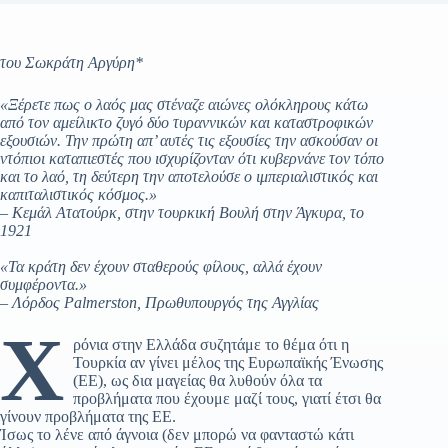
του Σωκράτη Αργύρη*
«Ξέρετε πως ο λαός μας στέναζε αιώνες ολόκληρους κάτω
από τον αμείλικτο ζυγό δύο τυραννικών και καταστροφικών
εξουσιών. Την πρώτη απ’ αυτές τις εξουσίες την ασκούσαν οι
ντόπιοι καταπιεστές που ισχυρίζονταν ότι κυβερνάνε τον τόπο
και το λαό, τη δεύτερη την αποτελούσε ο ιμπεριαλιστικός και
καπιταλιστικός κόσμος.»
– Κεμάλ Ατατούρκ, στην τουρκική Βουλή στην Άγκυρα, το
1921
«Τα κράτη δεν έχουν σταθερούς φίλους, αλλά έχουν
συμφέροντα.»
– Λόρδος Palmerston, Πρωθυπουργός της Αγγλίας
Χ
ρόνια στην Ελλάδα συζητάμε το θέμα ότι η
Τουρκία αν γίνει μέλος της Ευρωπαϊκής Ένωσης
(ΕΕ), ως δια μαγείας θα λυθούν όλα τα
προβλήματα που έχουμε μαζί τους, γιατί έτσι θα
γίνουν προβλήματα της ΕΕ.
Ίσως το λένε από άγνοια (δεν μπορώ να φανταστώ κάτι