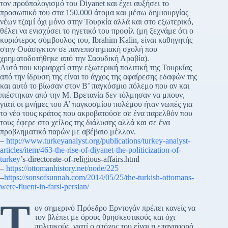
τον προϋπολογισμό του Diyanet και έχει αυξήσει το
προσωπικό του στα 150.000 άτομα και μέσω δημιουργίας
νέων τζαμί όχι μόνο στην Τουρκία αλλά και στο εξωτερικό,
θέλει να ενισχύσει το ηγετικό του προφίλ (μη ξεχνάμε ότι ο
κυριότερος σύμβουλος του, Ibrahim Kalin, είναι καθηγητής
στην Ουάσιγκτον σε πανεπιστημιακή σχολή που
χρηματοδοτήθηκε από την Σαουδική Αραβία).
Αυτό που κυριαρχεί στην εξωτερική πολιτική της Τουρκίας
από την ίδρυση της είναι το άγχος της αφαίρεσης εδαφών της
και αυτό το βίωσαν στον Β’ παγκόσμιο πόλεμο που αν και
πιέστηκαν από την Μ. Βρετανία δεν τόλμησαν να μπουν,
γιατί οι μνήμες του Α’ παγκοσμίου πολέμου ήταν νωπές για
το νέο τους κράτος που ακροβατούσε σε ένα παρελθόν που
τους έφερε στο χείλος της διάλυσης αλλά και σε ένα
προβληματικό παρών με αβέβαιο μέλλον.
–
http://www.turkeyanalyst.org/publications/turkey-analyst-
articles/item/463-the-rise-of-diyanet-the-politicization-of-
turkey
’s-directorate-of-religious-affairs.html
–
https://ottomanhistory.net/node/225
–
https://sonsofsunnah.com/2014/05/25/the-turkish-ottomans-
were-fluent-in-farsi-persian/
Τ
ον σημερινό Πρόεδρο Ερντογάν πρέπει κανείς να
τον βλέπει με όρους θρησκευτικούς και όχι
πολιτικούς, γιατί ο στόχος του είναι η επαναφορά