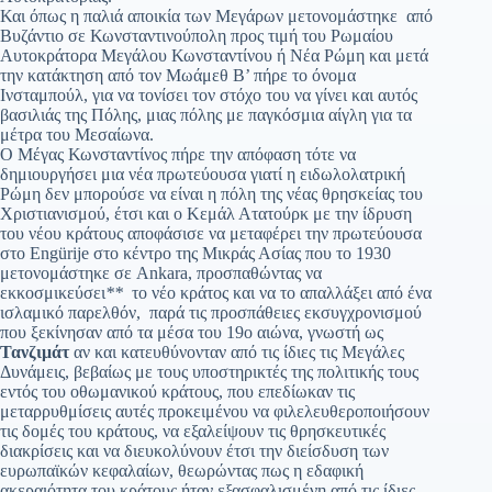
Και όπως η παλιά αποικία των Μεγάρων μετονομάστηκε από
Βυζάντιο σε Κωνσταντινούπολη προς τιμή του Ρωμαίου
Αυτοκράτορα Μεγάλου Κωνσταντίνου ή Νέα Ρώμη και μετά
την κατάκτηση από τον Μωάμεθ Β’ πήρε το όνομα
Ινσταμπούλ, για να τονίσει τον στόχο του να γίνει και αυτός
βασιλιάς της Πόλης, μιας πόλης με παγκόσμια αίγλη για τα
μέτρα του Μεσαίωνα.
Ο Μέγας Κωνσταντίνος πήρε την απόφαση τότε να
δημιουργήσει μια νέα πρωτεύουσα γιατί η ειδωλολατρική
Ρώμη δεν μπορούσε να είναι η πόλη της νέας θρησκείας του
Χριστιανισμού, έτσι και ο Κεμάλ Ατατούρκ με την ίδρυση
του νέου κράτους αποφάσισε να μεταφέρει την πρωτεύουσα
στο Engürije στο κέντρο της Μικράς Ασίας που το 1930
μετονομάστηκε σε Ankara, προσπαθώντας να
εκκοσμικεύσει
**
το νέο κράτος και να το απαλλάξει από ένα
ισλαμικό παρελθόν, παρά τις προσπάθειες εκσυγχρονισμού
που ξεκίνησαν από τα μέσα του 19ο αιώνα, γνωστή ως
Τανζιμάτ
αν και κατευθύνονταν από τις ίδιες τις Μεγάλες
Δυνάμεις, βεβαίως με τους υποστηρικτές της πολιτικής τους
εντός του οθωμανικού κράτους, που επεδίωκαν τις
μεταρρυθμίσεις αυτές προκειμένου να φιλελευθεροποιήσουν
τις δομές του κράτους, να εξαλείψουν τις θρησκευτικές
διακρίσεις και να διευκολύνουν έτσι την διείσδυση των
ευρωπαϊκών κεφαλαίων, θεωρώντας πως η εδαφική
ακεραιότητα του κράτους ήταν εξασφαλισμένη από τις ίδιες