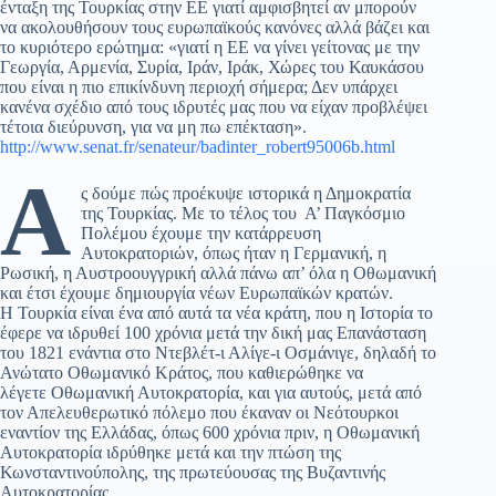
ένταξη της Τουρκίας στην ΕΕ γιατί αμφισβητεί αν μπορούν
να ακολουθήσουν τους ευρωπαϊκούς κανόνες αλλά βάζει και
το κυριότερο ερώτημα: «γιατί η ΕΕ να γίνει γείτονας με την
Γεωργία, Αρμενία, Συρία, Ιράν, Ιράκ, Χώρες του Καυκάσου
που είναι η πιο επικίνδυνη περιοχή σήμερα; Δεν υπάρχει
κανένα σχέδιο από τους ιδρυτές μας που να είχαν προβλέψει
τέτοια διεύρυνση, για να μη πω επέκταση».
http://www.senat.fr/senateur/badinter_robert95006b.html
Α
ς δούμε πώς προέκυψε ιστορικά η Δημοκρατία
της Τουρκίας. Με το τέλος του Α’ Παγκόσμιο
Πολέμου έχουμε την κατάρρευση
Αυτοκρατοριών, όπως ήταν η Γερμανική, η
Ρωσική, η Αυστροουγγρική αλλά πάνω απ’ όλα η Οθωμανική
και έτσι έχουμε δημιουργία νέων Ευρωπαϊκών κρατών.
Η Τουρκία είναι ένα από αυτά τα νέα κράτη, που η Ιστορία το
έφερε να ιδρυθεί 100 χρόνια μετά την δική μας Επανάσταση
του 1821 ενάντια στο Ντεβλέτ-ι Αλίγε-ι Οσμάνιγε, δηλαδή το
Ανώτατο Οθωμανικό Κράτος, που καθιερώθηκε να
λέγετε Οθωμανική Αυτοκρατορία, και για αυτούς, μετά από
τον Απελευθερωτικό πόλεμο που έκαναν οι Νεότουρκοι
εναντίον της Ελλάδας, όπως 600 χρόνια πριν, η Οθωμανική
Αυτοκρατορία ιδρύθηκε μετά και την πτώση της
Κωνσταντινούπολης, της πρωτεύουσας της Βυζαντινής
Αυτοκρατορίας.