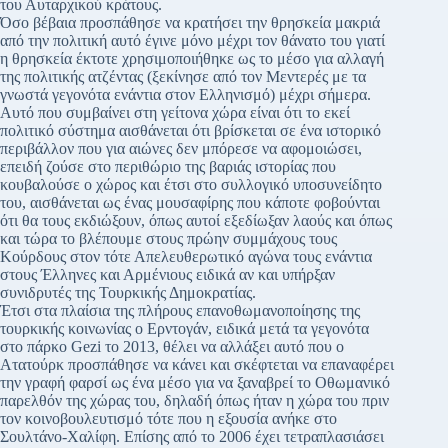
του Αυταρχικού κράτους.
Όσο βέβαια προσπάθησε να κρατήσει την θρησκεία μακριά
από την πολιτική αυτό έγινε μόνο μέχρι τον θάνατο του γιατί
η θρησκεία έκτοτε χρησιμοποιήθηκε ως το μέσο για αλλαγή
της πολιτικής ατζέντας (ξεκίνησε από τον Μεντερές με τα
γνωστά γεγονότα ενάντια στον Ελληνισμό) μέχρι σήμερα.
Αυτό που συμβαίνει στη γείτονα χώρα είναι ότι το εκεί
πολιτικό σύστημα αισθάνεται ότι βρίσκεται σε ένα ιστορικό
περιβάλλον που για αιώνες δεν μπόρεσε να αφομοιώσει,
επειδή ζούσε στο περιθώριο της βαριάς ιστορίας που
κουβαλούσε ο χώρος και έτσι στο συλλογικό υποσυνείδητο
του, αισθάνεται ως ένας μουσαφίρης που κάποτε φοβούνται
ότι θα τους εκδιώξουν, όπως αυτοί εξεδίωξαν λαούς και όπως
και τώρα το βλέπουμε στους πρώην συμμάχους τους
Κούρδους στον τότε Απελευθερωτικό αγώνα τους ενάντια
στους Έλληνες και Αρμένιους ειδικά αν και υπήρξαν
συνιδρυτές της Τουρκικής Δημοκρατίας.
Έτσι στα πλαίσια της πλήρους επανοθωμανοποίησης της
τουρκικής κοινωνίας ο Ερντογάν, ειδικά μετά τα γεγονότα
στο πάρκο Gezi το 2013, θέλει να αλλάξει αυτό που ο
Ατατούρκ προσπάθησε να κάνει και σκέφτεται να επαναφέρει
την γραφή φαρσί ως ένα μέσο για να ξαναβρεί το Οθωμανικό
παρελθόν της χώρας του, δηλαδή όπως ήταν η χώρα του πριν
τον κοινοβουλευτισμό τότε που η εξουσία ανήκε στο
Σουλτάνο-Χαλίφη. Επίσης από το 2006 έχει τετραπλασιάσει