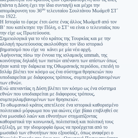
(πάντα η Δύση έχει την ίδια συνταγή) και μέχρι την
ου
απομάκρυνση του 36
τελευταίου Σουλτάνου Μωάμεθ ΣΤ΄
το 1922.
Η Ιστορία το έφερε έτσι ώστε ένας άλλος Μωάμεθ από τον
Β’ που κατέκτησε την Πόλη, ο ΣΤ’ να είναι ο τελευταίος που
την είχε ως Πρωτεύουσα.
Σημειολογικά για το νέο κράτος της Τουρκίας και με την
αλλαγή πρωτεύουσας ακολούθησε τον ίδιο ιστορικό
βηματισμό που είχε να κάνει με μία νέα αρχή.
Αφήνοντας πίσω την έννοια της ισλαμικής ummah, της
κοινότητας δηλαδή των πιστών απέναντι των απίστων όπως
ήταν κατά την διάρκεια της Οθωμανικής περιόδου, επειδή το
Ισλάμ βλέπει τον κόσμο ως ένα σύστημα θρησκειών που
υποδιαιρείται με διάφορους τρόπους, συμπεριλαμβανομένων
των εθνών.
Ενώ απεναντίας η Δύση βλέπει τον κόσμο ως ένα σύστημα
εθνών που υποδιαιρείται με διάφορους τρόπους,
συμπεριλαμβανομένων των θρησκειών.
Το οθωμανικό κράτος απετέλεσε ένα ιστορικά καθορισμένο
πολιτειακό μόρφωμα που για αιώνες είχε βίαια επιβληθεί σε
ένα μωσαϊκό λαών και εθνοτήτων στιγματίζοντας
καθοριστικά την κοινωνική, πολιτιστική και πολιτική τους
εξέλιξη, με την ιδιομορφία όμως να προέρχεται από το
μωσαϊκό των εθνοτήτων που εξουσίαζε, όπως αναφέρει ο