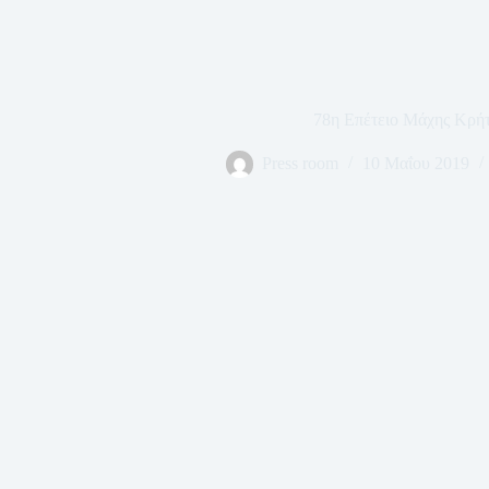
78η Επέτειο Μάχης Κρή
Press room
10 Μαΐου 2019