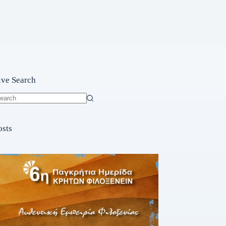
ive Search
o
sults
osts