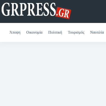
Μετάβαση
στο
περιεχόμενο
Άποψη
Οικονομία
Πολιτική
Τουρισμός
Ναυτιλία