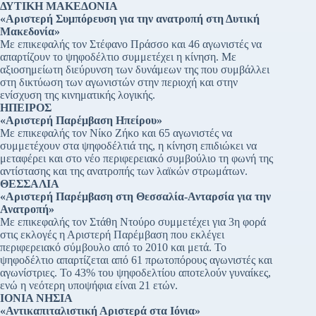
ΔΥΤΙΚΗ ΜΑΚΕΔΟΝΙΑ
«Αριστερή Συμπόρευση για την ανατροπή στη Δυτική
Μακεδονία»
Με επικεφαλής τον Στέφανο Πράσσο και 46 αγωνιστές να
απαρτίζουν το ψηφοδέλτιο συμμετέχει η κίνηση. Με
αξιοσημείωτη διεύρυνση των δυνάμεων της που συμβάλλει
στη δικτύωση των αγωνιστών στην περιοχή και στην
ενίσχυση της κινηματικής λογικής.
ΗΠΕΙΡΟΣ
«Αριστερή Παρέμβαση Ηπείρου»
Με επικεφαλής τον Νίκο Ζήκο και 65 αγωνιστές να
συμμετέχουν στα ψηφοδέλτιά της, η κίνηση επιδιώκει να
μεταφέρει και στο νέο περιφερειακό συμβούλιο τη φωνή της
αντίστασης και της ανατροπής των λαϊκών στρωμάτων.
ΘΕΣΣΑΛΙΑ
«Αριστερή Παρέμβαση στη Θεσσαλία-Ανταρσία για την
Ανατροπή»
Με επικεφαλής τον Στάθη Ντούρο συμμετέχει για 3η φορά
στις εκλογές η Αριστερή Παρέμβαση που εκλέγει
περιφερειακό σύμβουλο από το 2010 και μετά. Το
ψηφοδέλτιο απαρτίζεται από 61 πρωτοπόρους αγωνιστές και
αγωνίστριες. Το 43% του ψηφοδελτίου αποτελούν γυναίκες,
ενώ η νεότερη υποψήφια είναι 21 ετών.
ΙΟΝΙΑ ΝΗΣΙΑ
«Αντικαπιταλιστική Αριστερά στα Ιόνια»