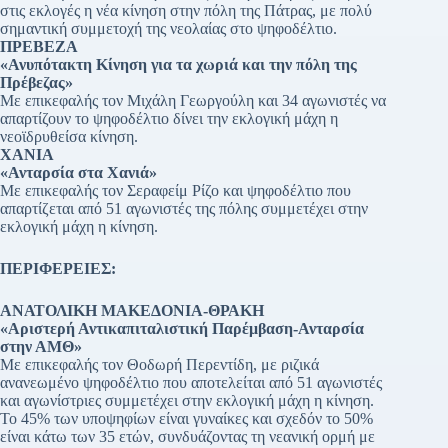
στις εκλογές η νέα κίνηση στην πόλη της Πάτρας, με πολύ
σημαντική συμμετοχή της νεολαίας στο ψηφοδέλτιο.
ΠΡΕΒΕΖΑ
«Ανυπότακτη Κίνηση για τα χωριά και την πόλη της
Πρέβεζας»
Με επικεφαλής τον Μιχάλη Γεωργούλη και 34 αγωνιστές να
απαρτίζουν το ψηφοδέλτιο δίνει την εκλογική μάχη η
νεοϊδρυθείσα κίνηση.
ΧΑΝΙΑ
«Ανταρσία στα Χανιά»
Με επικεφαλής τον Σεραφείμ Ρίζο και ψηφοδέλτιο που
απαρτίζεται από 51 αγωνιστές της πόλης συμμετέχει στην
εκλογική μάχη η κίνηση.
ΠΕΡΙΦΕΡΕΙΕΣ:
ΑΝΑΤΟΛΙΚΗ ΜΑΚΕΔΟΝΙΑ-ΘΡΑΚΗ
«Αριστερή Αντικαπιταλιστική Παρέμβαση-Ανταρσία
στην ΑΜΘ»
Με επικεφαλής τον Θοδωρή Περεντίδη, με ριζικά
ανανεωμένο ψηφοδέλτιο που αποτελείται από 51 αγωνιστές
και αγωνίστριες συμμετέχει στην εκλογική μάχη η κίνηση.
Το 45% των υποψηφίων είναι γυναίκες και σχεδόν το 50%
είναι κάτω των 35 ετών, συνδυάζοντας τη νεανική ορμή με