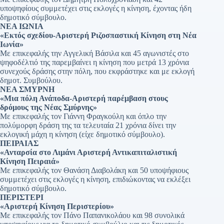
υποψηφίους συμμετέχει στις εκλογές η κίνηση, έχοντας ήδη
δημοτικό σύμβουλο.
ΝΕΑ ΙΩΝΙΑ
«Εκτός σχεδίου-Αριστερή Ριζοσπαστική Κίνηση στη Νέα
Ιωνία»
Με επικεφαλής την Αγγελική Βάσιλα και 45 αγωνιστές στο
ψηφοδέλτιό της παρεμβαίνει η κίνηση που μετρά 13 χρόνια
συνεχούς δράσης στην πόλη, που εκφράστηκε και με εκλογή
δημοτ. Συμβούλου.
ΝΕΑ ΣΜΥΡΝΗ
«Μια πόλη Ανάποδα-Αριστερή παρέμβαση στους
δρόμους της Νέας Σμύρνης»
Με επικεφαλής τον Γιάννη Φραγκούλη και όπλο την
πολύμορφη δράση της τα τελευταία 21 χρόνια δίνει την
εκλογική μάχη η κίνηση (είχε δημοτικό σύμβουλο).
ΠΕΙΡΑΙΑΣ
«Ανταρσία στο Λιμάνι Αριστερή Αντικαπιταλιστική
Κίνηση Πειραιά»
Με επικεφαλής τον Θανάση Διαβολάκη και 50 υποψήφιους
συμμετέχει στις εκλογές η κίνηση, επιδιώκοντας να εκλέξει
δημοτικό σύμβουλο.
ΠΕΡΙΣΤΕΡΙ
«Αριστερή Κίνηση Περιστερίου»
Με επικεφαλής τον Πάνο Παπανικολάου και 98 συνολικά