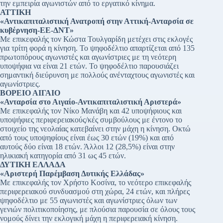
την εμπειρία αγωνιστών από το εργατικό κίνημα.
ΑΤΤΙΚΗ
«Αντικαπιταλιστική Ανατροπή στην Αττική-Ανταρσία σε
κυβέρνηση-ΕΕ-ΔΝΤ»
Με επικεφαλής τον Κώστα Τουλγαρίδη μετέχει στις εκλογές
για τρίτη φορά η κίνηση. Το ψηφοδέλτιο απαρτίζεται από 135
πρωτοπόρους αγωνιστές και αγωνίστριες με τη νεότερη
υποψήφια να είναι 21 ετών. Το ψηφοδέλτιο παρουσιάζει
σημαντική διεύρυνση με πολλούς ανένταχτους αγωνιστές και
αγωνίστριες.
ΒΟΡΕΙΟ ΑΙΓΑΙΟ
«Ανταρσία στο Αιγαίο-Αντικαπιταλιστική Αριστερά»
Με επικεφαλής τον Νίκο Μανάβη και 42 υποψήφιους και
υποψήφιες περιφερειακούς/κές συμβούλους με έντονο το
στοιχείο της νεολαίας κατεβαίνει στην μάχη η κίνηση. Οκτώ
από τους υποψηφίους είναι έως 30 ετών (19%) και από
αυτούς δύο είναι 18 ετών. Άλλοι 12 (28,5%) είναι στην
ηλικιακή κατηγορία από 31 ως 45 ετών.
ΔΥΤΙΚΗ ΕΛΛΑΔΑ
«Αριστερή Παρέμβαση Δυτικής Ελλάδας»
Με επικεφαλής τον Χρήστο Κοσίνα, το νεότερο επικεφαλής
περιφερειακού συνδυασμού στη χώρα, 24 ετών, και πλήρες
ψηφοδέλτιο με 55 αγωνιστές και αγωνίστριες όλων των
γενιών πολιτικοποίησης, με πλούσια παρουσία σε όλους τους
νομούς δίνει την εκλογική μάχη η περιφερειακή κίνηση.