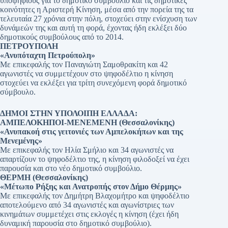
υποψηφίους για το δημοτικό συμβούλιο και τις δημοτικές
κοινότητες η Αριστερή Κίνηση, μέσα από την πορεία της τα
τελευταία 27 χρόνια στην πόλη, στοχεύει στην ενίσχυση των
δυνάμεών της και αυτή τη φορά, έχοντας ήδη εκλέξει δύο
δημοτικούς συμβούλους από το 2014.
ΠΕΤΡΟΥΠΟΛΗ
«Ανυπόταχτη Πετρούπολη»
Με επικεφαλής τον Παναγιώτη Σαμοθρακίτη και 42
αγωνιστές να συμμετέχουν στο ψηφοδέλτιο η κίνηση
στοχεύει να εκλέξει για τρίτη συνεχόμενη φορά δημοτικό
σύμβουλο.
ΔΗΜΟΙ ΣΤΗΝ ΥΠΟΛΟΙΠΗ ΕΛΛΑΔΑ:
ΑΜΠΕΛΟΚΗΠΟΙ-ΜΕΝΕΜΕΝΗ (Θεσσαλονίκης)
«Ανυπακοή στις γειτονιές των Αμπελοκήπων και της
Μενεμένης»
Με επικεφαλής τον Ηλία Σμήλιο και 34 αγωνιστές να
απαρτίζουν το ψηφοδέλτιο της, η κίνηση φιλοδοξεί να έχει
παρουσία και στο νέο δημοτικό συμβούλιο.
ΘΕΡΜΗ (Θεσσαλονίκης)
«Μέτωπο Ρήξης και Ανατροπής στον Δήμο Θέρμης»
Με επικεφαλής τον Δημήτρη Βλαχομήτρο και ψηφοδέλτιο
αποτελούμενο από 34 αγωνιστές και αγωνίστριες των
κινημάτων συμμετέχει στις εκλογές η κίνηση (έχει ήδη
δυναμική παρουσία στο δημοτικό συμβούλιο).