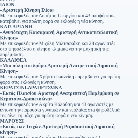
ΙΛΙΟΝ
«Αριστερή Κίνηση Ιλίου»
Με επικεφαλής τον Δημήτρη Γεωργίου και 43 υποψήφιους
κατεβαίνει για πρώτη φορά σε εκλογές η νέα κίνηση.
ΚΑΙΣΑΡΙΑΝΗ
«Ανυπόταχτη Καισαριανή-Αριστερή Αντικαπιταλιστική
Κίνηση»
Με επικεφαλής τον Μιχάλη Μιλτσακάκη και 28 αγωνιστές
στο ψηφοδέλτιο η κίνηση κλιμακώνει την μαχητική της
παρέμβαση.
ΚΑΛΛΙΘΕΑ
«Μια πόλη στο δρόμο-Αριστερή Ανατρεπτική Δημοτική
Κίνηση»
Με επικεφαλής τον Χρήστο Ιωαννίδη παρεμβαίνει για πρώτη
φορά στις εκλογές η κίνηση.
ΚΕΡΑΤΣΙΝΙ-ΔΡΑΠΕΤΣΩΝΑ
«Εκτός Πλαισίου-Αριστερή Ανατρεπτική Παρέμβαση σε
Κερατσίνι-Δραπετσώνα»
Με επικεφαλής τον Ακρίτα Καλούση και 43 αγωνιστές με
έντονη την παρουσία γυναικών και νεολαίας στα ψηφοδέλτιά
της δίνει τη μάχη για πρώτη φορά η νέα κίνηση.
ΜΑΡΟΥΣΙ
«Εκτός των Τειχών-Αριστερή Ριζοσπαστική Δημοτική
κίνηση»
Με επικεφαλής τον Δημήτρη Πολυχρονιάδη και 42