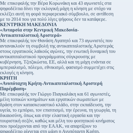
Με επικεφαλής την Βέρα Κορωνάκη και 43 αγωνιστές στα
ψηφοδέλτια δίνει την εκλογική μάχη η κίνηση με στόχο να
εκλέξει αυτή τη φορά περιφερειακό σύμβουλο, σε αντίθεση
με το 2014 που για πολύ λίγες ψήφους δεν τα κατάφερε.
ΚΕΝΤΡΙΚΗ ΜΑΚΕΔΟΝΙΑ
«Ανταρσία στην Κεντρική Μακεδονία-
Αντικαπιταλιστική Αριστερά»
Με επικεφαλής τον Θανάση Αγαπητό και 73 αγωνιστές που
αντανακλούν τη συμβολή της αντικαπιταλιστικής Αριστεράς
στους εργατικούς λαϊκούς αγώνες, την ενωτική δυναμική του
αντικαπιταλιστικού προγράμματος σύγκρουσης με
κυβέρνηση, Τζιτζικώστα, ΕΕ, αλλά και τη μάχη ενάντια σε
ιμπεριαλισμό, πόλεμο, εθνικισμό, φασισμό συμμετέχει στις
εκλογές η κίνηση.
ΚΡΗΤΗ
«Ανυπόταχτη Κρήτη-Αντικαπιταλιστική Αριστερή
Παρέμβαση»
Με επικεφαλής τον Γιώργο Πιαγκαλάκη και 61 αγωνιστές,
μέλη τοπικών κινημάτων και εργατικών σωματείων με
δράση στον κατασκευαστικό κλάδο, στην εκπαίδευση, την
υγεία, το εμπόριο, τον επισιτισμό, την έρευνα, τη γεωργία, τη
δικαιοσύνη, όπως και στην ελαστική εργασία και την
τουριστική σεζόν, καθώς και μέλη του φοιτητικού κινήματος
που προέρχονται από την ΕΑΑΚ, να απαρτίζουν το
ψηφοδέλτιο ρίχνεται στη μάχη η Ανυπόταχτη Κρήτη.