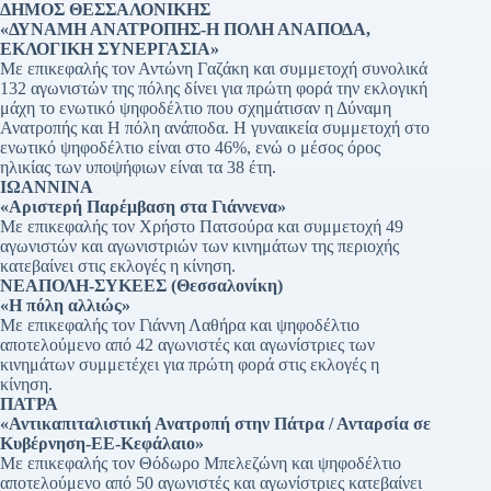
ΔΗΜΟΣ ΘΕΣΣΑΛΟΝΙΚΗΣ
«ΔΥΝΑΜΗ ΑΝΑΤΡΟΠΗΣ-Η ΠΟΛΗ ΑΝΑΠΟΔΑ,
ΕΚΛΟΓΙΚΗ ΣΥΝΕΡΓΑΣΙΑ»
Με επικεφαλής τον Αντώνη Γαζάκη και συμμετοχή συνολικά
132 αγωνιστών της πόλης δίνει για πρώτη φορά την εκλογική
μάχη το ενωτικό ψηφοδέλτιο που σχημάτισαν η Δύναμη
Ανατροπής και Η πόλη ανάποδα. Η γυναικεία συμμετοχή στο
ενωτικό ψηφοδέλτιο είναι στο 46%, ενώ ο μέσος όρος
ηλικίας των υποψήφιων είναι τα 38 έτη.
ΙΩΑΝΝΙΝΑ
«Αριστερή Παρέμβαση στα Γιάννενα»
Με επικεφαλής τον Χρήστο Πατσούρα και συμμετοχή 49
αγωνιστών και αγωνιστριών των κινημάτων της περιοχής
κατεβαίνει στις εκλογές η κίνηση.
ΝΕΑΠΟΛΗ-ΣΥΚΕΕΣ (Θεσσαλονίκη)
«Η πόλη αλλιώς»
Με επικεφαλής τον Γιάννη Λαθήρα και ψηφοδέλτιο
αποτελούμενο από 42 αγωνιστές και αγωνίστριες των
κινημάτων συμμετέχει για πρώτη φορά στις εκλογές η
κίνηση.
ΠΑΤΡΑ
«Αντικαπιταλιστική Ανατροπή στην Πάτρα / Ανταρσία σε
Κυβέρνηση-ΕΕ-Κεφάλαιο»
Με επικεφαλής τον Θόδωρο Μπελεζώνη και ψηφοδέλτιο
αποτελούμενο από 50 αγωνιστές και αγωνίστριες κατεβαίνει