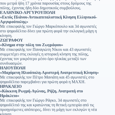
που μετρά ήδη 17 χρόνια παρουσίας στους δρόμους της
πόλης, έχοντας ήδη δύο δημοτικούς συμβούλους.
ΕΛΛΗΝΙΚΟ-ΑΡΓΥΡΟΥΠΟΛΗ
«Εκτός Πλάνου-Αντικαπιταλιστική Κίνηση Ελληνικού-
Αργυρούπολης»
Με επικεφαλής τον Γιώργο Μαρκόπουλο και 34 αγωνιστές
στο ψηφοδέλτιο δίνει για πρώτη φορά την εκλογική μάχη η
κίνηση.
ΖΩΓΡΑΦΟΥ
«Κίνημα στην πόλη του Ζωγράφου»
Με επικεφαλής τον Παναγιώτη Νίκου και 43 αγωνιστές
συμμετέχει στις εκλογές η ιστορική κίνηση της πόλης,
έχοντας τον μικρότερο μέσο όρο ηλικίας μεταξύ των
συνδυασμών.
ΗΛΙΟΥΠΟΛΗ
«Μαχόμενη Ηλιούπολη-Αριστερή Ανατρεπτική Κίνηση»
Με επικεφαλής τον Πέτρο Μανιάτη και 45 αγωνιστές στο
ψηφοδέλτιο παρεμβαίνει για πρώτη φορά η ΜΑΧΗ.
ΗΡΑΚΛΕΙΟ
«Κόκκινη Ρωγμή-Αγώνας, Ρήξη, Ανατροπή στο
Ηράκλειο»
Με επικεφαλής τον Γιώργο Ράγκο, 34 αγωνιστές στο
ψηφοδέλτιό της και κρατώντας τη θετική εμπειρία από τις
προηγούμενες απόπειρες, δίνει τη μάχη των εκλογών η νέα
κίνηση.