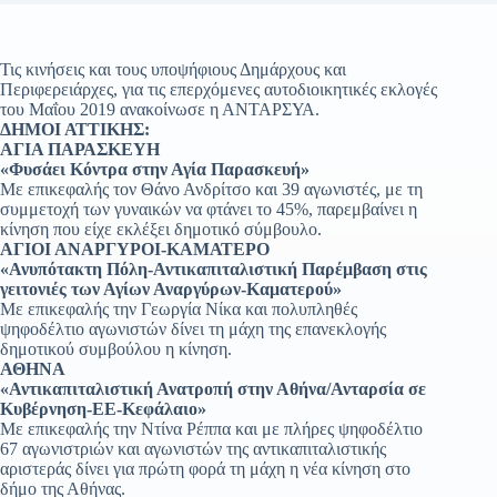
Τις κινήσεις και τους υποψήφιους Δημάρχους και
Περιφερειάρχες, για τις επερχόμενες αυτοδιοικητικές εκλογές
του Μαΐου 2019 ανακοίνωσε η ΑΝΤΑΡΣΥΑ.
ΔΗΜΟΙ ΑΤΤΙΚΗΣ:
ΑΓΙΑ ΠΑΡΑΣΚΕΥΗ
«Φυσάει Κόντρα στην Αγία Παρασκευή»
Με επικεφαλής τον Θάνο Ανδρίτσο και 39 αγωνιστές, με τη
συμμετοχή των γυναικών να φτάνει το 45%, παρεμβαίνει η
κίνηση που είχε εκλέξει δημοτικό σύμβουλο.
ΑΓΙΟΙ ΑΝΑΡΓΥΡΟΙ-ΚΑΜΑΤΕΡΟ
«Ανυπότακτη Πόλη-Αντικαπιταλιστική Παρέμβαση στις
γειτονιές των Αγίων Αναργύρων-Καματερού»
Με επικεφαλής την Γεωργία Νίκα και πολυπληθές
ψηφοδέλτιο αγωνιστών δίνει τη μάχη της επανεκλογής
δημοτικού συμβούλου η κίνηση.
ΑΘΗΝΑ
«Αντικαπιταλιστική Ανατροπή στην Αθήνα/Ανταρσία σε
Κυβέρνηση-ΕΕ-Κεφάλαιο»
Με επικεφαλής την Ντίνα Ρέππα και με πλήρες ψηφοδέλτιο
67 αγωνιστριών και αγωνιστών της αντικαπιταλιστικής
αριστεράς δίνει για πρώτη φορά τη μάχη η νέα κίνηση στο
δήμο της Αθήνας.