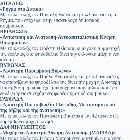
ΑΙΓΑΛΕΩ
«Ρήγμα στα Δυτικά»
Με επικεφαλής τον Παντελή Βαϊνά και με 43 αγωνιστές το
Ρήγμα, που στοχεύει στην επανεκλογή δημοτικού
συμβούλου.
ΒΡΙΛΗΣΣΙΑ
«Αντίσταση και Ανατροπή-Αντικαπιταλιστική Κίνηση
Βριλησσίων»
Με επικεφαλής τον Ορέστη Ηλία και με μεγάλη συμμετοχή
της νεολαίας στο ψηφοδέλτιο δίνει την εκλογική μάχη η νέα
κίνηση.
ΒΥΡΩΝΑΣ
«Αριστερή Παρέμβαση Βύρωνα»
Με επικεφαλής τον Παύλο Αναστούλη και με 43 αγωνιστές
να απαρτίζουν το ψηφοδέλτιο της δίνει την μάχη η Αριστερή
Παρέμβαση, η οποία έχει μακρόχρονη παρέμβαση και έχει
εκλέξει τρεις συνεχόμενες φορές δημοτικό σύμβουλο.
ΓΛΥΦΑΔΑ
«Αριστερή Πρωτοβουλία Γλυφάδας-Με την αριστερά
της ρήξης και της ανατροπής»
Με επικεφαλής τον Παναγιώτη Βασιλάκη και 42 αγωνιστές
παρεμβαίνει μάχη η κίνηση.
ΔΑΦΝΗ-ΥΜΗΤΤΟΣ
«Μαχόμενη Αριστερή Δύναμη Ανατροπής (ΜΑΡΙΔΑ)»
Με επικεφαλής τον Γιώργο Μητροβγένη κατεβαίνει η κίνηση