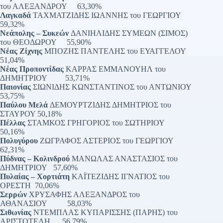
του ΑΛΕΞΑΝΔΡΟΥ 63,30%
Λαγκαδά
ΤΑΧΜΑΤΖΙΔΗΣ ΙΩΑΝΝΗΣ του ΓΕΩΡΓΙΟΥ
59,32%
Νεάπολης – Συκεών
ΔΑΝΙΗΛΙΔΗΣ ΣΥΜΕΩΝ (ΣΙΜΟΣ)
του ΘΕΟΔΩΡΟΥ 55,90%
Νέας Ζίχνης
ΜΠΟΖΗΣ ΠΑΝΤΕΛΗΣ του ΕΥΑΓΓΕΛΟΥ
51,04%
Νέας Προποντίδας
ΚΑΡΡΑΣ ΕΜΜΑΝΟΥΗΛ του
ΔΗΜΗΤΡΙΟΥ 53,71%
Παιονίας
ΣΙΩΝΙΔΗΣ ΚΩΝΣΤΑΝΤΙΝΟΣ του ΑΝΤΩΝΙΟΥ
53,75%
Παύλου Μελά
ΔΕΜΟΥΡΤΖΙΔΗΣ ΔΗΜΗΤΡΙΟΣ του
ΣΤΑΥΡΟΥ 50,18%
Πέλλας
ΣΤΑΜΚΟΣ ΓΡΗΓΟΡΙΟΣ του ΣΩΤΗΡΙΟΥ
50,16%
Πολυγύρου
ΖΩΓΡΑΦΟΣ ΑΣΤΕΡΙΟΣ του ΓΕΩΡΓΙΟΥ
62,31%
Πύδνας – Κολινδρού
MΑΝΩΛΑΣ ΑΝΑΣΤΑΣΙΟΣ του
ΔΗΜΗΤΡΙΟΥ 57,60%
Πυλαίας – Χορτιάτη
ΚΑΪΤΕΖΙΔΗΣ ΙΓΝΑΤΙΟΣ του
ΟΡΕΣΤΗ 70,06%
Σερρών
ΧΡΥΣΑΦΗΣ ΑΛΕΞΑΝΔΡΟΣ του
ΑΘΑΝΑΣΙΟΥ 58,03%
Σιθωνίας
ΝΤΕΜΠΛΑΣ ΚΥΠΑΡΙΣΣΗΣ (ΠΑΡΗΣ) του
ΑΡΙΣΤΟΤΕΛΗ 56,79%