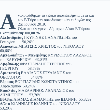
Α
νακοινώθηκαν τα τελικά αποτελέσματα μετά και
τον Β΄Γύρο των αυτοδιοικητικών εκλογών της
2ας Ιουνίου 2019.
Όλοι οι εκλεγμένοι Δήμαρχοι Α΄και Β΄Γύρου:
Ενσωμάτωση:100,00 %
Αλεξανδρείας
ΓΚΥΡΙΝΗΣ ΠΑΝΑΓΙΩΤΗΣ του
Γεωργίου 50,26%
Αλμωπίας
ΜΠΑΤΣΗΣ ΧΡΗΣΤΟΣ του ΝΙΚΟΛΑΟΥ
60,66%
Αμπελοκήπων – Μενεμένης
ΚΥΡΙΖΟΓΛΟΥ ΛΑΖΑΡΟΣ
του ΕΛΕΥΘΕΡΙΟΥ 69,81%
Αμφίπολης
ΦΡΑΣΤΑΝΛΗΣ ΣΤΕΡΓΙΟΣ του
ΓΕΩΡΓΙΟΥ 58,73%
Αριστοτέλη
ΒΑΛΙΑΝΟΣ ΣΤΥΛΙΑΝΟΣ του
ΘΕΟΛΟΓΟΥ 54,88%
Βέροιας
ΒΟΡΓΙΑΖΙΔΗΣ ΚΩΝΣΤΑΝΤΙΝΟΣ του
Χαράλαμπου 59,24%
Βισαλτίας
ΜΑΣΛΑΡΙΝΟΣ ΑΘΑΝΑΣΙΟΣ του
ΔΗΜΗΤΡΙΟΥ 53,76%
Βόλβης
ΛΙΑΜΑΣ ΔΙΑΜΑΝΤΗΣ του ΙΩΑΝΝΗ 55,32%
Δέλτα
ΙΩΑΝΝΙΔΗΣ ΙΩΑΝΝΗΣ του ΝΙΚΟΛΑΟΥ
53,20%