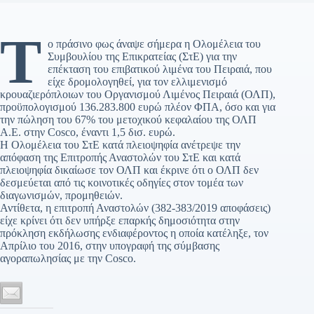
Τ
ο πράσινο φως άναψε σήμερα η Ολομέλεια του
Συμβουλίου της Επικρατείας (ΣτΕ) για την
επέκταση του επιβατικού λιμένα του Πειραιά, που
είχε δρομολογηθεί, για τον ελλιμενισμό
κρουαζιερόπλοιων του Οργανισμού Λιμένος Πειραιά (ΟΛΠ),
προϋπολογισμού 136.283.800 ευρώ πλέον ΦΠΑ, όσο και για
την πώληση του 67% του μετοχικού κεφαλαίου της ΟΛΠ
Α.Ε. στην Cosco, έναντι 1,5 δισ. ευρώ.
Η Ολομέλεια του ΣτΕ κατά πλειοψηφία ανέτρεψε την
απόφαση της Επιτροπής Αναστολών του ΣτΕ και κατά
πλειοψηφία δικαίωσε τον ΟΛΠ και έκρινε ότι ο ΟΛΠ δεν
δεσμεύεται από τις κοινοτικές οδηγίες στον τομέα των
διαγωνισμών, προμηθειών.
Αντίθετα, η επιτροπή Αναστολών (382-383/2019 αποφάσεις)
είχε κρίνει ότι δεν υπήρξε επαρκής δημοσιότητα στην
πρόκληση εκδήλωσης ενδιαφέροντος η οποία κατέληξε, τον
Απρίλιο του 2016, στην υπογραφή της σύμβασης
αγοραπωλησίας με την Cosco.