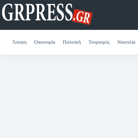
Μετάβαση
στο
περιεχόμενο
Άποψη
Οικονομία
Πολιτική
Τουρισμός
Ναυτιλία