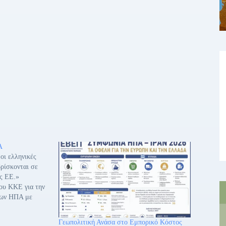
Α
οι ελληνικές
βρίσκονται σε
ς ΕΕ.»
ου ΚΚΕ για την
των ΗΠΑ με
εξαμενόπλοια
 ανακοίνωση
Γεωπολιτική Ανάσα στο Εμπορικό Κόστος