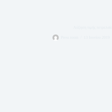
Αύξηση τιμής πετρελαί
Press room
13 Ιουνίου 2019