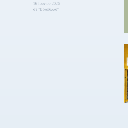
ες επιθέσεις σε
16 Ιουνίου 2026
 στον Κόλπο…
σε "Εξώφυλλο"