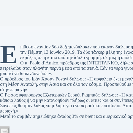
Ε
πίθεση εναντίον δύο δεξαμενόπλοιων που έκαναν διέλευσ
την Πέμπτη 13 Ιουνίου 2019. Τα δύο τάνκερ μέλη της 
εκρήξεις σε ή κάτω από την ίσαλο γραμμή, σε μικρή απόσ
Ο κ. Paolo d’Amico, πρόεδρος της INTERTANKO, δήλωσε:
πετρελαίου στον πλανήτη περνά μέσα από τα στενά. Εάν τα νερά γίν
μπορεί να διακινδυνεύσει».
Ο πρόεδρος του Ιράν Χασάν Ροχανί δήλωσε: «Η ασφάλεια έχει μεγάλ
στη Μέση Ανατολή, στην Ασία και σε όλο τον κόσμο. Προσπαθούμε π
στην περιοχή».
Ο Ρώσος υφυπουργός Εξωτερικών Σερκέι Ριαμπκόφ δήλωσε: «Η κατάστ
κάποιο λάθος ή να μην κατανοηθούν πλήρως οι αιτίες και οι συνέπειε
Συνεπώς θα ήταν λάθος να μιλάμε για ένα περαστικό επεισόδιο. Αυτό
περιοχή.»
Μετά το συμβάν σημειώθηκε άνοδος 3% σε brent και αμερικανικό αρ