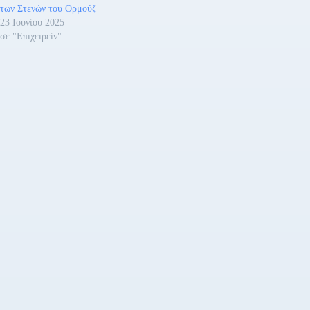
επισημαίνεται: «Οι τελευταί
των Στενών του Ορμούζ
δεξαμενόπλοια, που έπλεαν
23 Ιουνίου 2025
σε "Επιχειρείν"