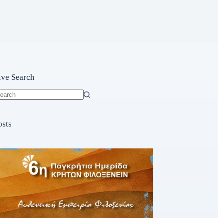
ive Search
o
sults
osts