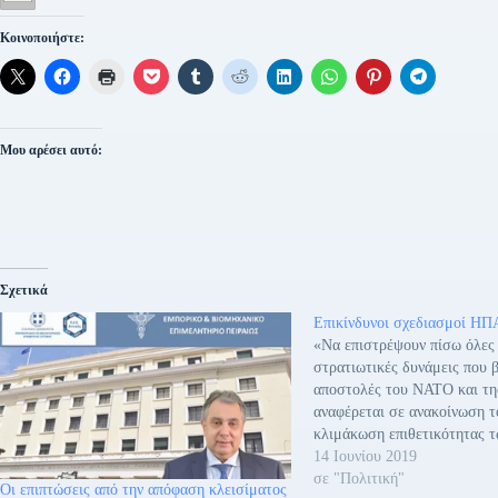
Κοινοποιήστε:
Μου αρέσει αυτό:
Σχετικά
Επικίνδυνοι σχεδιασμοί ΗΠ
«Να επιστρέψουν πίσω όλες 
στρατιωτικές δυνάμεις που 
αποστολές του ΝΑΤΟ και τη
αναφέρεται σε ανακοίνωση τ
κλιμάκωση επιθετικότητας 
αφορμή τις επιθέσεις στα δ
14 Ιουνίου 2019
στον Κόλπο του Ομάν. Στην
σε "Πολιτική"
Οι επιπτώσεις από την απόφαση κλεισίματος