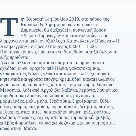
Τ
ην Κυριακή 14η Ιουλίου 2019, στο πάρκο της
Καραολή & Δημητρίου απέναντι από το
Δημαρχείο, θα διεξαχθεί η κοινωνική δράση
«Χωριό Παραγωγών και καταναλωτών», που
διοργανώνεται από τον «Σύλλογο Καταναλωτών Βύρωνα – Η
Αλληλεγγύη» με ώρες λειτουργίας 08:00 – 15:00.
Πιο συγκεκριμένα, πρόκειται να διατεθούν μεταξύ άλλων τα
εξής προϊόντα:
Αλεύρι, αλλαντικά, αρτοσκευάσματα, απορρυπαντικά,
αχλάδια, αυγά, αραχίδα από Ηλεία, γαλακτοκομικά,
γλυκοπατάτες Νάξου, γλυκά κουταλιού, ελιές, ζυμαρικά,
κηπευτικά και φρούτα εποχής, κρεμμύδια, καραμελωμένοι
ξηροί καρποί, καραμέλες, κέτσαπ, κρητικά τυριά, λάδι από
Μεσσηνία, λάδι από Αργολίδα, λαζάνια, λεμόνια, λουκάνικα,
παραδοσιακά λουκάνικα, λουκούμια, μανταρίνια,
μαρμελάδες, μέλι, μήλα, ξερά σύκα, ξηροί καρποί, ξύδι,
οίνος, όσπρια, παξιμάδια, παραδοσιακά εδέσματα, πατάτες,
πελτές τομάτας, πίτες, πορτοκάλια, ρίγανη, ρύζι, σάλτσες,
σκόρδα, σταφίδες, ταχίνι, τσίπουρο, τυροκομικά, χαλβάς,
χαλβάς Φαρσάλων, γλυκά χωρίς ζάχαρη, χειροποίητες πίτες,
αρωματικά βότανα.