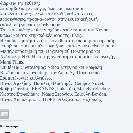
διάρκεια της έκθεσης.
Σε συμβολική αναλογία, δώδεκα εικαστικοί
«συνδαιτυμόνες», δώδεκα δηλαδή καλλιτεχνικές
προσεγγίσεις, προσκαλούνται στην εκθεσιακή αυτή
εκδήλωση για να τη συνθέσουν.
Τα εικαστικά έργα θα ενταχθούν στην έκταση του Κήπου
καθώς και στο κτιριακό κέλυφος της Βίλας.
Η επισκεψιμότητα για το κοινό θα επιτρέπεται μετά τη δύση
του ηλίου, όταν οι πύλες ανοίξουν και το Δείπνο είναι έτοιμο.
Mε την υποστήριξη του Οργανισμού Πολιτισμού και
Ανάπτυξης ΝΕΟΝ και της ανεξάρτητης εταιρείας παραγωγής
Marni Films.
Επιμέλεια-Συντονισμός: Νάιρα Στεργίου και Εριφύλη
Βενέρη σε συνεργασία με τον Δήμο Αγ. Παρασκευής.
Συμμετέχοντες καλλιτέχνες:
Πάνος Αμελίδης, Βασίλης Βλασταράς, Campus Novel,
Φοίβη Γιαννίση, ERRANDS, Poka-Yio, Madelyn Roehrig,
Κωστής Σταφυλάκης, Νάιρα Στεργίου, Εριφύλη Βενέρη,
Πάνος Χαραλάμπους, HOPE, Αλέξανδρος Ψυχούλης.
Κοινοποιήστε: