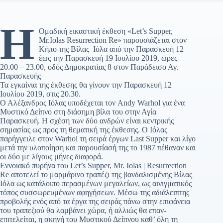
Η
Ομαδική εικαστική έκθεση «Let’s Supper,
Mr.Iolas Resurrection Re» παρουσιάζεται στον
Κήπο της Βίλας Ιόλα από την Παρασκευή 12
έως την Παρασκευή 19 Ιουλίου 2019, ώρες
20.00 – 23.00, οδός Δημοκρατίας 8 στον Παράδεισο Αγ.
Παρασκευής
Τα εγκαίνια της έκθεσης θα γίνουν την Παρασκευή 12
Ιουλίου 2019, στις 20.30.
Ο Αλέξανδρος Ιόλας υποδέχεται τον Andy Warhol για ένα
Μυστικό Δείπνο στη διάσημη βίλα του στην Αγία
Παρασκευή. Η σχέση των δύο ανδρών είναι κεντρικής
σημασίας ως προς τη θεματική της έκθεσης. Ο Ιόλας
παρήγγειλε στον Warhol τη σειρά έργων Last Supper και λίγο
μετά την υλοποίηση και παρουσίασή της το 1987 πέθαναν και
οι δύο με λίγους μήνες διαφορά.
Εννοιακό πυρήνα του Let’s Supper, Mr. Iolas | Resurrection
Re αποτελεί το μαρμάρινο τραπέζι της βανδαλισμένης Βίλας
Ιόλα ως κατάλοιπο περασμένων μεγαλείων, ως αινιγματικός
τόπος συσσωρευμένων αφηγήσεων. Μέσω της αδιάλειπτης
προβολής ενός από τα έργα της σειράς πάνω στην επιφάνεια
του τραπεζιού θα λαμβάνει χώρα, ή αλλιώς θα επαν-
επιτελείται, η σκηνή του Μυστικού Δείπνου καθ’ όλη τη