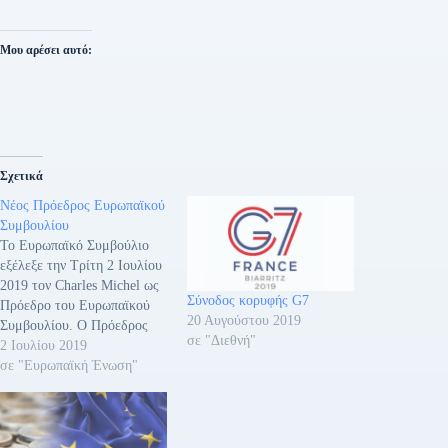
Μου αρέσει αυτό:
Σχετικά
Νέος Πρόεδρος Ευρωπαϊκού
Συμβουλίου
Το Ευρωπαϊκό Συμβούλιο
εξέλεξε την Τρίτη 2 Ιουλίου
2019 τον Charles Michel ως
Σύνοδος κορυφής G7
Πρόεδρο του Ευρωπαϊκού
20 Αυγούστου 2019
Συμβουλίου. Ο Πρόεδρος
σε "Διεθνή"
του Ευρωπαϊκού
2 Ιουλίου 2019
Συμβουλίου εκλέγεται για
σε "Ευρωπαϊκή Ένωση"
την περίοδο από την 1η
Δεκεμβρίου 2019 έως τις 31
Μαΐου 2022. Η εντολή των
δυόμισι ετών του Προέδρου