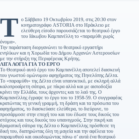
Τ
ο Σάββατο 19 Οκτωβρίου 2019, στις 20:30 στον
κινηματογράφο ASTORIA στο Ηράκλειο με
ελεύθερη είσοδο παρουσιάζεται το θεατρικό έργο
του Ιάκωβου Καμπανέλλη το «παραμύθι χωρίς
όνομα».
Την παράσταση διοργανώνει το θεατρικό εργαστήρι
ενηλίκων και η Χορωδία του Δήμου Αρχανών Αστερουσίων
με την στήριξη της Περιφέρειας Κρήτης.
ΛΙΓΑ ΛΟΓΙΑ ΓΙΑ ΤΟ ΕΡΓΟ
Το Θεατρικό αυτό έργο του Καμπανέλλη αποτελεί διασκευή
του γνωστού ομώνυμου αφηγήματος της Πηνελόπης Δέλτα.
Το «παραμύθι» της Δέλτα είναι υπαινικτικό, με σκληρή αλλά
καλοπροαίρετη σάτιρα, με πίκρα αλλά και με αισιοδοξία
κρίνει την Ελλάδα, τους άρχοντες και το λαό της. Ο
Καμπανέλλης έγραψε το έργο του το 1958-59. Ο συγγραφέας
κρατώντας τη γενική γραμμή, τη δράση και τα πρόσωπα του
αφηγήματος, το διασκεύασε ελεύθερα, το διεύρυνε, το
προσάρμοσε στην εποχή του και του έδωσε τους δικούς του
στόχους και τους δικούς του υπαινιγμούς. Στην πικρή και
δραματική σάτιρα της Δέλτα ο Καμπανέλλης πρόσθεσε τη
δική του, διατηρώντας όλη τη μαγεία και την αφέλεια του
παραμυθιού και οικοδομώντας πάνω σ’ αυτά ένα θεατρικό