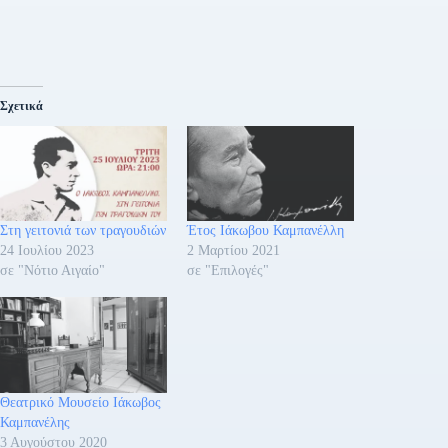
Σχετικά
Στη γειτονιά των τραγουδιών
Έτος Ιάκωβου Καμπανέλλη
24 Ιουλίου 2023
2 Μαρτίου 2021
σε "Νότιο Αιγαίο"
σε "Επιλογές"
Θεατρικό Μουσείο Ιάκωβος
Καμπανέλης
3 Αυγούστου 2020