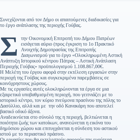
Συνεχίζονται από τον Δήμο οι απαιτούμενες διαδικασίες για
το έργο ανάπλασης της περιοχής Γούβας.
Σ
την Οικονομική Επιτροπή του Δήμου Πατρέων
εισάγεται αύριο (προς έγκριση το 1ο Πρακτικό
Ανοιχτής Δημοπρασίας της Επιτροπής
Διαγωνισμού για το έργο «Ολοκληρωμένη Αστική
Ανάπτυξη Ιστορικού κέντρου Πάτρας – Αστική Ανάπλαση
Περιοχής Γούβας» προϋπολογισμού 1.108.867,00€.
Η Μελέτη του έργου αφορά στην εκτέλεση εργασιών στην
περιοχή της Γούβας και συγκεκριμένα παρεμβάσεις σε
κοινόχρηστους χώρους.
Με τις εργασίες αυτές ολοκληρώνονται τα έργα σε μια
εξαιρετικά υποβαθμισμένη περιοχή, που γειτνιάζει με το
ιστορικό κέντρο, τον κύριο πνεύμονα πρασίνου της πόλης το
Δασύλλιο, αλλά και με την οδό Κανακάρη που αποτελεί
βασικό οδικό άξονα.
Αναδεικνύεται στο σύνολό της η περιοχή, βελτιώνεται η
ποιότητα ζωής των κατοίκων, ανανεώνεται η εικόνα του
δημόσιου χώρου και επιτυγχάνεται η σύνδεση του αστικού
ιστού με το περιαστικό πράσινο.
Οι εργασίες που θα εκτελεστούν αφορούν την ευρύτερη