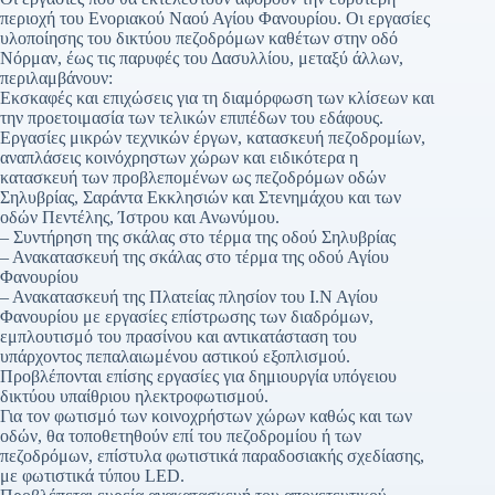
περιοχή του Ενοριακού Ναού Αγίου Φανουρίου. Οι εργασίες
υλοποίησης του δικτύου πεζοδρόμων καθέτων στην οδό
Νόρμαν, έως τις παρυφές του Δασυλλίου, μεταξύ άλλων,
περιλαμβάνουν:
Εκσκαφές και επιχώσεις για τη διαμόρφωση των κλίσεων και
την προετοιμασία των τελικών επιπέδων του εδάφους.
Εργασίες μικρών τεχνικών έργων, κατασκευή πεζοδρομίων,
αναπλάσεις κοινόχρηστων χώρων και ειδικότερα η
κατασκευή των προβλεπομένων ως πεζοδρόμων οδών
Σηλυβρίας, Σαράντα Εκκλησιών και Στενημάχου και των
οδών Πεντέλης, Ίστρου και Ανωνύμου.
– Συντήρηση της σκάλας στο τέρμα της οδού Σηλυβρίας
– Ανακατασκευή της σκάλας στο τέρμα της οδού Αγίου
Φανουρίου
– Ανακατασκευή της Πλατείας πλησίον του Ι.Ν Αγίου
Φανουρίου με εργασίες επίστρωσης των διαδρόμων,
εμπλουτισμό του πρασίνου και αντικατάσταση του
υπάρχοντος πεπαλαιωμένου αστικού εξοπλισμού.
Προβλέπονται επίσης εργασίες για δημιουργία υπόγειου
δικτύου υπαίθριου ηλεκτροφωτισμού.
Για τον φωτισμό των κοινοχρήστων χώρων καθώς και των
οδών, θα τοποθετηθούν επί του πεζοδρομίου ή των
πεζοδρόμων, επίστυλα φωτιστικά παραδοσιακής σχεδίασης,
με φωτιστικά τύπου LED.