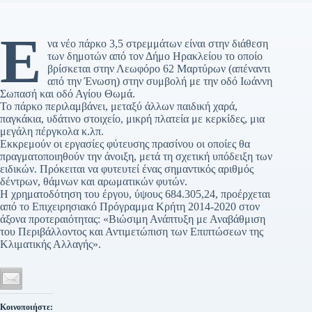
Έ
να νέο πάρκο 3,5 στρεμμάτων είναι στην διάθεση
των δημοτών από τον Δήμο Ηρακλείου το οποίο
βρίσκεται στην Λεωφόρο 62 Μαρτύρων (απέναντι
από την Ένωση) στην συμβολή με την οδό Ιωάννη
Σωπασή και οδό Αγίου Θωμά.
Το πάρκο περιλαμβάνει, μεταξύ άλλων παιδική χαρά,
παγκάκια, υδάτινο στοιχείο, μικρή πλατεία με κερκίδες, μια
μεγάλη πέργκολα κ.λπ.
Εκκρεμούν οι εργασίες φύτευσης πρασίνου οι οποίες θα
πραγματοποιηθούν την άνοιξη, μετά τη σχετική υπόδειξη των
ειδικών. Πρόκειται να φυτευτεί ένας σημαντικός αριθμός
δέντρων, θάμνων και αρωματικών φυτών.
Η χρηματοδότηση του έργου, ύψους 684.305,24, προέρχεται
από το Επιχειρησιακό Πρόγραμμα Κρήτη 2014-2020 στον
άξονα προτεραιότητας: «Βιώσιμη Ανάπτυξη με Αναβάθμιση
του Περιβάλλοντος και Αντιμετώπιση των Επιπτώσεων της
Κλιματικής Αλλαγής».
Κοινοποιήστε: