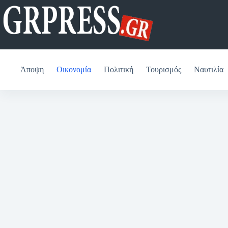
Μετάβαση
στο
περιεχόμενο
Άποψη
Οικονομία
Πολιτική
Τουρισμός
Ναυτιλία