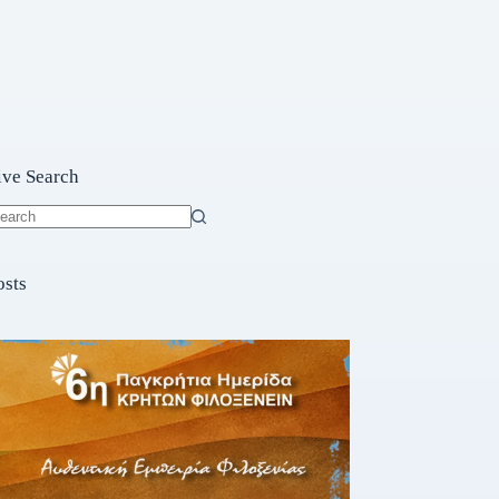
ive Search
o
sults
osts