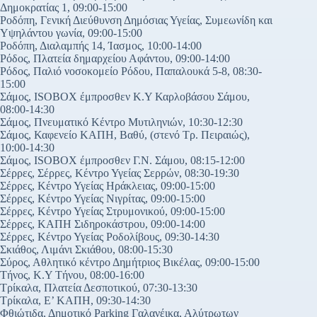
Δημοκρατίας 1, 09:00-15:00
Ροδόπη, Γενική Διεύθυνση Δημόσιας Υγείας, Συμεωνίδη και
Υψηλάντου γωνία, 09:00-15:00
Ροδόπη, Διαλαμπής 14, Ίασμος, 10:00-14:00
Ρόδος, Πλατεία δημαρχείου Αφάντου, 09:00-14:00
Ρόδος, Παλιό νοσοκομείο Ρόδου, Παπαλουκά 5-8, 08:30-
15:00
Σάμος, ISOBOX έμπροσθεν Κ.Υ Καρλοβάσου Σάμου,
08:00-14:30
Σάμος, Πνευματικό Κέντρο Μυτιληνιών, 10:30-12:30
Σάμος, Καφενείο ΚΑΠΗ, Βαθύ, (στενό Τρ. Πειραιώς),
10:00-14:30
Σάμος, ISOBOX έμπροσθεν Γ.Ν. Σάμου, 08:15-12:00
Σέρρες, Σέρρες, Κέντρο Υγείας Σερρών, 08:30-19:30
Σέρρες, Κέντρο Υγείας Ηράκλειας, 09:00-15:00
Σέρρες, Κέντρο Υγείας Νιγρίτας, 09:00-15:00
Σέρρες, Κέντρο Υγείας Στρυμονικού, 09:00-15:00
Σέρρες, ΚΑΠΗ Σιδηροκάστρου, 09:00-14:00
Σέρρες, Κέντρο Υγείας Ροδολίβους, 09:30-14:30
Σκιάθος, Λιμάνι Σκιάθου, 08:00-15:30
Σύρος, Αθλητικό κέντρο Δημήτριος Βικέλας, 09:00-15:00
Τήνος, Κ.Υ Τήνου, 08:00-16:00
Τρίκαλα, Πλατεία Δεσποτικού, 07:30-13:30
Τρίκαλα, Ε’ ΚΑΠΗ, 09:30-14:30
Φθιώτιδα, Δημοτικό Parking Γαλανέικα, Αλύτρωτων