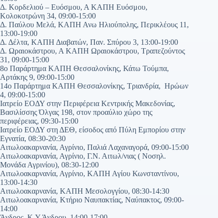
Δ. Κορδελιού – Ευόσμου, Α ΚΑΠΗ Ευόσμου,
Κολοκοτρώνη 34, 09:00-15:00
Δ. Παύλου Μελά, ΚΑΠΗ Ανω Ηλιούπολης, Περικλέους 11,
13:00-19:00
Δ. Δέλτα, ΚΑΠΗ Διαβατών, Παν. Σπύρου 3, 13:00-19:00
Δ. Ωραιοκάστρου, Α ΚΑΠΗ Ωραιοκάστρου, Τραπεζούντος
31, 09:00-15:00
8ο Παράρτημα ΚΑΠΗ Θεσσαλονίκης, Κάτω Τούμπα,
Αρτάκης 9, 09:00-15:00
14ο Παράρτημα ΚΑΠΗ Θεσσαλονίκης, Τριανδρία, Ηρώων
4, 09:00-15:00
Ιατρείο ΕΟΔΥ στην Περιφέρεια Κεντρικής Μακεδονίας,
Βασιλίσσης Όλγας 198, στον προαύλιο χώρο της
περιφέρειας, 09:30-15:00
Ιατρείο ΕΟΔΥ στη ΔΕΘ, είσοδος από Πύλη Εμπορίου στην
Εγνατία, 08:30-20:30
Αιτωλοακαρνανία, Αγρίνιο, Παλιά Λαχαναγορά, 09:00-15:00
Αιτωλοακαρνανία, Αγρίνιο, Γ.Ν. Αιτωλ/νιας ( Νοσηλ.
Μονάδα Αγρινίου), 08:30-12:00
Αιτωλοακαρνανία, Αγρίνιο, ΚΑΠΗ Αγίου Κωνσταντίνου,
13:00-14:30
Αιτωλοακαρνανία, ΚΑΠΗ Μεσολογγίου, 08:30-14:30
Αιτωλοακαρνανία, Κτήριο Ναυπακτίας, Ναύπακτος, 09:00-
14:00
Άνδρος, Κ.Υ Άνδρου, 14:00-17:00