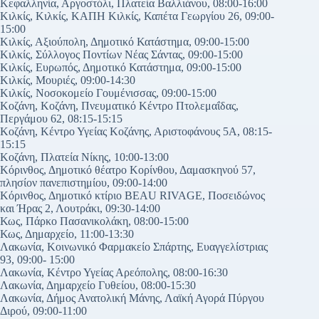
Κεφαλληνία, Αργοστόλι, Πλατεία Βαλλιάνου, 08:00-16:00
Κιλκίς, Κιλκίς, ΚΑΠΗ Κιλκίς, Καπέτα Γεωργίου 26, 09:00-
15:00
Κιλκίς, Αξιούπολη, Δημοτικό Κατάστημα, 09:00-15:00
Κιλκίς, Σύλλογος Ποντίων Νέας Σάντας, 09:00-15:00
Κιλκίς, Ευρωπός, Δημοτικό Κατάστημα, 09:00-15:00
Κιλκίς, Μουριές, 09:00-14:30
Κιλκίς, Νοσοκομείο Γουμένισσας, 09:00-15:00
Κοζάνη, Κοζάνη, Πνευματικό Κέντρο Πτολεμαΐδας,
Περγάμου 62, 08:15-15:15
Κοζάνη, Κέντρο Υγείας Κοζάνης, Αριστοφάνους 5Α, 08:15-
15:15
Κοζάνη, Πλατεία Νίκης, 10:00-13:00
Κόρινθος, Δημοτικό θέατρο Κορίνθου, Δαμασκηνού 57,
πλησίον πανεπιστημίου, 09:00-14:00
Κόρινθος, Δημοτικό κτίριο BEAU RIVAGE, Ποσειδώνος
και Ήρας 2, Λουτράκι, 09:30-14:00
Κως, Πάρκο Πασανικολάκη, 08:00-15:00
Κως, Δημαρχείο, 11:00-13:30
Λακωνία, Κοινωνικό Φαρμακείο Σπάρτης, Ευαγγελίστριας
93, 09:00- 15:00
Λακωνία, Κέντρο Υγείας Αρεόπολης, 08:00-16:30
Λακωνία, Δημαρχείο Γυθείου, 08:00-15:30
Λακωνία, Δήμος Ανατολική Μάνης, Λαϊκή Αγορά Πύργου
Διρού, 09:00-11:00