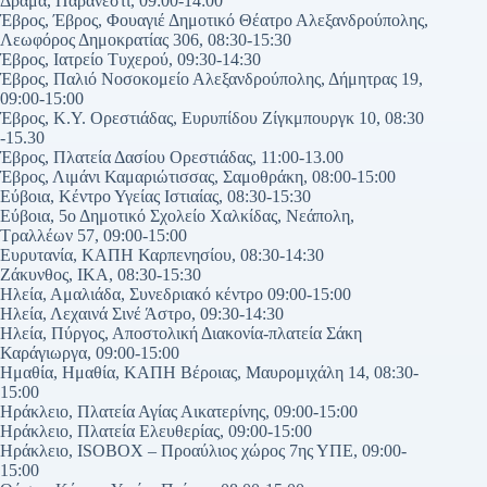
Δράμα, Παρανέστι, 09:00-14:00
Έβρος, Έβρος, Φουαγιέ Δημοτικό Θέατρο Αλεξανδρούπολης,
Λεωφόρος Δημοκρατίας 306, 08:30-15:30
Έβρος, Ιατρείο Τυχερού, 09:30-14:30
Έβρος, Παλιό Νοσοκομείο Αλεξανδρούπολης, Δήμητρας 19,
09:00-15:00
Έβρος, Κ.Υ. Ορεστιάδας, Ευρυπίδου Ζίγκμπουργκ 10, 08:30
-15.30
Έβρος, Πλατεία Δασίου Ορεστιάδας, 11:00-13.00
Έβρος, Λιμάνι Καμαριώτισσας, Σαμοθράκη, 08:00-15:00
Εύβοια, Κέντρο Υγείας Ιστιαίας, 08:30-15:30
Εύβοια, 5ο Δημοτικό Σχολείο Χαλκίδας, Νεάπολη,
Τραλλέων 57, 09:00-15:00
Ευρυτανία, ΚΑΠΗ Καρπενησίου, 08:30-14:30
Ζάκυνθος, ΙΚΑ, 08:30-15:30
Ηλεία, Αμαλιάδα, Συνεδριακό κέντρο 09:00-15:00
Ηλεία, Λεχαινά Σινέ Άστρο, 09:30-14:30
Ηλεία, Πύργος, Αποστολική Διακονία-πλατεία Σάκη
Καράγιωργα, 09:00-15:00
Ημαθία, Ημαθία, ΚΑΠΗ Βέροιας, Μαυρομιχάλη 14, 08:30-
15:00
Ηράκλειο, Πλατεία Αγίας Αικατερίνης, 09:00-15:00
Ηράκλειο, Πλατεία Ελευθερίας, 09:00-15:00
Ηράκλειο, ISOBOX – Προαύλιος χώρος 7ης ΥΠΕ, 09:00-
15:00