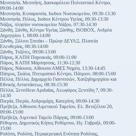
Μεσσηνία, Μεσσήνη, Δασκαρόλειο Πολιτιστικό Κέντρο,
09:00-14:00
Μεσσηνία, Κυπαρισσία, Isobox Νοσοκομείου, 09:30-13:30
Μεσσηνία, Πύλος, Isobox Κέντρου Υγείας, 09:30-13:30
Νάξος, πλησίον νοσοκομείου Νάξου, 07:30-14:30
Ξάνθη, Ξάνθη, Κέντρο Υγείας Ξάνθης, ISOBOX, Ανδρέα
Δημητρίου 1, 08:00-14:00
Ξάνθη, Ξύλινο Σπιτάκι – Πρώην ΔΕΥΑΞ, Πλατεία
Ελευθερίας, 08:30-14:00
Ξάνθη, Τοξότες, 09:00-13:00
Πάρος, ΚΑΠΗ Παροικιάς, 09:00-11:00
Πάρος, ΚΑΠΗ Μάρπησσας, 11:30-12:30
Πάρος, Νάουσα, Αίθουσα ΑΜΕΣ Νηρέα, 13:30-14:45
Πάτμος, Σκάλα, Πνευματικό Κέντρο, Πάτμιον, 08:00-15:00
Πέλλα, Πέλλα, Δημαρχείο Γιαννιτσών, Χατζηδημητρίου και
Εθνικής Αντιστάσεως, 08:30-15:30
Πέλλα, Ξενιτίδειο Αριδαίας, Λεωφόρος Ξενιτίδη 7, 09:30-
14:30
Πιερία, Πιερία, Ανδρομάχη, Κατερίνη, 09:00-14:30
Πρέβεζα, Αίθουσα Λιμενικού Ταμείου, Ελ. Βενιζέλου 20,
09:00-15:00
Πρέβεζα, Λιμενικό Ταμείο Πάργας, 09:00-13:00
Ρέθυμνο, Δημοτικός Κήπος Ρεθύμνου, Ηγ. Γαβριήλ, 09:00-
15:00
Ροδόπη, Ροδόπη, Περιφερειακή Ενότητα Ροδόπης,