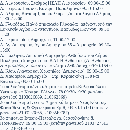
Δ. Αμαρουσίου, Σταθμός ΗΣΑΠ Αμαρουσίου, 09:30-15:00
Δ. Πειραιά, Πλατεία Κανάρη, Πασαλιμάνι, 09:30-15:00
Δ. Αλίμου, Κανάρη 1, παραπλεύρως Δημοτολογίου Αλίμου,
12:00-18:00
Δ. Γλυφάδας, Παλιό Δημαρχείο Γλυφάδας, απέναντι από την
Εκκλησία Αγίου Κωνσταντίνου, Βασιλέως Κων/νου, 09:30-
15:00
Δ. Περιστερίου, Δημαρχείο, 11:00-17:00
Δ. Αγ. Δημητρίου, Αγίου Δημητρίου 55 – Δημαρχείο, 09:30-
15:00
Δ. Παλλήνης, Δημοτικό Διαμέρισμα Ανθούσας του Δήμου
Παλλήνης, στον χώρο του ΚΑΠΗ Ανθούσας (Λ. Ανθούσας
& Αμαλιάδος δίπλα στην κοινότητα Ανθούσας), 09:30-15:00
Δ. Ιλίου, Αίαντος και Χρυσηίδος (Δημαρχείο), 09:00-15:00
Δ. Χαϊδαρίου, Δημαρχείο – Στρ. Καραϊσκάκη 138 και
Επαύλεως, 09:00-15:00
1ο πολυδύναμο κέντρο-Δημοτικό Ιατρείο-Καλφοπούλειο
Υγειονομικό Κέντρο, Σόλωνος 78 09:30-19:30 (κατόπιν
ραντεβού-2103626869, 210362869)
2ο πολυδύναμο Κέντρο-Δημοτικό Ιατρείο-Νέος Κόσμος,
Φανοσθένους & Φρειδερίκου Σμιθ, 09:30-15:00 (κατόπιν
ραντεβού-2109239865, 2109249787)
3ο Δημοτικό Ιατρείο-Πετράλωνα, θεσσαλονίκης &
Ηρακλειδών, 09:30-15:00 (κατόπιν ραντεβού-2103427515,
-513, 2103469165)