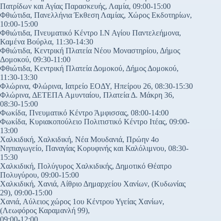
Πατρίδων και Αγίας Παρασκευής, Λαμία, 09:00-15:00
Φθιώτιδα, Πανελλήνια Έκθεση Λαμίας, Χώρος Εκδοτηρίων,
10:00-15:00
Φθιώτιδα, Πνευματικό Κέντρο Ι.Ν Αγίου Παντελεήμονα,
Καμένα Βούρλα, 11:30-14:30
Φθιώτιδα, Κεντρική Πλατεία Νέου Μοναστηρίου, Δήμος
Δομοκού, 09:30-11:00
Φθιώτιδα, Κεντρική Πλατεία Δομοκού, Δήμος Δομοκού,
11:30-13:30
Φλώρινα, Φλώρινα, Ιατρείο ΕΟΔΥ, Ηπείρου 26, 08:30-15:30
Φλώρινα, ΔΕΤΕΠΑ Αμυνταίου, Πλατεία Δ. Μάκρη 36,
08:30-15:00
Φωκίδα, Πνευματικό Κέντρο Άμφισσας, 08:00-14:00
Φωκίδα, Κυριακοπούλειο Πολιτιστικό Κέντρο Ιτέας, 09:00-
13:00
Χαλκιδική, Χαλκιδική, Νέα Μουδανιά, Πρώην 4ο
Νηπιαγωγείο, Παναγίας Κορυφινής και Καλόλιμνου, 08:30-
15:30
Χαλκιδική, Πολύγυρος Χαλκιδικής, Δημοτικό Θέατρο
Πολυγύρου, 09:00-15:00
Χαλκιδική, Χανιά, Αίθριο Δημαρχείου Χανίων, (Κυδωνίας
29), 09:00-15:00
Χανιά, Αύλειος χώρος 1ου Κέντρου Υγείας Χανίων,
(Λεωφόρος Καραμανλή 99),
09:00-12:00