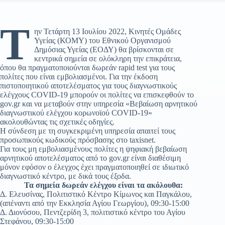
Τ
ην Τετάρτη 13 Ιουλίου 2022, Κινητές Ομάδες
Υγείας (ΚΟΜΥ) του Εθνικού Οργανισμού
Δημόσιας Υγείας (ΕΟΔΥ) θα βρίσκονται σε
κεντρικά σημεία σε ολόκληρη την επικράτεια,
όπου θα πραγματοποιούνται δωρεάν rapid test για τους
πολίτες που είναι εμβολιασμένοι. Για την έκδοση
πιστοποιητικού αποτελέσματος για τους διαγνωστικούς
ελέγχους COVID-19 μπορούν οι πολίτες να επισκεφθούν το
gov.gr και να μεταβούν στην υπηρεσία «Βεβαίωση αρνητικού
διαγνωστικού ελέγχου κορωνοϊού COVID-19»
ακολουθώντας τις σχετικές οδηγίες.
Η σύνδεση με τη συγκεκριμένη υπηρεσία απαιτεί τους
προσωπικούς κωδικούς πρόσβασης στο taxisnet.
Για τους μη εμβολιασμένους πολίτες η ψηφιακή βεβαίωση
αρνητικού αποτελέσματος από το gov.gr είναι διαθέσιμη
μόνον εφόσον ο έλεγχος έχει πραγματοποιηθεί σε ιδιωτικό
διαγνωστικό κέντρο, με δικά τους έξοδα.
Τα σημεία δωρεάν ελέγχου είναι τα ακόλουθα:
Δ. Ελευσίνας, Πολιτιστικό Κέντρο Κίμωνος και Παγκάλου,
(απέναντι από την Εκκλησία Αγίου Γεωργίου), 09:30-15:00
Δ. Διονύσου, Πεντζερίδη 3, πολιτιστικό κέντρο του Αγίου
Στεφάνου, 09:30-15:00