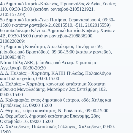
4ο Δημοτικό Ιατρείο-Κολωνός, Προποντίδος & Αγίας Σοφίας
110, 09:30-15:00 (κατόπιν ραντεβού-2105121921,
2105157239)
5ο Δημοτικό Ιατρείο-Άνω Πατήσια, Σαρανταπόρου 4, 09:30-
15:00 (κατόπιν ραντεβού-2102015510, -511, 2102015559)
6ο πολυδύναμο Κέντρο- Δημοτικό Ιατρείο-Κυψέλη, Χανίων
4Β, 09:30-15:00 (κατόπιν ραντεβού-2108836200,
2108220209)
7η Δημοτική Κοινότητα, Αμπελόκηποι, Πανόρμου 59,
(είσοδος από Βραστόβου), 09:30-15:00 (κατόπιν ραντεβού,
2106993487)
Νότια Πύλη ΔΕΘ, (είσοδος από Λεωφ. Στρατού με
Αγγελάκη), 08:30-20:30
Δ. Δ. Πυλαίας – Χορτιάτη, ΚΑΠΗ Πυλαίας, Παλαιολόγου
και Πολυτεχνείου, 09:00-15:00
Δ. Πυλαίας – Χορτιάτη, κοινοτικό κατάστημα Χορτιάτη,
αίθουσα Μανωλεδάκης, Μαρτύρων 2ας Σεπτέμβρη 102,
09:00-15:00
Δ. Καλαμαριάς, εντός δημοτικού θεάτρου, οδός Χηλής και
Τριπόλεως 12, 09:00-15:00
Δ. Θέρμης, κτίριο κοινότητας, Ν. Ραιδεστός, 09:00-15:00
Δ. Θερμαϊκού, δημοτικό κατάστημα Επανομής, 28ης
Οκτωβρίου 16, 09:00-15:00
Δ. Χαλκηδόνας, Πολιτιστικός Σύλλογος, Χαλκηδόνα, 09:00-
15:00