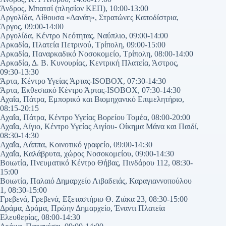
Άνδρος, Μπατσί (πλησίον ΚΕΠ), 10:00-13:00
Αργολίδα, Αίθουσα «Δανάη», Στρατώνες Καποδίστρια,
Άργος, 09:00-14:00
Αργολίδα, Κέντρο Νεότητας, Ναύπλιο, 09:00-14:00
Αρκαδία, Πλατεία Πετρινού, Τρίπολη, 09:00-15:00
Αρκαδία, Παναρκαδικό Νοσοκομείο, Τρίπολη, 08:00-14:00
Αρκαδία, Δ. Β. Κυνουρίας, Κεντρική Πλατεία, Άστρος,
09:30-13:30
Άρτα, Κέντρο Υγείας Άρτας-ISOBOX, 07:30-14:30
Άρτα, Εκθεσιακό Κέντρο Άρτας-ISOBOX, 07:30-14:30
Αχαΐα, Πάτρα, Εμπορικό και Βιομηχανικό Επιμελητήριο,
08:15-20:15
Αχαΐα, Πάτρα, Κέντρο Υγείας Βορείου Τομέα, 08:00-20:00
Αχαΐα, Αίγιο, Κέντρο Υγείας Αιγίου- Οίκημα Μάνα και Παιδί,
08:30-14:30
Αχαΐα, Λάππα, Κοινοτικό γραφείο, 09:00-14:30
Αχαΐα, Καλάβρυτα, χώρος Νοσοκομείου, 09:00-14:30
Βοιωτία, Πνευματικό Κέντρο Θήβας, Πινδάρου 112, 08:30-
15:00
Βοιωτία, Παλαιό Δημαρχείο Λιβαδειάς, Καραγιαννοπούλου
1, 08:30-15:00
Γρεβενά, Γρεβενά, Εξεταστήριο Θ. Ζιάκα 23, 08:30-15:00
Δράμα, Δράμα, Πρώην Δημαρχείο, Έναντι Πλατεία
Ελευθερίας, 08:00-14:30