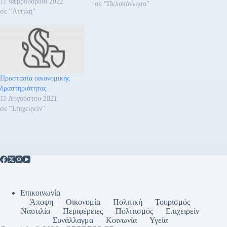
11 Φεβρουαρίου 2022
πυρκαγιών και σε όσους μας
σε "Πελοπόννησο"
σε "Αττική"
έχουν πραγματικά ανάγκη,
τονίζει ο Πρόεδρος του
Προέδρου του Τουριστικού
Οργανισμού Πελοποννήσου
κ. Κωνσταντίνος Μαρινάκος.
Ειδικότερα Τουριστικός
Οργανισμός Πελοποννήσου
Προστασία οικονομικής
καλεί…
δραστηριότητας
11 Αυγούστου 2021
σε "Επιχειρείν"
Επικοινωνία
Άποψη
Οικονομία
Πολιτική
Τουρισμός
Ναυτιλία
Περιφέρειες
Πολιτισμός
Επιχειρείν
Συνάλλαγμα
Κοινωνία
Υγεία