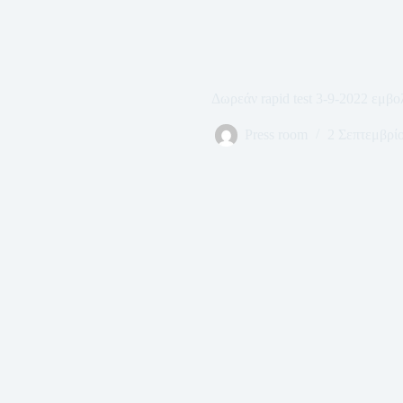
Δωρεάν rapid test 3-9-2022 εμβ
Press room
2 Σεπτεμβρί