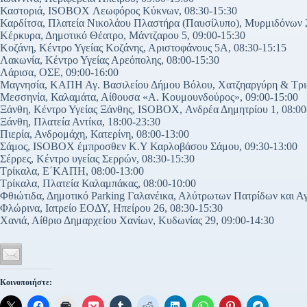
Καστοριά, ISOBOX Λεωφόρος Κύκνων, 08:30-15:30
Καρδίτσα, Πλατεία Νικολάου Πλαστήρα (Παυσίλυπο), Μυρμιδόνων 2
Κέρκυρα, Δημοτικό Θέατρο, Μάντζαρου 5, 09:00-15:30
Κοζάνη, Κέντρο Υγείας Κοζάνης, Αριστοφάνους 5Α, 08:30-15:15
Λακωνία, Κέντρο Υγείας Αρεόπολης, 08:00-15:30
Λάρισα, ΟΣΕ, 09:00-16:00
Μαγνησία, ΚΑΠΗ Αγ. Βασιλείου Δήμου Βόλου, Χατζηαργύρη & Τρια
Μεσσηνία, Καλαμάτα, Αίθουσα «Α. Κουμουνδούρος», 09:00-15:00
Ξάνθη, Κέντρο Υγείας Ξάνθης, ISOBOX, Ανδρέα Δημητρίου 1, 08:00
Ξάνθη, Πλατεία Αντίκα, 18:00-23:30
Πιερία, Ανδρομάχη, Κατερίνη, 08:00-13:00
Σάμος, ISOBOX έμπροσθεν Κ.Υ Καρλοβάσου Σάμου, 09:30-13:00
Σέρρες, Κέντρο υγείας Σερρών, 08:30-15:30
Τρίκαλα, Ε΄ΚΑΠΗ, 08:00-13:00
Τρίκαλα, Πλατεία Καλαμπάκας, 08:00-10:00
Φθιώτιδα, Δημοτικό Parking Γαλανέικα, Αλύτρωτων Πατρίδων και Αγ
Φλώρινα, Ιατρείο ΕΟΔΥ, Ηπείρου 26, 08:30-15:30
Χανιά, Αίθριο Δημαρχείου Χανίων, Κυδωνίας 29, 09:00-14:30
Κοινοποιήστε: