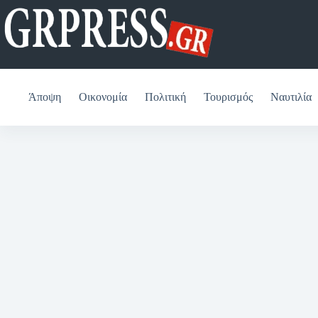
Μετάβαση
στο
περιεχόμενο
Άποψη
Οικονομία
Πολιτική
Τουρισμός
Ναυτιλία