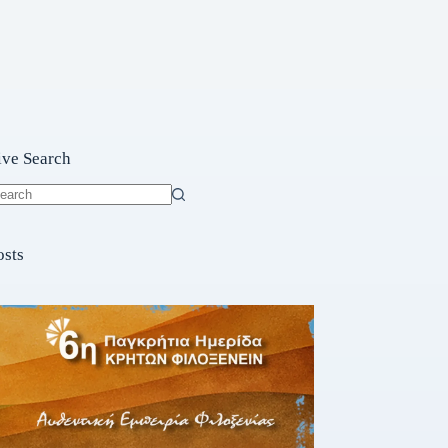
ive Search
o
sults
osts