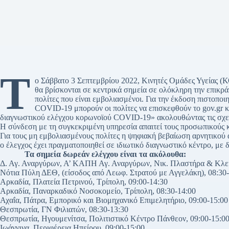
Τ
ο Σάββατο 3 Σεπτεμβρίου 2022, Κινητές Ομάδες Υγείας 
θα βρίσκονται σε κεντρικά σημεία σε ολόκληρη την επικράτ
πολίτες που είναι εμβολιασμένοι. Για την έκδοση πιστοποι
COVID-19 μπορούν οι πολίτες να επισκεφθούν το gov.gr 
διαγνωστικού ελέγχου κορωνοϊού COVID-19» ακολουθώντας τις σχετ
Η σύνδεση με τη συγκεκριμένη υπηρεσία απαιτεί τους προσωπικούς κ
Για τους μη εμβολιασμένους πολίτες η ψηφιακή βεβαίωση αρνητικού 
ο έλεγχος έχει πραγματοποιηθεί σε ιδιωτικό διαγνωστικό κέντρο, με δ
Τα σημεία δωρεάν ελέγχου είναι τα ακόλουθα:
Δ. Αγ. Αναργύρων, Α’ ΚΑΠΗ Αγ. Αναργύρων, Νικ. Πλαστήρα & Κλει
Νότια Πύλη ΔΕΘ, (είσοδος από Λεωφ. Στρατού με Αγγελάκη), 08:30
Αρκαδία, Πλατεία Πετρινού, Τρίπολη, 09:00-14:30
Αρκαδία, Παναρκαδικό Νοσοκομείο, Τρίπολη, 08:30-14:00
Αχαΐα, Πάτρα, Εμπορικό και Βιομηχανικό Επιμελητήριο, 09:00-15:00
Θεσπρωτία, ΓΝ Φιλιατών, 08:30-13:30
Θεσπρωτία, Ηγουμενίτσα, Πολιτιστικό Κέντρο Πάνθεον, 09:00-15:0
Ιωάννινα, Περιφέρεια Ηπείρου, 09:00-15:00