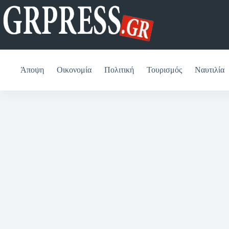
Μετάβαση
στο
περιεχόμενο
Άποψη
Οικονομία
Πολιτική
Τουρισμός
Ναυτιλία