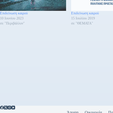
Επιδείνωση καιρού
Επιδείνωση καιρού
10 Ιουνίου 2023
15 Ιουλίου 2019
σε "Περιβάλλον"
σε "ΘΕΜΑΤΑ"
Άποψη
Οικονομία
Πο