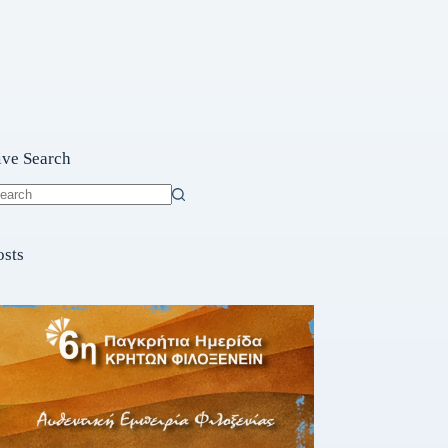
ive Search
o
sults
osts