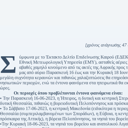
[χρόνος ανάγνωσης 47 
Σ
ύμφωνα με το Έκτακτο Δελτίο Επιδείνωσης Καιρού (ΕΔΕΚ)
Εθνική Μετεωρολογική Υπηρεσία (ΕΜΥ), ασταθείς αέριες 
αβαθές χαμηλό κινούμενο από τις ακτές της Αφρικής προς 
μας από αύριο Παρασκευή 16 έως και την Κυριακή 18 Ιουνί
μεγάλη συχνότητα κεραυνών και πιθανώς χαλαζοπτώσεις θα επηρεάσ
νησιωτικών περιοχών, ενώ τα έντονα φαινόμενα στα ηπειρωτικά θα ε
ώρες.
Οι περιοχές όπου προβλέπονται έντονα φαινόμενα είναι:
• Την Παρασκευή 16-06-2023, η Ήπειρος, η δυτική και κεντρική Στερε
δυτική Θεσσαλία, πιθανώς η βορειοδυτική Πελοπόννησος και πρόσκαιρ
• Το Σάββατο 17-06-2023, η κεντρική Μακεδονία (ειδικότερα η περιο
Θεσσαλία (συμπεριλαμβανομένων των Σποράδων), η Εύβοια, η κεντρ
πρόσκαιρα της Αττικής), η βόρεια Πελοπόννησος, τα νησιά του βορεί
•Την Κυριακή 18-06-2023, τα νησιά του βορείου και ανατολικού Αιγα