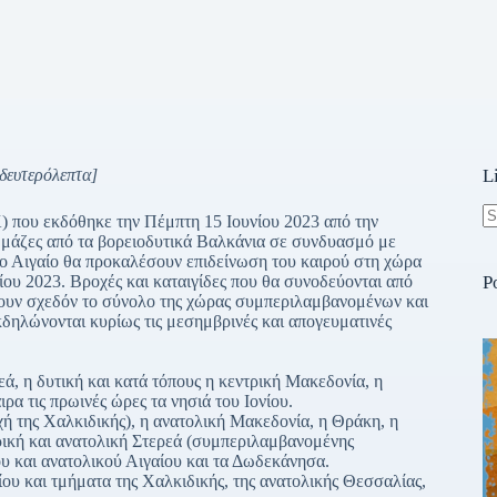
δευτερόλεπτα]
L
 που εκδόθηκε την Πέμπτη 15 Ιουνίου 2023 από την
N
μάζες από τα βορειοδυτικά Βαλκάνια σε συνδυασμό με
re
το Αιγαίο θα προκαλέσουν επιδείνωση του καιρού στη χώρα
ου 2023. Βροχές και καταιγίδες που θα συνοδεύονται από
P
ουν σχεδόν το σύνολο της χώρας συμπεριλαμβανομένων και
κδηλώνονται κυρίως τις μεσημβρινές και απογευματινές
ά, η δυτική και κατά τόπους η κεντρική Μακεδονία, η
α τις πρωινές ώρες τα νησιά του Ιονίου.
χή της Χαλκιδικής), η ανατολική Μακεδονία, η Θράκη, η
ική και ανατολική Στερεά (συμπεριλαμβανομένης
ου και ανατολικού Αιγαίου και τα Δωδεκάνησα.
ίου και τμήματα της Χαλκιδικής, της ανατολικής Θεσσαλίας,