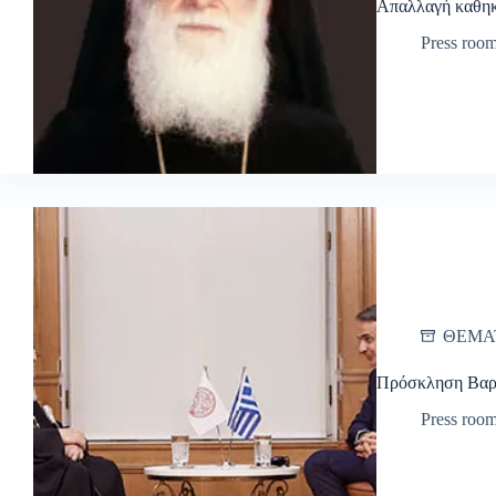
Απαλλαγή καθηκ
Press roo
ΘΕΜΑ
Πρόσκληση Βαρ
Press roo