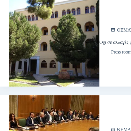
ΘΕΜΑ
Όχι σε αλλαγές 
Press roo
ΘΕΜΑ