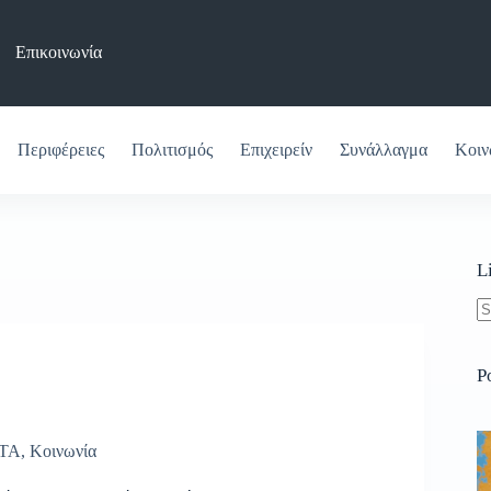
Επικοινωνία
Περιφέρειες
Πολιτισμός
Επιχειρείν
Συνάλλαγμα
Κοιν
L
N
re
P
ΤΑ
,
Κοινωνία