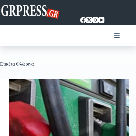
Μετάβαση
στο
περιεχόμενο
Ετικέτα
Φλώρινα